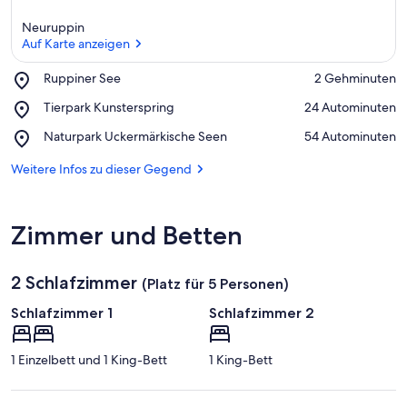
Neuruppin
Auf Karte anzeigen
Place,
Ruppiner See
‪2 Gehminuten‬
Ruppiner
Auf Karte anzeigen
Place,
Tierpark Kunsterspring
‪24 Autominuten‬
See
Tierpark
Place,
Naturpark Uckermärkische Seen
‪54 Autominuten‬
Kunsterspring
Naturpark
Uckermärkische
Weitere Infos zu dieser Gegend
Seen
Zimmer und Betten
2 Schlafzimmer
(Platz für 5 Personen)
Schlafzimmer 1
Schlafzimmer 2
1 Einzelbett und 1 King-Bett
1 King-Bett