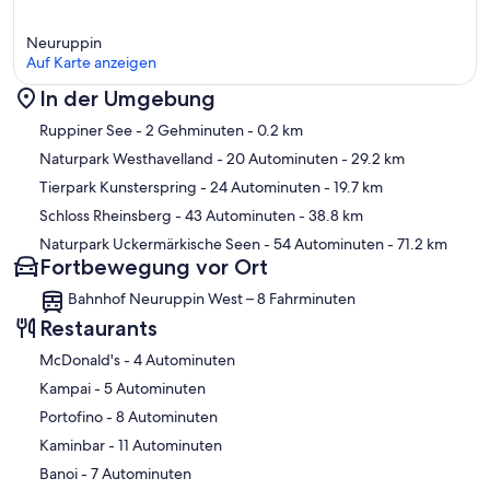
Neuruppin
Auf Karte anzeigen
In der Umgebung
Karte
Ruppiner See
- 2 Gehminuten
- 0.2 km
Naturpark Westhavelland
- 20 Autominuten
- 29.2 km
Tierpark Kunsterspring
- 24 Autominuten
- 19.7 km
Schloss Rheinsberg
- 43 Autominuten
- 38.8 km
Naturpark Uckermärkische Seen
- 54 Autominuten
- 71.2 km
Fortbewegung vor Ort
Bahnhof Neuruppin West – 8 Fahrminuten
Restaurants
‪McDonald's - ‬4 Autominuten
‪Kampai - ‬5 Autominuten
‪Portofino - ‬8 Autominuten
‪Kaminbar - ‬11 Autominuten
‪Banoi - ‬7 Autominuten