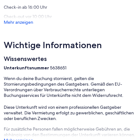
Neuruppin
- Haustier erlaubt Kosten 3,00 € pro Haustier pro Nacht
Check-in ab 16:00 Uhr
Check-out vor 10:00 Uhr
Mehr anzeigen
Wichtige Informationen
Wissenswertes
Unterkunftsnummer
5638651
Wenn du deine Buchung stornierst, gelten die
Stornierungsbedingungen des Gastgebers. Gemäß den EU-
Verordnungen über Verbraucherrechte unterliegen
Buchungsservices für Unterkünfte nicht dem Widerrufsrecht.
Diese Unterkunft wird von einem professionellen Gastgeber
verwaltet. Die Vermietung erfolgt zu gewerblichen, geschäftlichen
oder beruflichen Zwecken.
Für zusätzliche Personen fallen möglicherweise Gebühren an, die
abhängig von den Bestimmungen der Unterkunft variieren können.