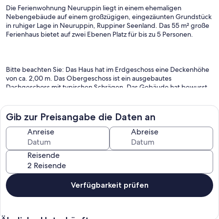
Die Ferienwohnung Neuruppin liegt in einem ehemaligen
Nebengebäude auf einem großzügigen, eingezäunten Grundstück
in ruhiger Lage in Neuruppin, Ruppiner Seenland. Das 55 m² große
Ferienhaus bietet auf zwei Ebenen Platz für bis zu 5 Personen.
Bitte beachten Sie: Das Haus hat im Erdgeschoss eine Deckenhöhe
von ca. 2,00 m. Das Obergeschoss ist ein ausgebautes
Dachgeschoss mit typischen Schrägen. Das Gebäude hat bewusst
seinen ursprünglichen, rustikalen Charakter behalten – das gehört
zum besonderen Flair dieser Unterkunft.
Gib zur Preisangabe die Daten an
Anreise
Abreise
Die voll ausgestattete Küche verfügt über Gasherd, Backofen,
Spülmaschine, Kühlschrank, Mikrowelle, Kaffeemaschine und alles
Reisende
Notwendige. Im Wohnbereich: TV mit Satellitenempfang und
kostenloses WLAN. Das Badezimmer hat eine Badewanne.
Bettwäsche ist inklusive; Handtücher und Duschtücher werden
nicht gestellt.
Verfügbarkeit prüfen
Für Familien bestens geeignet: Babybett, zwei Kinderhochstühle,