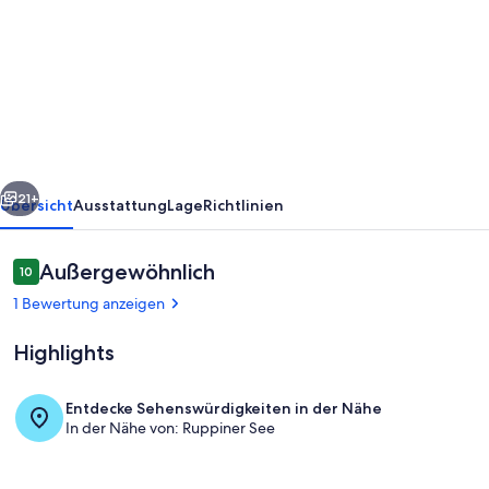
Ferienhaus
'Ferienwohnung
Neuruppin'
mit
privater
Terrasse
rück
Weiter
und
21+
Übersicht
Ausstattung
Lage
Richtlinien
Wi-
Fi
Bewertungen
Außergewöhnlich
10
10 von 10.
1 Bewertung anzeigen
Highlights
Entdecke Sehenswürdigkeiten in der Nähe
In der Nähe von: Ruppiner See
Innenbereich