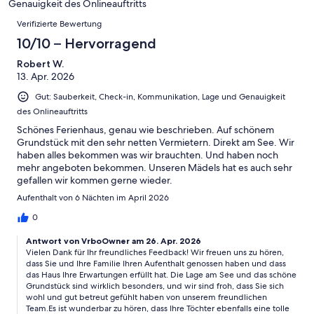
4
Genauigkeit des Onlineauftritts
Okay
von
Bewertungen
-
Verifizierte Bewertung
2
Schlecht
-
10/10 – Hervorragend
Ungenügend
Robert W.
13. Apr. 2026
Gut: Sauberkeit, Check-in, Kommunikation, Lage und Genauigkeit
des Onlineauftritts
Schönes Ferienhaus, genau wie beschrieben. Auf schönem
Grundstück mit den sehr netten Vermietern. Direkt am See. Wir
haben alles bekommen was wir brauchten. Und haben noch
mehr angeboten bekommen. Unseren Mädels hat es auch sehr
gefallen wir kommen gerne wieder.
Aufenthalt von 6 Nächten im April 2026
0
Antwort von VrboOwner am 26. Apr. 2026
Vielen Dank für Ihr freundliches Feedback! Wir freuen uns zu hören,
dass Sie und Ihre Familie Ihren Aufenthalt genossen haben und dass
das Haus Ihre Erwartungen erfüllt hat. Die Lage am See und das schöne
Grundstück sind wirklich besonders, und wir sind froh, dass Sie sich
wohl und gut betreut gefühlt haben von unserem freundlichen
Team.Es ist wunderbar zu hören, dass Ihre Töchter ebenfalls eine tolle