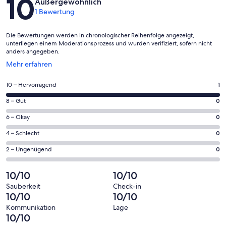
10
Außergewöhnlich
1 Bewertung
Die Bewertungen werden in chronologischer Reihenfolge angezeigt,
unterliegen einem Moderationsprozess und wurden verifiziert, sofern nicht
anders angegeben.
Wird
Mehr erfahren
in
einem
1
10 – Hervorragend
1
neuen
von
Fenster
0
8 – Gut
0
insgesamt
geöffnet
von
1
0
6 – Okay
0
insgesamt
Gästebewertungen
von
1
0
4 – Schlecht
0
haben
insgesamt
Gästebewertungen
von
eine
1
0
2 – Ungenügend
0
haben
insgesamt
Bewertung
Gästebewertungen
von
eine
1
von
haben
insgesamt
10/10
10/10
Bewertung
Gästebewertungen
10
eine
1
von
haben
Sauberkeit
Check-in
-
Bewertung
Gästebewertungen
10/10
10/10
8
eine
Hervorragend
von
haben
-
Bewertung
Kommunikation
Lage
6
eine
10/10
Gut
von
-
Bewertung