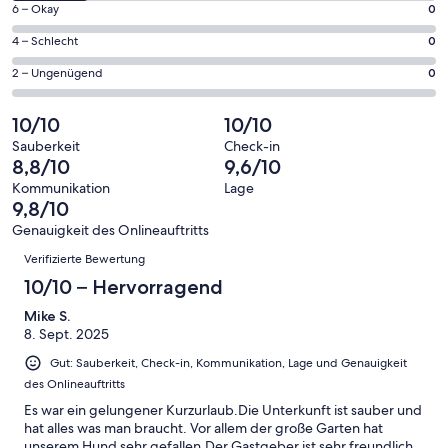
11
0
6 – Okay
0
insgesamt
Gästebewertungen
von
11
0
4 – Schlecht
0
haben
insgesamt
Gästebewertungen
von
eine
11
0
2 – Ungenügend
0
haben
insgesamt
Bewertung
Gästebewertungen
von
eine
11
von
haben
insgesamt
10/10
10/10
Bewertung
Gästebewertungen
10
eine
11
von
haben
Sauberkeit
Check-in
-
Bewertung
Gästebewertungen
8,8/10
9,6/10
8
eine
Hervorragend
von
haben
-
Bewertung
Kommunikation
Lage
6
eine
9,8/10
Gut
von
-
Bewertung
4
Genauigkeit des Onlineauftritts
Okay
von
Bewertungen
-
Verifizierte Bewertung
2
Schlecht
-
10/10 – Hervorragend
Ungenügend
Mike S.
8. Sept. 2025
Gut: Sauberkeit, Check-in, Kommunikation, Lage und Genauigkeit
des Onlineauftritts
Es war ein gelungener Kurzurlaub.Die Unterkunft ist sauber und
hat alles was man braucht. Vor allem der große Garten hat
unserem Hund sehr gefallen.Der Gastgeber ist sehr freundlich