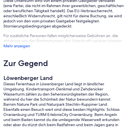
Diese Unterkunft wird von einem privaten Gastgeber verwaltet
(eine Partei, die nicht im Rahmen ihrer gewerblichen, geschäftlichen
oder beruflichen Tätigkeit handelt). Das EU-Verbraucherrecht,
einschließlich Widerrufsrecht, gilt nicht für deine Buchung, sie wird
jedoch von den vom privaten Gastgeber festgelegten
Stornierungsbedingungen abgedeckt.
Für zusätzliche Personen fallen möglicherweise Gebühren an, die
abhängig von den Bestimmungen der Unterkunft variieren können.
Mehr anzeigen
Zur Gegend
Löwenberger Land
Dieses Ferienhaus in Löwenberger Land liegt in ländlicher
Umgebung. Kindertransport-Denkmal und Zehdenicker
Wasserturm zählen zu den Sehenswürdigkeiten der Region,
während du hier die Schönheit der Natur bewundern kannst:
Barnim Nature Park und Naturpark Stechlin-Ruppiner Land.
Ebenfalls einen Besuch wert sind diese beiden Highlights: Schloss
Oranienburg und TURM ErlebnisCity Oranienburg. Beim Angeln
und beim Baden kannst du die umliegende Wasserwelt erkunden
oder aber du stürzt dich beim Radfahren und beim Jagen ganz in