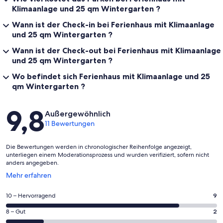
Klimaanlage und 25 qm Wintergarten ?
Wann ist der Check-in bei Ferienhaus mit Klimaanlage
und 25 qm Wintergarten ?
Wann ist der Check-out bei Ferienhaus mit Klimaanlage
und 25 qm Wintergarten ?
Wo befindet sich Ferienhaus mit Klimaanlage und 25
qm Wintergarten ?
Bewertungen
9,8
Außergewöhnlich
11 Bewertungen
Die Bewertungen werden in chronologischer Reihenfolge angezeigt,
unterliegen einem Moderationsprozess und wurden verifiziert, sofern nicht
anders angegeben.
Wird
Mehr erfahren
in
einem
9
10 – Hervorragend
9
neuen
von
Fenster
2
8 – Gut
2
insgesamt
geöffnet
von