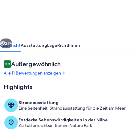
mit
Klimaanlage
und
25
qm
rück
Weiter
Wintergarten
27+
Übersicht
Ausstattung
Lage
Richtlinien
Bewertungen
Außergewöhnlich
9,8
9,8 von 10.
Alle 11 Bewertungen anzeigen
Highlights
Strandausstattung
Eine Seltenheit: Strandausstattung für die Zeit am Meer.
Liegewiese vor dem Ferienhaus
Entdecke Sehenswürdigkeiten in der Nähe
Zu Fuß erreichbar: Barnim Nature Park