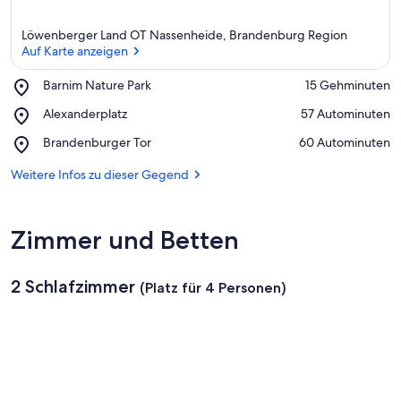
Löwenberger Land OT Nassenheide, Brandenburg Region
Auf Karte anzeigen
Place,
Barnim Nature Park
‪15 Gehminuten‬
Barnim
Auf Karte anzeigen
Place,
Alexanderplatz
‪57 Autominuten‬
Nature
Alexanderplatz
Park
Place,
Brandenburger Tor
‪60 Autominuten‬
Brandenburger
Tor
Weitere Infos zu dieser Gegend
Zimmer und Betten
2 Schlafzimmer
(Platz für 4 Personen)