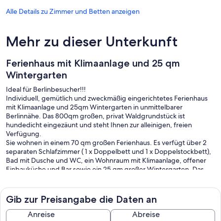
Alle Details zu Zimmer und Betten anzeigen
Mehr zu dieser Unterkunft
Ferienhaus mit Klimaanlage und 25 qm
Wintergarten
Ideal für Berlinbesucher!!!
Individuell, gemütlich und zweckmäßig eingerichtetes Ferienhaus
mit Klimaanlage und 25qm Wintergarten in unmittelbarer
Berlinnähe. Das 800qm großen, privat Waldgrundstück ist
hundedicht eingezäunt und steht Ihnen zur alleinigen, freien
Verfügung.
Sie wohnen in einem 70 qm großen Ferienhaus. Es verfügt über 2
separaten Schlafzimmer ( 1 x Doppelbett und 1 x Doppelstockbett),
Bad mit Dusche und WC, ein Wohnraum mit Klimaanlage, offener
Einbauküche und Bar sowie ein 25 qm großer Wintergarten. Das
Haus ist ganzjährig nutzbar, verfügt über Radio, TV- Geräte,
kompletter Kücheneinrichtung ( Mikrowelle, Waschmaschine, Herd
mit Ceranfeld, Kühlschrank mit Tiefkühlfach, Kaffeemaschine,
Gib zur Preisangabe die Daten an
Toaster ,Wasserkocher, Allesschneider und ausreichend Geschirr).
Bettwäsche, Geschirrtücher, Hand,- und Duschtücher inklusive.
Anreise
Abreise