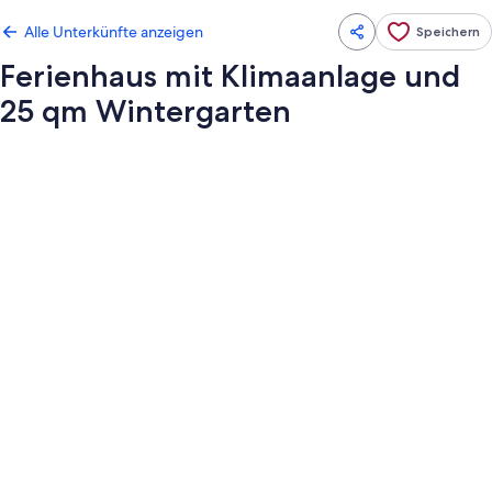
Alle Unterkünfte anzeigen
Speichern
Ferienhaus mit Klimaanlage und
25 qm Wintergarten
Fotogalerie
von
Ferienhaus