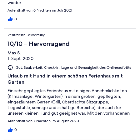
wieder.
Aufenthalt von 6 Nächten im Juli 2021
0
Verifizierte Bewertung
10/10 – Hervorragend
Max S.
1. Sept. 2020
Gut: Sauberkeit, Check-in, Lage und Genauigkeit des Onlineauftritts
Urlaub mit Hund in einem schönen Ferienhaus mit
Garten
Ein sehr gepflegtes Ferienhaus mit einigen Annehmlichkeiten
(Klimaanlage, Wintergarten) in einem großen, gepflegten,
eingezäuntem Garten (Grill, überdachte Sitzgruppe,
Liegestühle, sonnige und schattige Bereiche), der auch für
unseren kleinen Hund gut geeignet war. Mit den vorhandenen
Fahrrädern sind Radtouren und Wanderungen ab Haus möglich.
Aufenthalt von 7 Nächten im August 2020
Ausflugsziele sind mit dem Auto zu erreichen. Es gibt auch eine
direkte Bahnverbindung nach Berlin. Ein geruhsamer und
0
abwechslungsreicher Urlaub ist möglich.