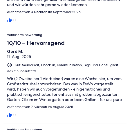
und wir würden sehr gerne wieder kommen.
Aufenthalt von 4 Nächten im September 2025
0
Verifizierte Bewertung
10/10 – Hervorragend
Gerd M.
11. Aug. 2025
Gut: Sauberkeit, Check-in, Kommunikation, Lage und Genauigkeit
des Onlineauftritts
Wir (2 Zweibeiner 1 Vierbeiner) waren eine Woche hier, um vom
Großstadttrubel abzuschalten. Das was in FeWo vorgestellt
wird, haben wir auch vorgefunden - ein gemütliches und
praktisch eingerichtetes Ferienhaus mit großem abgezäunten
Garten. Ob im im Wintergarten oder beim Grillen - für uns pure
Entspannung. Unser Vierbeiner hat es auch genossen, im
Aufenthalt von 7 Nächten im August 2025
Garten zu toben und in den umliegenden Wäldern
herumzustromern. Jeden Tag war er in dem nah gelegenen
0
kleinen See schwimmen. Die Betreuung durch den Gastgeber
war sehr freundlich. Danke auch dafür. Wir würden immer
Verifizierte Bewertung