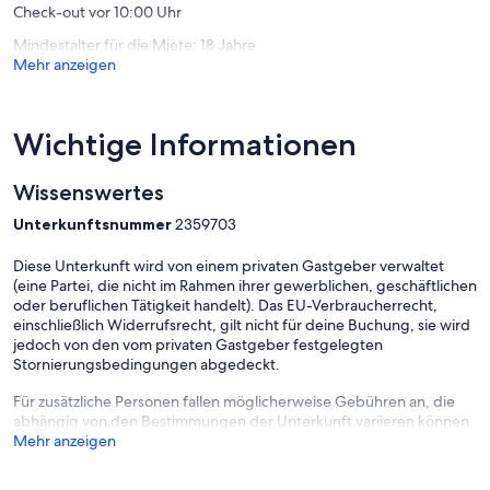
Check-out vor 10:00 Uhr
Entfernung zur Elbe nur ca. 300 m
Mindestalter für die Miete: 18 Jahre
Bäckerei mit Café 100 m
Mehr anzeigen
Fleischer 150 m
9 Gastronomieeinrichtungen (Biergärten, Restaurants, Cafés) in
unmittelbarer Nähe
Dampferanlegestelle 500 m
Wichtige Informationen
Standseilbahn 100 m
Bergschwebebahn 200 m
Wissenswertes
Kino Cinemaxx und Einkaufscenter 1000 m
Bushaltestelle 50 m
Unterkunftsnummer
2359703
Straßenbahnhaltestelle 1000
Historisches Stadtzentrum 6 km
Diese Unterkunft wird von einem privaten Gastgeber verwaltet
(eine Partei, die nicht im Rahmen ihrer gewerblichen, geschäftlichen
Wir sind Ihnen gern behilflich bei Vermittlung
oder beruflichen Tätigkeit handelt). Das EU-Verbraucherrecht,
einer exklusiven Stadtrundfahrt mit Limousine (Haltestelle
einschließlich Widerrufsrecht, gilt nicht für deine Buchung, sie wird
Stadtrundfahrt in unmittelbarer Nähe)
jedoch von den vom privaten Gastgeber festgelegten
einer Bootsfahrt auf der Elbe
Stornierungsbedingungen abgedeckt.
Trabisafari
einer Ballonfahrt
Für zusätzliche Personen fallen möglicherweise Gebühren an, die
Fahrradverleih (in direkter Lauflage)
abhängig von den Bestimmungen der Unterkunft variieren können.
Frühstücksservice
Mehr anzeigen
Darüber hinaus kennen wir uns in Dresden bestens aus und
empfehlen Ihnen gern gute Restaurants und Einkehrmöglichkeiten.