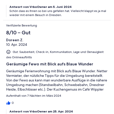
Antwort von VrboOwner am 5. Juni 2024
Schön dass es Ihnen so bei uns gefallen hat. Vielleicht klappt es ja mal
wieder mit einem Besuch in Dresden.
Verifizierte Bewertung
8/10 – Gut
Doreen Z.
10. Apr. 2024
Gut: Sauberkeit, Check-in, Kommunikation, Lage und Genauigkeit
des Onlineauftritts
Geräumige Fewo mit Blick aufs Blaue Wunder
Geräumige Ferienwohnung mit Blick aufs Blaue Wunder. Netter
Vermieter, der nützliche Tipps für die Umgebung bereitstellt.
Von der Fewo aus kann man wunderbare Ausflüge in die nähere
Umgebung machen (Standseilbahn, Schwebebahn, Dresdner
Heide, Elbschlösser etc.). Der Kuchengenuss im Café Wippler
(Eierschecke und Zupfkuchen) war für mich ein (tägliches)
Aufenthalt von 7 Nächten im März 2024
Highlight :-). Und den Kaffee in Charlottes Enkel am Schillerplatz
werde ich vermissen.
0
Antwort von VrboOwner am 25. Apr. 2024