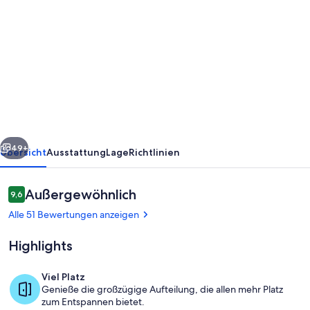
von
Exclusive100m²
Familienfreundliche
Ferienwohnung
mit
Elbblick
und
rück
Weiter
2Balkonen
49+
Übersicht
Ausstattung
Lage
Richtlinien
Bewertungen
Außergewöhnlich
9,6
9,6 von 10.
Alle 51 Bewertungen anzeigen
Highlights
Viel Platz
Genieße die großzügige Aufteilung, die allen mehr Platz
Außenbereich
zum Entspannen bietet.