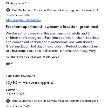
13. Aug. 2024
Gut: Sauberkeit, Check-in, Kommunikation, Lage und Genauigkeit
des Onlineauftritts
Mit Google übersetzen
Excellent apartment, awesome location, great host!
We stayed for 5 weeks in this apartment - 2 adults and 2
children and it was great. Excellent apartment: clean, spacious
and convenient kitchen and 2 bathrooms, one with shower.
Great insulation, hot days - no problem. Perfect location, 2 min
to a bus stop, close to a mall, stores, cinema, pharmacy. Very
close to the river, great walking paths. Very close to a forest with
Aufenthalt von 52 Nächten im Juni 2024
pathways. The host was very, very nice. Always there to help us,
and great advice for seeing the Dresden city. Overall A+
0
Verifizierte Bewertung
10/10 – Hervorragend
steve r.
9. Dez. 2025
Gut: Sauberkeit, Check-in, Kommunikation, Lage und Genauigkeit
des Onlineauftritts