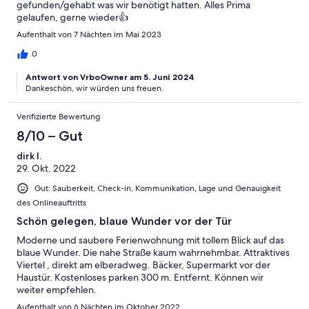
gefunden/gehabt was wir benötigt hatten. Alles Prima
gelaufen, gerne wieder👍
Aufenthalt von 7 Nächten im Mai 2023
0
Antwort von VrboOwner am 5. Juni 2024
Dankeschön, wir würden uns freuen.
Verifizierte Bewertung
8/10 – Gut
dirk I.
29. Okt. 2022
Gut: Sauberkeit, Check-in, Kommunikation, Lage und Genauigkeit
des Onlineauftritts
Schön gelegen, blaue Wunder vor der Tür
Moderne und saubere Ferienwohnung mit tollem Blick auf das
blaue Wunder. Die nahe Straße kaum wahrnehmbar. Attraktives
Viertel , direkt am elberadweg. Bäcker, Supermarkt vor der
Haustür. Kostenloses parken 300 m. Entfernt. Können wir
weiter empfehlen.
Aufenthalt von 6 Nächten im Oktober 2022