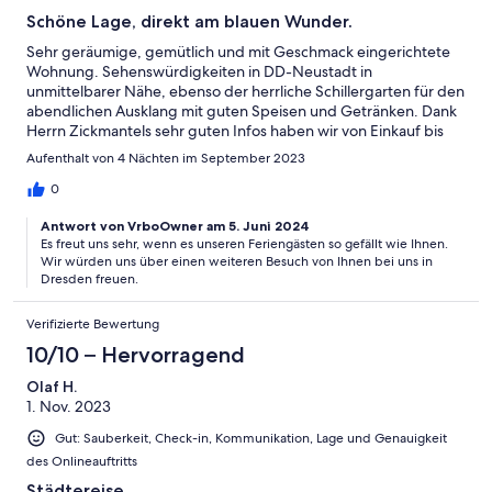
Schöne Lage, direkt am blauen Wunder.
Sehr geräumige, gemütlich und mit Geschmack eingerichtete
Wohnung. Sehenswürdigkeiten in DD-Neustadt in
unmittelbarer Nähe, ebenso der herrliche Schillergarten für den
abendlichen Ausklang mit guten Speisen und Getränken. Dank
Herrn Zickmantels sehr guten Infos haben wir von Einkauf bis
Gaststätten alles schnell gefunden.
Aufenthalt von 4 Nächten im September 2023
0
Antwort von VrboOwner am 5. Juni 2024
Es freut uns sehr, wenn es unseren Feriengästen so gefällt wie Ihnen.
Wir würden uns über einen weiteren Besuch von Ihnen bei uns in
Dresden freuen.
Verifizierte Bewertung
10/10 – Hervorragend
Olaf H.
1. Nov. 2023
Gut: Sauberkeit, Check-in, Kommunikation, Lage und Genauigkeit
des Onlineauftritts
Städtereise