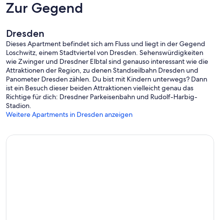
Zur Gegend
Gern sind wir Ihnen bei der Vermittlung von Karten für die
Semperoper, für Konzerte in der Dresdner Frauenkirche oder auch
jede andere Veranstaltung in und um Dresden behilflich.
Dresden
Dieses Apartment befindet sich am Fluss und liegt in der Gegend
Loschwitz, einem Stadtviertel von Dresden. Sehenswürdigkeiten
wie Zwinger und Dresdner Elbtal sind genauso interessant wie die
Attraktionen der Region, zu denen Standseilbahn Dresden und
Panometer Dresden zählen. Du bist mit Kindern unterwegs? Dann
ist ein Besuch dieser beiden Attraktionen vielleicht genau das
Richtige für dich: Dresdner Parkeisenbahn und Rudolf-Harbig-
Stadion.
Weitere Apartments in Dresden anzeigen