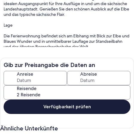
idealen Ausgangspunkt für Ihre Ausflüge in und um die sächsische
Landeshauptstadt. Genießen Sie den schönen Ausblick auf die Elbe
und das typische sächsische Flair.
Lage
Die Ferienwohnung befindet sich am Elbhang mit Blick zur Elbe und
Blaues Wunder und in unmittelbarer Lauflage zur Standseilbahn
und der ältesten Bergschwebebahn der Welt.
In der Umgebung finden Sie gute Restaurants, Cafés, Elb-
Biergärten und den romantischen Elbhang-Weingarten des
Gib zur Preisangabe die Daten an
Winzers Müller.
Anreise
Abreise
Für sportliche Aktivitäten bietet sich der Elb-Rad-Weg und die
Dresdner-Heide an.
Reisende
Um Dresden zu erkunden, starten Sie am besten vom Haltepunkt
der Dresdner Stadtrundfahrt vor Ort.
Verfügbarkeit prüfen
Die nächste Bushaltestelle der öffentlichen Verkehrsbetriebe ist nur
50 m entfernt. Eine Straßenbahnhaltestelle erreichen Sie in 700 m.
Ähnliche Unterkünfte
So ist unsere Ferienwohnung ausgestattet:
1 Wohnzimmer mit Couch, Couchtisch und 3D SAT-Flachbild-TV,