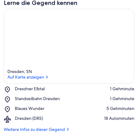
Lerne die Gegend kennen
Dresden, SN
Auf Karte anzeigen
Place,
Dresdner Elbtal
‪1 Gehminute‬
Dresdner
Auf Karte anzeigen
Place,
Standseilbahn Dresden
‪1 Gehminute‬
Elbtal
Standseilbahn
Place,
Blaues Wunder
‪5 Gehminuten‬
Dresden
Blaues
Airport,
Dresden (DRS)
‪18 Autominuten‬
Wunder
Dresden
(DRS)
Weitere Infos zu dieser Gegend