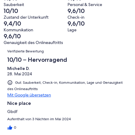
10
eine
51
von
haben
Sauberkeit
Personal & Service
-
Bewertung
Gästebewertungen
10/10
9,6/10
8
eine
Hervorragend
von
haben
-
Bewertung
Zustand der Unterkunft
Check-in
6
eine
9,4/10
9,6/10
Gut
von
-
Bewertung
4
Kommunikation
Lage
Okay
von
9,6/10
-
2
Schlecht
Genauigkeit des Onlineauftritts
-
Bewertungen
Verifizierte Bewertung
Ungenügend
10/10 – Hervorragend
Michelle D.
28. Mai 2024
Gut: Sauberkeit, Check-in, Kommunikation, Lage und Genauigkeit
des Onlineauftritts
Mit Google übersetzen
Nice place
Gbdf
Aufenthalt von 3 Nächten im Mai 2024
0