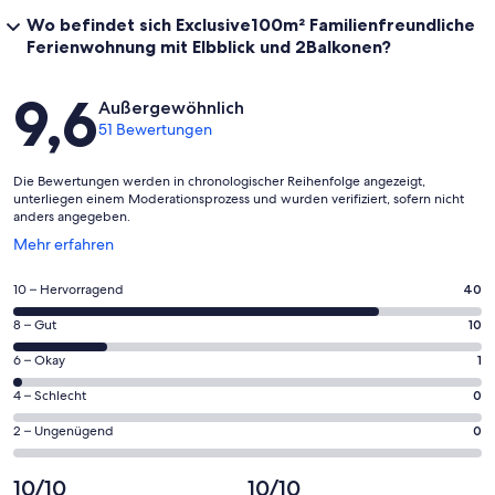
Wo befindet sich Exclusive100m² Familienfreundliche
Ferienwohnung mit Elbblick und 2Balkonen?
Bewertungen
9,6
Außergewöhnlich
51 Bewertungen
Die Bewertungen werden in chronologischer Reihenfolge angezeigt,
unterliegen einem Moderationsprozess und wurden verifiziert, sofern nicht
anders angegeben.
Wird
Mehr erfahren
in
einem
40
10 – Hervorragend
40
neuen
von
Fenster
10
8 – Gut
10
insgesamt
geöffnet
von
51
1
6 – Okay
1
insgesamt
Gästebewertungen
von
51
0
4 – Schlecht
0
haben
insgesamt
Gästebewertungen
von
eine
51
0
2 – Ungenügend
0
haben
insgesamt
Bewertung
Gästebewertungen
von
eine
51
von
haben
insgesamt
10/10
10/10
Bewertung
Gästebewertungen