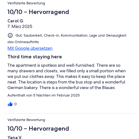
Verifizierte Bewertung
10/10 – Hervorragend
Carol G.
7. März 2025
Gut: Sauberkeit, Check-in, Kommunikation, Lage und Genauigkeit
des Onlineauftritts
Mit Google übersetzen
Third time staying here
The apartment is spotless and well-furnished. There are so
many drawers and closets, we filled only a small portion when
we put our clothes away. This makes it easy to keep the place
neat. The location is steps from the bus stop and a wonderful
German bakery. There is a wonderful view of the Blaues
Wunder Bridge from the two balconies.
Aufenthalt von 5 Nächten im Februar 2025
0
Verifizierte Bewertung
10/10 – Hervorragend
Yana V.