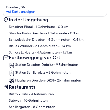
Dresden, SN
Auf Karte anzeigen
In der Umgebung
Karte
Dresdner Elbtal
- 1 Gehminute
- 0.0 km
Standseilbahn Dresden
- 1 Gehminute
- 0.0 km
Schwebebahn Dresden
- 4 Gehminuten
- 0.4 km
Blaues Wunder
- 5 Gehminuten
- 0.4 km
Schloss Eckberg
- 4 Autominuten
- 1.7 km
Fortbewegung vor Ort
Station Dresden-Dobritz – 9 Fahrminuten
Station Schillerplatz – 8 Gehminuten
Flughafen Dresden (DRS) – 26 Fahrminuten
Restaurants
‪Bistro Yukito - ‬4 Autominuten
‪Subway - ‬10 Gehminuten
‪Schillergarten - ‬8 Gehminuten