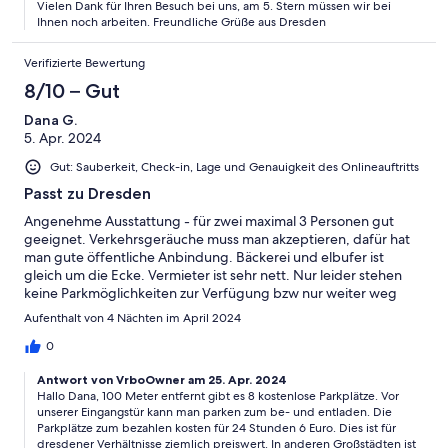
Vielen Dank für Ihren Besuch bei uns, am 5. Stern müssen wir bei
Ihnen noch arbeiten. Freundliche Grüße aus Dresden
Verifizierte Bewertung
8/10 – Gut
Dana G.
5. Apr. 2024
Gut: Sauberkeit, Check-in, Lage und Genauigkeit des Onlineauftritts
Passt zu Dresden
Angenehme Ausstattung - für zwei maximal 3 Personen gut
geeignet. Verkehrsgeräuche muss man akzeptieren, dafür hat
man gute öffentliche Anbindung. Bäckerei und elbufer ist
gleich um die Ecke. Vermieter ist sehr nett. Nur leider stehen
keine Parkmöglichkeiten zur Verfügung bzw nur weiter weg
oder sehr teuer.
Aufenthalt von 4 Nächten im April 2024
0
Antwort von VrboOwner am 25. Apr. 2024
Hallo Dana, 100 Meter entfernt gibt es 8 kostenlose Parkplätze. Vor
unserer Eingangstür kann man parken zum be- und entladen. Die
Parkplätze zum bezahlen kosten für 24 Stunden 6 Euro. Dies ist für
dresdener Verhältnisse ziemlich preiswert. In anderen Großstädten ist