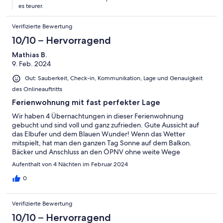
es teurer.
Verifizierte Bewertung
10/10 – Hervorragend
Mathias B.
9. Feb. 2024
Gut: Sauberkeit, Check-in, Kommunikation, Lage und Genauigkeit
des Onlineauftritts
Ferienwohnung mit fast perfekter Lage
Wir haben 4 Übernachtungen in dieser Ferienwohnung
gebucht und sind voll und ganz zufrieden. Gute Aussicht auf
das Elbufer und dem Blauen Wunder! Wenn das Wetter
mitspielt, hat man den ganzen Tag Sonne auf dem Balkon.
Bäcker und Anschluss an den ÖPNV ohne weite Wege
vorhanden. Dazu optional die Möglichkeit auf eine sicheren
Aufenthalt von 4 Nächten im Februar 2024
Parkplatz in einer Tiefgarage. Für uns ein gelungener
Kurzurlaub.
0
Verifizierte Bewertung
10/10 – Hervorragend