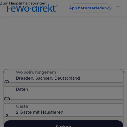
Zum Hauptinhalt springen
App herunterladen
Dresden: haustierfreundliche
Ferienunterkünfte
Wir haben 456 haustierfreundliche Ferienunterkünfte
gefunden – gib deinen Reisezeitraum ein, um die
Verfügbarkeit zu prüfen
Wo soll’s hingehen?
Dresden, Sachsen, Deutschland
Daten
Gäste
2 Gäste mit Haustieren
Suchen