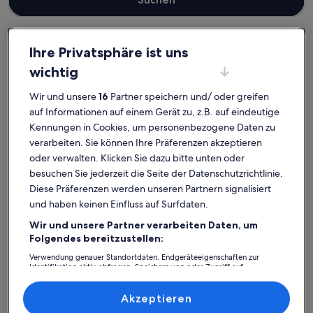
Ihre Privatsphäre ist uns
Sachsen
Haustierfreundliche Ferienunterkünfte in Dresden
wichtig
Dresden: Entdecke
Wir und unsere
16
Partner speichern und/ oder greifen
haustierfreundliche
auf Informationen auf einem Gerät zu, z.B. auf eindeutige
Kennungen in Cookies, um personenbezogene Daten zu
Ferienunterkünfte
verarbeiten. Sie können Ihre Präferenzen akzeptieren
oder verwalten. Klicken Sie dazu bitte unten oder
Weitere Infos zu Aparthotel Münzgasse
Weitere I
besuchen Sie jederzeit die Seite der Datenschutzrichtlinie.
Diese Präferenzen werden unseren Partnern signalisiert
und haben keinen Einfluss auf Surfdaten.
Wir und unsere Partner verarbeiten Daten, um
Folgendes bereitzustellen:
Verwendung genauer Standortdaten. Endgeräteeigenschaften zur
Identifikation aktiv abfragen. Speichern von oder Zugriff auf
Informationen auf einem Endgerät. Personalisierte Werbung und
Inhalte, Messung von Werbeleistung und der Performance von Inhalten,
Zielgruppenforschung sowie Entwicklung und Verbesserung von
Akzeptieren
Angeboten.