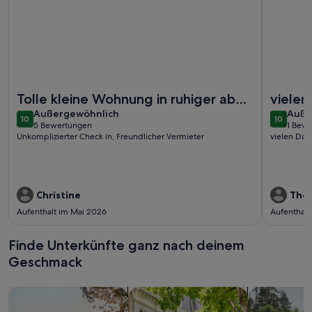
Weitere Infos zu Appartement Tiny Spring
Weitere I
Tolle kleine Wohnung in ruhiger aber
vielen
außergewöhnlich
auße
zentraler Lage
Außergewöhnlich
gute 
Auße
10
10
10 von 10
10 von 1
5 Bewertungen
1 Bew
(5
(1
Unkomplizierter Check in, Freundlicher Vermieter
vielen Dan
bewertungen)
bewe
Christine
Tho
Aufenthalt im Mai 2026
Aufenthalt
Finde Unterkünfte ganz nach deinem
Geschmack
Suche nach Ferienhäusern
Suche nach Ferienwohnungen oder 
Suche nach 