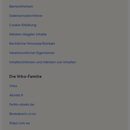
Barrierefreiheit
Ferienwohnungen in Deutsches Hygiene-Museum
Datenschutzrichtlinie
Ferienwohnungen in Kreuzkirche
Ferienwohnungen in Rosengarten
Cookie-Erklärung
Ferienwohnungen in Frauenkirche
Melden illegaler Inhalte
Ferienwohnungen in Kügelgenhaus – Museum zur Dresdner
Rechtliche Hinweise/Kontakt
Romantik
Verantwortlicher Eigentümer
Ferienwohnungen in Residenzschloss Dresden
Inhaltsrichtlinien und Melden von Inhalten
Ferienwohnungen in Wilsdruffer Vorstadt/Seevorstadt-West
Ferienwohnungen in Museum für Völkerkunde Dresden
Die Vrbo-Familie
Ferienwohnungen in Altstadt Dresden
Vrbo
Ferienwohnungen in Albertinum
Abritel.fr
Ferienwohnungen in Seevorstadt
FeWo-direkt.de
Ferienwohnungen in Prager Straße
Bookabach.co.nz
Ferienwohnungen in Landgericht Dresden
Stayz.com.au
Ferienwohnungen in Brühlsche Terrasse