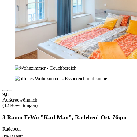
9,8
Außergewöhnlich
(12 Bewertungen)
3 Raum FeWo "Karl May", Radebeul-Ost, 76qm
Radebeul
8% Rabatt