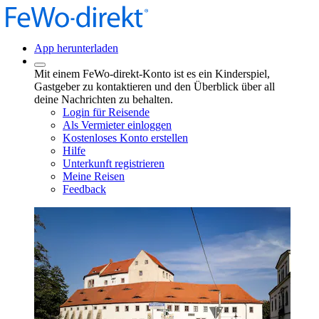
App herunterladen
Mit einem FeWo-direkt-Konto ist es ein Kinderspiel,
Gastgeber zu kontaktieren und den Überblick über all
deine Nachrichten zu behalten.
Login für Reisende
Als Vermieter einloggen
Kostenloses Konto erstellen
Hilfe
Unterkunft registrieren
Meine Reisen
Feedback