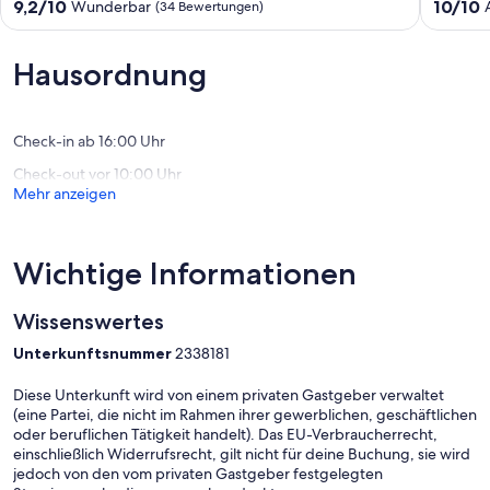
Minuten
in
9.2
10.0
9,2/10
10/10
Wunderbar
(34 Bewertungen)
bis
Binz
von
von
zur
(308637
10,
10,
Seebrücke/City,
Binz
Wunderbar,
Außerge
Hausordnung
2
(34
(1
Räder
Bewertungen)
Bewertu
incl.
Binz
Check-in ab 16:00 Uhr
Check-out vor 10:00 Uhr
Mehr anzeigen
Wichtige Informationen
Wissenswertes
Unterkunftsnummer
2338181
Diese Unterkunft wird von einem privaten Gastgeber verwaltet
(eine Partei, die nicht im Rahmen ihrer gewerblichen, geschäftlichen
oder beruflichen Tätigkeit handelt). Das EU-Verbraucherrecht,
einschließlich Widerrufsrecht, gilt nicht für deine Buchung, sie wird
jedoch von den vom privaten Gastgeber festgelegten