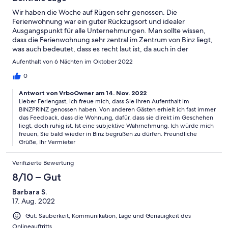
Wir haben die Woche auf Rügen sehr genossen. Die
Ferienwohnung war ein guter Rückzugsort und idealer
Ausgangspunkt für alle Unternehmungen. Man sollte wissen,
dass die Ferienwohnung sehr zentral im Zentrum von Binz liegt,
was auch bedeutet, dass es recht laut ist, da auch in der
Seitenstraße lebhafter Verkehr herrscht.
Aufenthalt von 6 Nächten im Oktober 2022
0
Antwort von VrboOwner am 14. Nov. 2022
Lieber Feriengast, ich freue mich, dass Sie Ihren Aufenthalt im
BINZPRINZ genossen haben. Von anderen Gästen erhielt ich fast immer
das Feedback, dass die Wohnung, dafür, dass sie direkt im Geschehen
liegt, doch ruhig ist. Ist eine subjektive Wahrnehmung. Ich würde mich
freuen, Sie bald wieder in Binz begrüßen zu dürfen. Freundliche
Grüße, Ihr Vermieter
Verifizierte Bewertung
8/10 – Gut
Barbara S.
17. Aug. 2022
Gut: Sauberkeit, Kommunikation, Lage und Genauigkeit des
Onlineauftritts