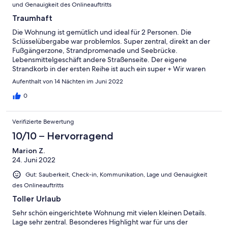
und Genauigkeit des Onlineauftritts
Traumhaft
Die Wohnung ist gemütlich und ideal für 2 Personen. Die
Sclüsselübergabe war problemlos. Super zentral, direkt an der
Fußgängerzone, Strandpromenade und Seebrücke.
Lebensmittelgeschäft andere Straßenseite. Der eigene
Strandkorb in der ersten Reihe ist auch ein super + Wir waren
jetzt zum 2 x dort und wenn wieder Binz dann nur im Binzprinz.
Aufenthalt von 14 Nächten im Juni 2022
Können wir nur von Herzen empfehlen Der Vermieter Oliver ruft
auch persönlich an, um sich zu erkundigen, ob alles in Ordnung
0
ist. Total freundlich. Auf jeden Fall Daumen hoch Biggi und Holm
Verifizierte Bewertung
10/10 – Hervorragend
Marion Z.
24. Juni 2022
Gut: Sauberkeit, Check-in, Kommunikation, Lage und Genauigkeit
des Onlineauftritts
Toller Urlaub
Sehr schön eingerichtete Wohnung mit vielen kleinen Details.
Lage sehr zentral. Besonderes Highlight war für uns der