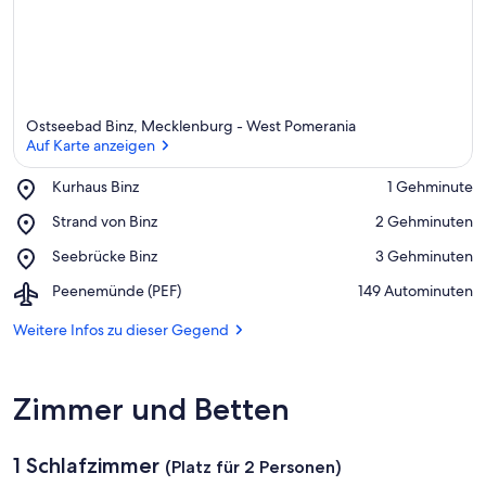
Ostseebad Binz, Mecklenburg - West Pomerania
Auf Karte anzeigen
Place,
Kurhaus Binz
‪1 Gehminute‬
Kurhaus
Auf Karte anzeigen
Place,
Strand von Binz
‪2 Gehminuten‬
Binz
Strand
Place,
Seebrücke Binz
‪3 Gehminuten‬
von
Seebrücke
Binz
Airport,
Peenemünde (PEF)
‪149 Autominuten‬
Binz
Peenemünde
(PEF)
Weitere Infos zu dieser Gegend
Zimmer und Betten
1 Schlafzimmer
(Platz für 2 Personen)