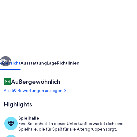
von
Perfekt
Lage
im
Herzen
von
Binz,
rück
Weiter
direkt
21+
Übersicht
Ausstattung
Lage
Richtlinien
gegenüber
Kurhaus
Bewertungen
Außergewöhnlich
9,4
9,4 von 10.
und
Alle 69 Bewertungen anzeigen
Strand.
Highlights
Spielhalle
Eine Seltenheit: In dieser Unterkunft erwartet dich eine
Sauna am Meer
Spielhalle, die für Spaß für alle Altersgruppen sorgt.