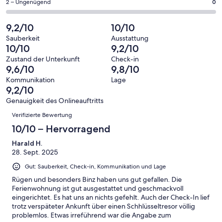
eine
69
0
2 – Ungenügend
0
haben
insgesamt
Bewertung
Gästebewertungen
von
eine
69
von
haben
insgesamt
9,2/10
10/10
Bewertung
Gästebewertungen
10
eine
69
von
haben
Sauberkeit
Ausstattung
-
Bewertung
Gästebewertungen
10/10
9,2/10
8
eine
Hervorragend
von
haben
-
Bewertung
Zustand der Unterkunft
Check-in
6
eine
9,6/10
9,8/10
Gut
von
-
Bewertung
4
Kommunikation
Lage
Okay
von
9,2/10
-
2
Schlecht
Genauigkeit des Onlineauftritts
-
Bewertungen
Verifizierte Bewertung
Ungenügend
10/10 – Hervorragend
Harald H.
28. Sept. 2025
Gut: Sauberkeit, Check-in, Kommunikation und Lage
Rügen und besonders Binz haben uns gut gefallen. Die
Ferienwohnung ist gut ausgestattet und geschmackvoll
eingerichtet. Es hat uns an nichts gefehlt. Auch der Check-In lief
trotz verspäteter Ankunft über einen Schhlüsseltresor völlig
problemlos. Etwas irreführend war die Angabe zum