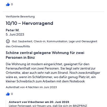
ist perfekt, kurzer Weg zum Strand und zum Strandkorb, der ja
erfreulicherweise zur Wohnung gehört. Der Empfang und die
0
gesamte Abwicklung war sehr gut organisiert und freundlich.
Durch die ausführliche Erklärung im Vorfeld war alles sehr
Verifizierte Bewertung
einfach und wir haben uns sofort sehr wohl gefühlt. Herzlichen
Dank, dass wir die Wohnung nutzen durften - wir werden auf
10/10 – Hervorragend
jeden Fall wiederkommen und die Wohnung unbedingt
Peter M.
weiterempfehlen.
5. Juni 2023
Gut: Sauberkeit, Check-in, Kommunikation, Lage und Genauigkeit
des Onlineauftritts
Schöne zentral gelegene Wohnung für zwei
Personen in Binz
Die Wohnung ist modern eingerichtet, geeignet für den
Ferienaufenthalt von zwei Personen. Sie liegt sehr zentral zur
Ortsmitte, aber auch sehr nah zum Strand. Noch zweckmäßiger
wäre es, wenn im Schlafzimmer, wo dafür genug Platz ist, ein
kleiner Schreibtisch zum Arbeiten mit dem Notebook
vorhanden wäre, dann bräuchte man nicht immer den kleinen
Aufenthalt von 4 Nächten im Juni 2023
Tisch zum Essen abräumen. Die Abluftanlage im Bad könnte
leistungsfähiger sein, es dauert sehr lange, bis der Geruch nach
0
Toilettenbenutzung wieder weg ist.
Antwort von VrboOwner am 20. Juni 2023
Lieber Feriengast, wir freuen uns, daß Sie sich im BINZPRINZ