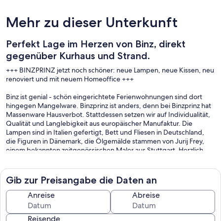
Mehr zu dieser Unterkunft
Perfekt Lage im Herzen von Binz, direkt
gegenüber Kurhaus und Strand.
+++ BINZPRINZ jetzt noch schöner: neue Lampen, neue Kissen, neu
renoviert und mit neuem Homeoffice +++
Binz ist genial - schön eingerichtete Ferienwohnungen sind dort
hingegen Mangelware. Binzprinz ist anders, denn bei Binzprinz hat
Massenware Hausverbot. Stattdessen setzen wir auf Individualität,
Qualität und Langlebigkeit aus europäischer Manufaktur. Die
Lampen sind in Italien gefertigt, Bett und Fliesen in Deutschland,
die Figuren in Dänemark, die Ölgemälde stammen von Jurij Frey,
einem bekannten zeitgenössischen Maler aus Stuttgart. Herzlich
willkommen im Binzprinz.
Binzprinz liegt bequem im Stadtzentrum von Binz, direkt
Gib zur Preisangabe die Daten an
gegenüber dem Kurhaus, etwa 200 Meter von der Promenade und
dem Ostsee Strand sowie 300 Meter von der grossen
Anreise
Abreise
Strandbrücke. Edeka und die Hauptstraße mit den Geschäften sind
alle fußläufig gleich um die Ecke gelegen.
Reisende