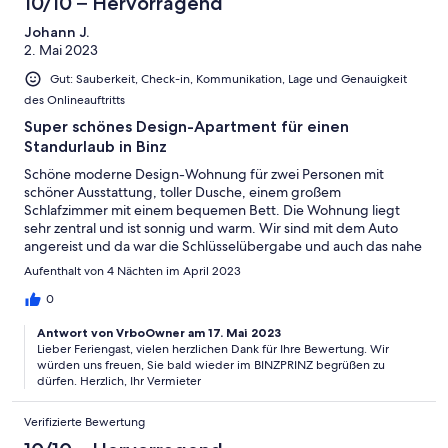
10/10 – Hervorragend
Johann J.
2. Mai 2023
Gut: Sauberkeit, Check-in, Kommunikation, Lage und Genauigkeit
des Onlineauftritts
Super schönes Design-Apartment für einen
Standurlaub in Binz
Schöne moderne Design-Wohnung für zwei Personen mit
schöner Ausstattung, toller Dusche, einem großem
Schlafzimmer mit einem bequemen Bett. Die Wohnung liegt
sehr zentral und ist sonnig und warm. Wir sind mit dem Auto
angereist und da war die Schlüsselübergabe und auch das nahe
gelegende Parkhaus kein Problem. Gekocht haben wir nicht, da
Aufenthalt von 4 Nächten im April 2023
es viele tolle Restaurants direkt in der Nähe gibt, aber die Küche
ist mit allem ausgestattet, was man braucht. Super war der
0
dazugehörige Strandkorb, den wir jeden Tag genutzt haben.
Antwort von VrboOwner am 17. Mai 2023
Die Wohnung hat auch einen schönen Balkon, auf dem es
Lieber Feriengast, vielen herzlichen Dank für Ihre Bewertung. Wir
morgens Sonne hat. Wir freuen uns schon auf das nächste Mal
würden uns freuen, Sie bald wieder im BINZPRINZ begrüßen zu
im Binzprinz und sagen Danke!!!
dürfen. Herzlich, Ihr Vermieter
Verifizierte Bewertung