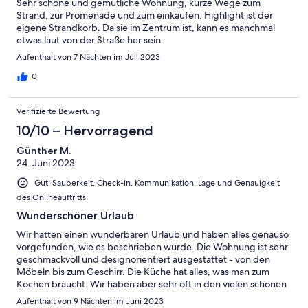
Sehr schöne und gemütliche Wohnung, kurze Wege zum
Strand, zur Promenade und zum einkaufen. Highlight ist der
eigene Strandkorb. Da sie im Zentrum ist, kann es manchmal
etwas laut von der Straße her sein.
Aufenthalt von 7 Nächten im Juli 2023
0
Verifizierte Bewertung
10/10 – Hervorragend
Günther M.
24. Juni 2023
Gut: Sauberkeit, Check-in, Kommunikation, Lage und Genauigkeit
des Onlineauftritts
Wunderschöner Urlaub
Wir hatten einen wunderbaren Urlaub und haben alles genauso
vorgefunden, wie es beschrieben wurde. Die Wohnung ist sehr
geschmackvoll und designorientiert ausgestattet - von den
Möbeln bis zum Geschirr. Die Küche hat alles, was man zum
Kochen braucht. Wir haben aber sehr oft in den vielen schönen
Restaurants und Bars in unmittelbarer Nähe gegessen. Die Lage
Aufenthalt von 9 Nächten im Juni 2023