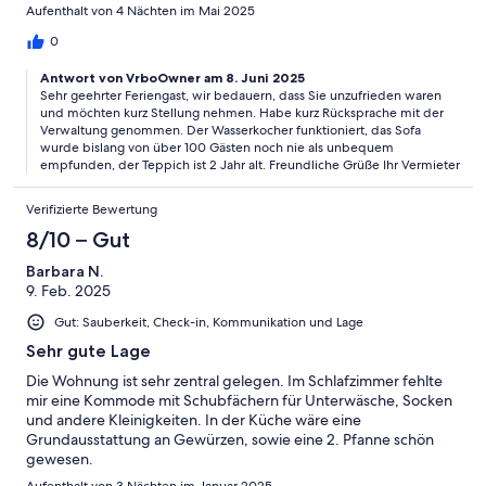
wird es auf keinen Fall nochmals werden
Aufenthalt von 4 Nächten im Mai 2025
0
Antwort von VrboOwner am 8. Juni 2025
Sehr geehrter Feriengast, wir bedauern, dass Sie unzufrieden waren
und möchten kurz Stellung nehmen. Habe kurz Rücksprache mit der
Verwaltung genommen. Der Wasserkocher funktioniert, das Sofa
wurde bislang von über 100 Gästen noch nie als unbequem
empfunden, der Teppich ist 2 Jahr alt. Freundliche Grüße Ihr Vermieter
Verifizierte Bewertung
8/10 – Gut
Barbara N.
9. Feb. 2025
Gut: Sauberkeit, Check-in, Kommunikation und Lage
Sehr gute Lage
Die Wohnung ist sehr zentral gelegen. Im Schlafzimmer fehlte
mir eine Kommode mit Schubfächern für Unterwäsche, Socken
und andere Kleinigkeiten. In der Küche wäre eine
Grundausstattung an Gewürzen, sowie eine 2. Pfanne schön
gewesen.
Aufenthalt von 3 Nächten im Januar 2025