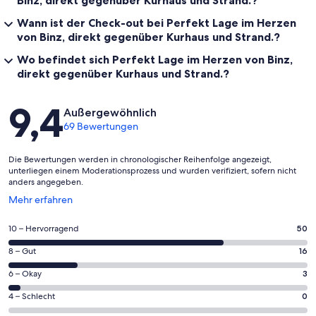
Binz, direkt gegenüber Kurhaus und Strand.?
Wann ist der Check-out bei Perfekt Lage im Herzen
von Binz, direkt gegenüber Kurhaus und Strand.?
Wo befindet sich Perfekt Lage im Herzen von Binz,
direkt gegenüber Kurhaus und Strand.?
Bewertungen
9,4
Außergewöhnlich
69 Bewertungen
Die Bewertungen werden in chronologischer Reihenfolge angezeigt,
unterliegen einem Moderationsprozess und wurden verifiziert, sofern nicht
anders angegeben.
Wird
Mehr erfahren
in
einem
50
10 – Hervorragend
50
neuen
von
Fenster
16
8 – Gut
16
insgesamt
geöffnet
von
69
3
6 – Okay
3
insgesamt
Gästebewertungen
von
69
0
4 – Schlecht
0
haben
insgesamt
Gästebewertungen
von