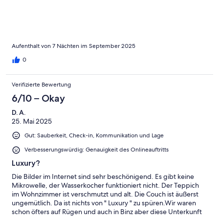
Bettwäsche- und Handtuchpaket. Diese waren zum Zeitpunkt
unserer Buchung noch als inklusive gekennzeichnet um dann
unmittelbar mit der Buchungsbestätigung zu erfahren, dass
man diese optional kostenpflichtig buchen könne. Gegen Ende
unseres einwöchigen Aufenthalts lief das Wasser in der Dusche
nur noch mehr als schlecht ab, Aber im Großen und Ganzen
Aufenthalt von 7 Nächten im September 2025
kann man diese Ferienwohnung vollauf weiter empfehlen. Wir
0
haben den Aufenthalt in der Ferienwohnung und insgesamt
den in Binz sehr genossen.
Verifizierte Bewertung
6/10 – Okay
D. A.
25. Mai 2025
Gut: Sauberkeit, Check-in, Kommunikation und Lage
Verbesserungswürdig: Genauigkeit des Onlineauftritts
Luxury?
Die Bilder im Internet sind sehr beschönigend. Es gibt keine
Mikrowelle, der Wasserkocher funktioniert nicht. Der Teppich
im Wohnzimmer ist verschmutzt und alt. Die Couch ist äußerst
ungemütlich. Da ist nichts von " Luxury " zu spüren.Wir waren
schon öfters auf Rügen und auch in Binz aber diese Unterkunft