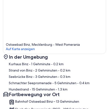
Ostseebad Binz, Mecklenburg - West Pomerania
Auf Karte anzeigen
In der Umgebung
Karte
Kurhaus Binz
- 1 Gehminute
- 0.2 km
Strand von Binz
- 2 Gehminuten
- 0.2 km
Seebrücke Binz
- 3 Gehminuten
- 0.3 km
Schmachter Seepromenade
- 5 Gehminuten
- 0.4 km
Hundestrand
- 15 Gehminuten
- 1.3 km
Fortbewegung vor Ort
Bahnhof Ostseebad Binz – 13 Gehminuten