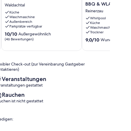
in
147m²,
BBQ & WLAN
Waldachtal
unserem
Sauna,
Reinerzau
Ferienhaus
Küche
Hot
Waschmaschine
Martini!
Tub,
Whirlpool
Außenbereich
Waldachtal
Terrasse,
Küche
Parkplätze verfügbar
Waschmaschine
Garten,
Trockner
10.0
10/10
BBQ
Außergewöhnlich
von
&
9.0
(46 Bewertungen)
9,0/10
Wunderbar
(44 
10,
WLAN
von
Außergewöhnlich,
Reinerzau
10,
(46
Wunderbar,
Bewertungen)
(44
exibler Check-out (zur Vereinbarung Gastgeber
Bewertungen)
ntaktieren)
Veranstaltungen
ranstaltungen gestattet
Rauchen
uchen ist nicht gestattet
edigen: