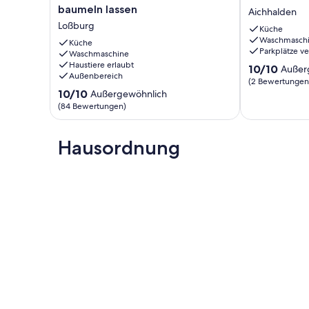
Alleinlage
mit
baumeln lassen
Aichhalden
im
Balkon
Loßburg
Naturpark
und
Küche
Waschmasch
Schwarzwald
Wi-
Küche
Parkplätze v
-
Waschmaschine
Fi
Haustiere erlaubt
die
Aichhalden
10.0
10/10
Außer
Außenbereich
Seele
von
(2 Bewertungen
baumeln
10.0
10,
10/10
Außergewöhnlich
lassen
von
Außergewöhnl
(84 Bewertungen)
Loßburg
10,
(2
Außergewöhnlich,
Bewertungen
(84
Hausordnung
Bewertungen)