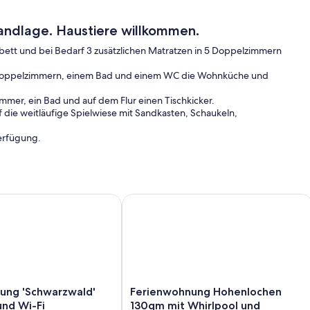
randlage. Haustiere willkommen.
rbett und bei Bedarf 3 zusätzlichen Matratzen in 5 Doppelzimmern
i Doppelzimmern, einem Bad und einem WC die Wohnküche und
mer, ein Bad und auf dem Flur einen Tischkicker.
die weitläufige Spielwiese mit Sandkasten, Schaukeln,
erfügung.
e Seele baumeln lassen
g 'Schwarzwald' mit Balkon und Wi-Fi
Ferienwohnung Hohenlochen 130qm mi
ng
Ferienwohnung
ung 'Schwarzwald'
Ferienwohnung Hohenlochen
Hohenlochen
und Wi-Fi
130qm mit Whirlpool und