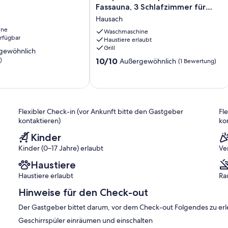
130qm
Fassauna, 3 Schlafzimmer für
mit
max. 6 Personen
Hausach
Whirlpool
ine
und
Waschmaschine
erfügbar
Fassauna,
Haustiere erlaubt
Grill
3
gewöhnlich
Schlafzimmer
10.0
)
10/10
Außergewöhnlich
(1 Bewertung)
für
von
max.
ich,
10,
6
Außergewöhnlich,
Personen
)
(1
Hausach
Bewertung)
Flexibler Check-in (vor Ankunft bitte den Gastgeber
Fl
kontaktieren)
ko
Kinder
Kinder (0–17 Jahre) erlaubt
Ve
Haustiere
Haustiere erlaubt
Ra
Hinweise für den Check-out
Der Gastgeber bittet darum, vor dem Check-out Folgendes zu erl
Geschirrspüler einräumen und einschalten