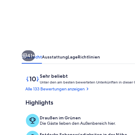
Ortsrandlage.
Haustiere
willkommen.
41+
Übersicht
Ausstattung
Lage
Richtlinien
Bewertungen
10
Sehr beliebt
von
Unter den am besten bewerteten Unterkünften in dieser
10,
Alle 133 Bewertungen anzeigen
Sehr
beliebt
Highlights
Ansicht vom 
Draußen im Grünen
Die Gäste lieben den Außenbereich hier.
Entdecke Sehenswürdigkeiten in der Nähe