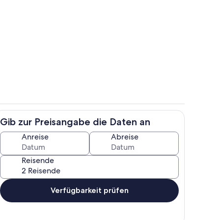
nseher...
Eingangsbereich von der Straße aus.
Gib zur Preisangabe die Daten an
ng zum Balkon und Garten...
Das große Wohnzimmer...
Anreise
Abreise
Reisende
Verfügbarkeit prüfen