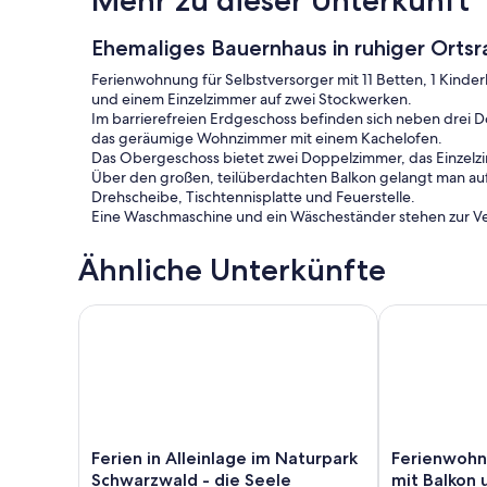
Mehr zu dieser Unterkunft
Ehemaliges Bauernhaus in ruhiger Orts
Ferienwohnung für Selbstversorger mit 11 Betten, 1 Kinde
und einem Einzelzimmer auf zwei Stockwerken.
Im barrierefreien Erdgeschoss befinden sich neben dre
das geräumige Wohnzimmer mit einem Kachelofen.
Das Obergeschoss bietet zwei Doppelzimmer, das Einzelzim
Über den großen, teilüberdachten Balkon gelangt man auf 
Drehscheibe, Tischtennisplatte und Feuerstelle.
Eine Waschmaschine und ein Wäscheständer stehen zur V
Ähnliche Unterkünfte
Ferien in Alleinlage im Naturpark Schwarzwald - di
Ferienwohnun
Ferien
Ferienwohnu
Ferien in Alleinlage im Naturpark
Ferienwohn
in
'Schwarzwald'
Schwarzwald - die Seele
mit Balkon 