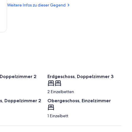
r
Schwarzwald
Weitere Infos zu dieser Gegend
k
ü
n
f
t
e
n
i
n
d
i
e
 Doppelzimmer 2
Erdgeschoss, Doppelzimmer 3
s
e
r
2 Einzelbetten
s, Doppelzimmer 2
Obergeschoss, Einzelzimmer
G
e
g
1 Einzelbett
e
n
d