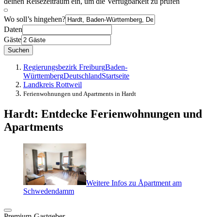
deinen Reisezeitraum ein, um die Verfügbarkeit zu prüfen
Wo soll’s hingehen?
Daten
Gäste
Suchen
Regierungsbezirk Freiburg
Baden-
Württemberg
Deutschland
Startseite
Landkreis Rottweil
Ferienwohnungen und Apartments in Hardt
Hardt: Entdecke Ferienwohnungen und
Apartments
Weitere Infos zu Åpartment am
Schwedendamm
Premium-Gastgeber