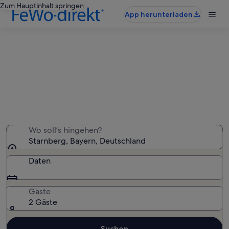
Zum Hauptinhalt springen
App herunterladen
Starnberg: Ferienunterkünfte für
Familien
Wir haben 1.249 Ferienunterkünfte für Familien
gefunden – gib deinen Reisezeitraum ein, um die
Verfügbarkeit zu prüfen
Wo soll’s hingehen?
Starnberg, Bayern, Deutschland
Daten
Gäste
2 Gäste
Suchen