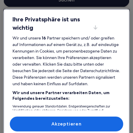
Ihre Privatsphäre ist uns
wichtig
Landkreis Starnberg
Ferienunterkünfte für Familien in Starnberg
Starnberg: Finde deine perfekte
Wir und unsere
16
Partner speichern und/ oder greifen
auf Informationen auf einem Gerät zu, z.B. auf eindeutige
Unterkunft
Kennungen in Cookies, um personenbezogene Daten zu
verarbeiten. Sie können Ihre Präferenzen akzeptieren
Weitere Infos zu Eine freundl./modern FeWo in zentraler, abe
Weitere I
oder verwalten. Klicken Sie dazu bitte unten oder
besuchen Sie jederzeit die Seite der Datenschutzrichtlinie.
Diese Präferenzen werden unseren Partnern signalisiert
und haben keinen Einfluss auf Surfdaten.
Wir und unsere Partner verarbeiten Daten, um
Folgendes bereitzustellen:
Verwendung genauer Standortdaten. Endgeräteeigenschaften zur
Identifikation aktiv abfragen. Speichern von oder Zugriff auf
Informationen auf einem Endgerät. Personalisierte Werbung und
Inhalte, Messung von Werbeleistung und der Performance von Inhalten,
Zielgruppenforschung sowie Entwicklung und Verbesserung von
Akzeptieren
Angeboten.
Liste der Partner (Lieferanten)