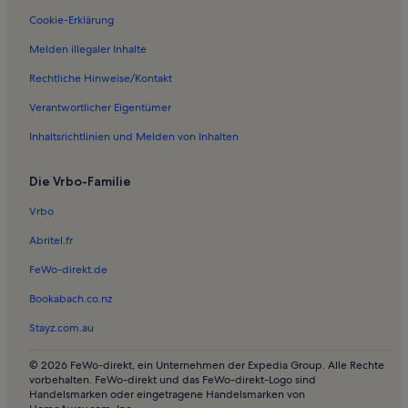
Ferienwohnungen in Seefeld
Cookie-Erklärung
Ferienwohnungen in Widdersberg
Melden illegaler Inhalte
Ferienwohnungen in Traubing
Rechtliche Hinweise/Kontakt
Ferienwohnungen in Kalvarienberg
Verantwortlicher Eigentümer
Ferienwohnungen in Baierbrunn
Inhaltsrichtlinien und Melden von Inhalten
Ferienwohnungen in Niederpöcking
Die Vrbo-Familie
Ferienwohnungen in Strandbad Widdersberg
Ferienwohnungen in Mörlbach
Vrbo
Ferienwohnungen in Söcking
Abritel.fr
Ferienwohnungen in Possenhofen
FeWo-direkt.de
Ferienwohnungen in Oberalting
Bookabach.co.nz
Ferienunterkünfte nahe Starnberg North S-Bahn
Stayz.com.au
Ferienwohnungen in Pöcking
© 2026 FeWo-direkt, ein Unternehmen der Expedia Group. Alle Rechte
Ferienwohnungen in Forstenrieder Park
vorbehalten. FeWo-direkt und das FeWo-direkt-Logo sind
Handelsmarken oder eingetragene Handelsmarken von
Ferienwohnungen in Roseninsel