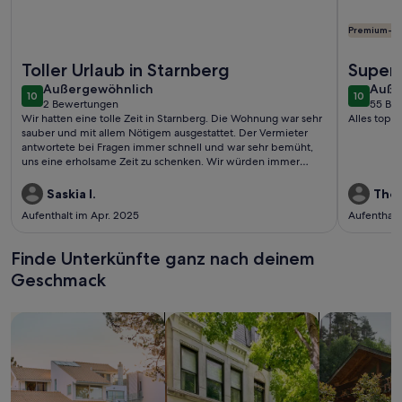
Premium-G
Weitere Infos zu Wohnung in Starnberg, Seenähe
Weitere I
Toller Urlaub in Starnberg
Supers
außergewöhnlich
auße
Außergewöhnlich
beiein
Auße
10
10
10 von 10
10 von 1
2 Bewertungen
55 Be
(2
(55
Wir hatten eine tolle Zeit in Starnberg. Die Wohnung war sehr
Alles top…
bewertungen)
bewe
sauber und mit allem Nötigem ausgestattet. Der Vermieter
antwortete bei Fragen immer schnell und war sehr bemüht,
uns eine erholsame Zeit zu schenken. Wir würden immer
wiederkommen!!
Saskia I.
Thom
Aufenthalt im Apr. 2025
Aufenthalt
Finde Unterkünfte ganz nach deinem
Geschmack
Suche nach Ferienhäusern
Suche nach Ferienwohnungen oder 
Suche nach 