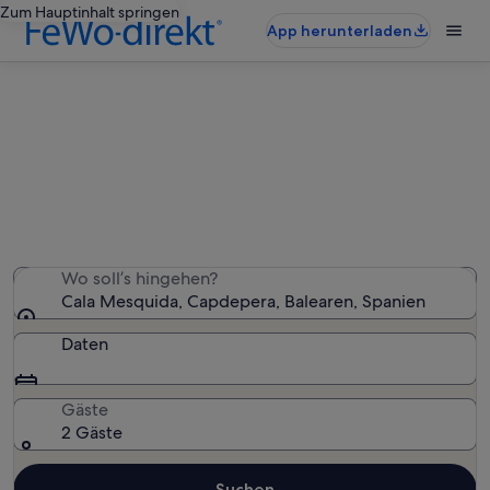
Zum Hauptinhalt springen
App herunterladen
Cala Mesquida: Ferienunterkünfte
mit Pool
Wir haben 902 Ferienunterkünfte mit Pool gefunden –
gib deinen Reisezeitraum ein, um die Verfügbarkeit zu
prüfen
Wo soll’s hingehen?
Cala Mesquida, Capdepera, Balearen, Spanien
Daten
Gäste
2 Gäste
Suchen