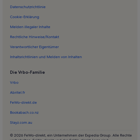
Datenschutzrichtlinie
Ferienwohnungen in Bucht von na Llòbriga
Ferienwohnungen in Strand Cala Gat
Cookie-Erklärung
Ferienwohnungen in Cala Mitjana
Melden illegaler Inhalte
Ferienwohnungen in Son Moll
Rechtliche Hinweise/Kontakt
Ferienwohnungen in Canyamel Golf
Verantwortlicher Eigentümer
Ferienwohnungen in Font de Sa Cala
Inhaltsrichtlinien und Melden von Inhalten
Ferienwohnungen in Cala Fosca
Die Vrbo-Familie
Ferienwohnungen in Provensals
Ferienwohnungen in Betlem de Marina
Vrbo
Ferienwohnungen in cala Moltó
Abritel.fr
Ferienwohnungen in Pedruscada
FeWo-direkt.de
Ferienwohnungen in Strand von Son Moll
Bookabach.co.nz
Ferienwohnungen in Cala Roja
Stayz.com.au
Ferienwohnungen in sa Aigua Dolça
© 2026 FeWo-direkt, ein Unternehmen der Expedia Group. Alle Rechte
Ferienwohnungen in Hafen von Cala Rajada