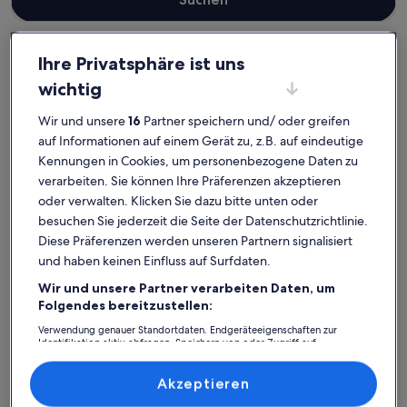
Ihre Privatsphäre ist uns
wichtig
Capdepera
Ferienunterkünfte mit Pool in Cala Mesquida
Cala Mesquida: Entdecke
Wir und unsere
16
Partner speichern und/ oder greifen
Ferienunterkünfte mit Pool
auf Informationen auf einem Gerät zu, z.B. auf eindeutige
Kennungen in Cookies, um personenbezogene Daten zu
verarbeiten. Sie können Ihre Präferenzen akzeptieren
Weitere Infos zu Casa Leon - Luxusferienhaus mit Meerblick
Weitere I
oder verwalten. Klicken Sie dazu bitte unten oder
besuchen Sie jederzeit die Seite der Datenschutzrichtlinie.
Diese Präferenzen werden unseren Partnern signalisiert
und haben keinen Einfluss auf Surfdaten.
Wir und unsere Partner verarbeiten Daten, um
Folgendes bereitzustellen:
Verwendung genauer Standortdaten. Endgeräteeigenschaften zur
Identifikation aktiv abfragen. Speichern von oder Zugriff auf
Informationen auf einem Endgerät. Personalisierte Werbung und
Inhalte, Messung von Werbeleistung und der Performance von Inhalten,
Zielgruppenforschung sowie Entwicklung und Verbesserung von
Akzeptieren
Angeboten.