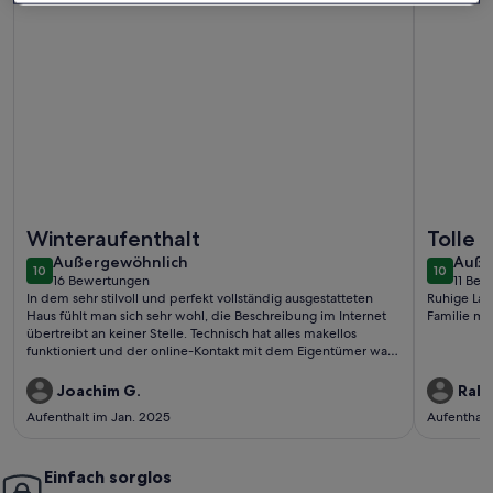
Weitere Infos zu CASA VIDA - Stadthaus / Finca m. Pool, K
Weitere I
Winteraufenthalt
Tolle k
außergewöhnlich
auße
Außergewöhnlich
Auße
10
10
10 von 10
10 von 1
16 Bewertungen
11 Be
(16
(11
In dem sehr stilvoll und perfekt vollständig ausgestatteten
Ruhige Lage, kleine Finca mit großen schönem Pool,
bewertungen)
bewe
Haus fühlt man sich sehr wohl, die Beschreibung im Internet
übertreibt an keiner Stelle. Technisch hat alles makellos
funktioniert und der online-Kontakt mit dem Eigentümer war
zügig und kompetent.
Joachim G.
Ralf 
Aufenthalt im Jan. 2025
Aufenthalt
Einfach sorglos