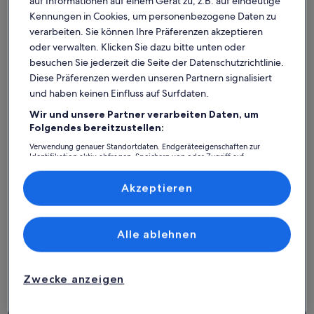
auf Informationen auf einem Gerät zu, z.B. auf eindeutige
Kennungen in Cookies, um personenbezogene Daten zu
verarbeiten. Sie können Ihre Präferenzen akzeptieren
oder verwalten. Klicken Sie dazu bitte unten oder
besuchen Sie jederzeit die Seite der Datenschutzrichtlinie.
Diese Präferenzen werden unseren Partnern signalisiert
und haben keinen Einfluss auf Surfdaten.
Premium-Gastgeber
Wir und unsere Partner verarbeiten Daten, um
Folgendes bereitzustellen:
Weitere Infos zu Strandhaus mit eigenem Pool und Garten
Weitere I
Strandhaus mit eigenem Pool und
Marin
Verwendung genauer Standortdaten. Endgeräteeigenschaften zur
Identifikation aktiv abfragen. Speichern von oder Zugriff auf
Garten
Platz für 8 Gäste · 4 Schlafzimmer · 3 Badezimmer
Platz für 
Informationen auf einem Endgerät. Personalisierte Werbung und
außergewöhnlich
gut
Außergewöhnlich
Gut
9,8
7,8
Inhalte, Messung von Werbeleistung und der Performance von Inhalten,
9,8 von 10
7,8 von 
117 Bewertungen
95 Be
Zielgruppenforschung sowie Entwicklung und Verbesserung von
Akzeptieren
(117
(95
Angeboten.
Abaix: Ferienunterkünfte mit
bewertungen)
bewe
Liste der Partner (Lieferanten)
Top-Bewertung
Alle ablehnen
Weitere Infos zu CASA VIDA - Stadthaus / Finca m. Pool, K
Weitere I
Zwecke anzeigen