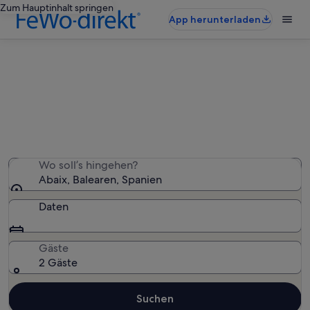
Zum Hauptinhalt springen
App herunterladen
Ferienunterkünfte nahe Abaix
Wir haben 1.463 Ferienunterkünfte gefunden. Bitte gib
deinen Reisezeitraum an, um die Verfügbarkeit zu
prüfen.
Wo soll’s hingehen?
Abaix, Balearen, Spanien
Daten
Gäste
2 Gäste
Suchen