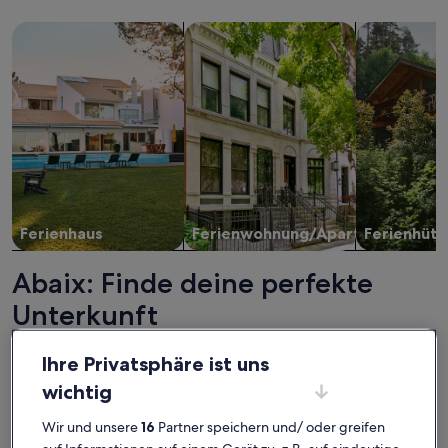
Suche nach Ferienhäusern
Suche nach Ferienwohnungen oder 
Suche nach 
Ferienhaus
Ferienwohnung/Apartment
Ferienhütt
Abaix: Finde deine perfekte
Unterkunft
Ihre Privatsphäre ist uns
Weitere Infos zu Strandhaus mit eigenem Pool und Garten
Weitere I
wichtig
Wir und unsere
16
Partner speichern und/ oder greifen