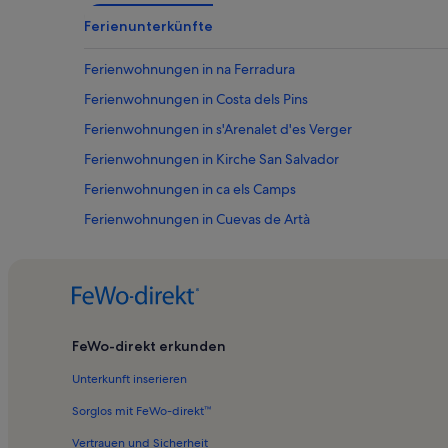
Ferienunterkünfte
Ferienwohnungen in na Ferradura
Ferienwohnungen in Costa dels Pins
Ferienwohnungen in s'Arenalet d'es Verger
Ferienwohnungen in Kirche San Salvador
Ferienwohnungen in ca els Camps
Ferienwohnungen in Cuevas de Artà
Ferienwohnungen in l'Olla
Ferienwohnungen in Bucht von na Llòbriga
Ferienwohnungen in Cala Mesquida Strand
Ferienwohnungen in sa Aigua Dolça
FeWo-direkt erkunden
Ferienwohnungen in Hafen von Cala Rajada
Unterkunft inserieren
Ferienwohnungen in Playa Na Ferradura
Sorglos mit FeWo-direkt™
Ferienwohnungen in Canyamel Golf
Vertrauen und Sicherheit