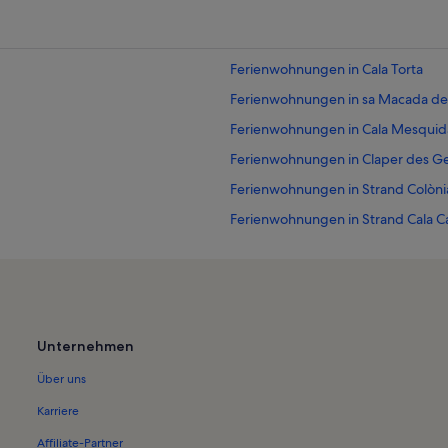
Ferienwohnungen in Cala Torta
Ferienwohnungen in sa Macada de 
Ferienwohnungen in Cala Mesquid
Ferienwohnungen in Claper des G
Ferienwohnungen in Strand Colòni
Ferienwohnungen in Strand Cala C
Ferienwohnungen in Cala Mata
Ferienwohnungen in Cala Roja
Ferienwohnungen in na Clara
Ferienwohnungen in Son Moll
Unternehmen
Ferienwohnungen in Capdepera G
Über uns
Ferienwohnungen in Es Carregado
Karriere
Ferienwohnungen in Urbanización 
Affiliate-Partner