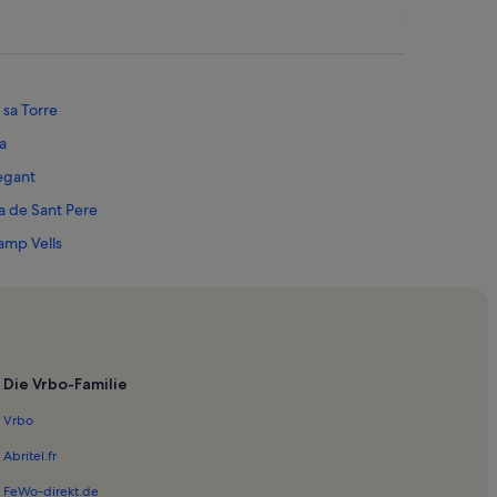
sa Torre
a
egant
a de Sant Pere
amp Vells
Die Vrbo-Familie
olf
Vrbo
r
Abritel.fr
Mont Ferrutx
FeWo-direkt.de