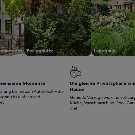
Apartment
Ferienhütte
Landhaus
meinsame Momente
Die gleiche Privatsphäre wi
Hause
hung bis hin zum Aufenthalt – der
rgang ist einfach und
Genieße Vorzüge wie eine voll aus
rt
Küche, Waschmaschine, Pool, Gar
mehr