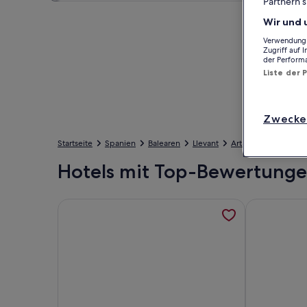
Partnern s
Wir und 
Verwendung g
Zugriff auf 
der Perform
Liste der 
Zwecke
Startseite
Spanien
Balearen
Llevant
Artà
Hotels in Cal
Hotels mit Top-Bewertungen
Weitere Informationen zu Wohnung Strandnähe Sol
Weitere Info