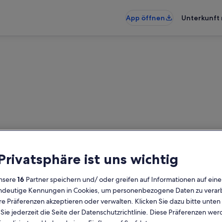
App öffnen
Unterkunft 
inde Hotels nahe Cala Mitja
 Privatsphäre ist uns wichtig
den – gib deinen Reisezeitraum ei
prüfen
nsere
16
Partner speichern und/ oder greifen auf Informationen auf ein
eindeutige Kennungen in Cookies, um personenbezogene Daten zu verarb
e Präferenzen akzeptieren oder verwalten. Klicken Sie dazu bitte unten
Daten
G
ie jederzeit die Seite der Datenschutzrichtlinie. Diese Präferenzen we
2 