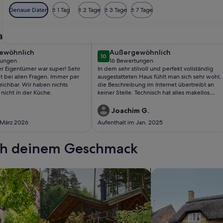
Genaue Daten
± 1 Tag
± 2 Tage
± 3 Tage
± 7 Tage
mit Pool
dliche Finca Els Mitjans mit Pool
Foto von CASA VIDA - Stadthaus / F
aus mit
Winteraufenthalt
ierender
ewöhnlich
außergewöhnlich
ewöhnlich
Außergewöhnlich
10
, wenn es
10 von 10
tungen
16 Bewertungen
(16
er Eigentümer war super! Sehr
In dem sehr stilvoll und perfekt vollständig
 ist für die
ungen)
bewertungen)
eit bei allen Fragen. Immer per
ausgestatteten Haus fühlt man sich sehr wohl,
it
r haben nichts
die Beschreibung im Internet übertreibt an
 nicht in der Küche.
keiner Stelle. Technisch hat alles makellos
funktioniert und der online-Kontakt mit dem
Eigentümer war zügig und kompetent.
Joachim G.
 März 2026
Aufenthalt im Jan. 2025
ach deinem Geschmack
wohnungen oder Apartments
Suche nach Ferienhütten
Suche nach Landhäu