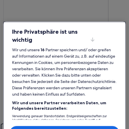
Ihre Privatsphäre ist uns
wichtig
Premium-Gastgeber
Wir und unsere
16
Partner speichern und/ oder greifen
auf Informationen auf einem Gerät zu, z.B. auf eindeutige
Weitere Infos zu FKK-Finca Mallorca, kl.Ferienhäuschen u. A
Weitere I
Urlaub
Sehr s
Kennungen in Cookies, um personenbezogene Daten zu
außergewöhnlich
auße
Außergewöhnlich
Auße
verarbeiten. Sie können Ihre Präferenzen akzeptieren
10
10
10 von 10
10 von 1
81 Bewertungen
24 Be
(81
(24
oder verwalten. Klicken Sie dazu bitte unten oder
Vielen Dank es war super schön bei euch. Gut zum erholen
Wir waren vom 2
bewertungen)
bewe
besuchen Sie jederzeit die Seite der Datenschutzrichtlinie.
und um Ausflüge zu beginnen. Euer Grundstück ist ein Traum
beschrieben w
alles sauber und ordentlich und wunderschön.
Detail eing
Diese Präferenzen werden unseren Partnern signalisiert
Kerzen , Ba
und haben keinen Einfluss auf Surfdaten.
uvm. Der K
Im Vorfeld 
Benjamin N.
Mela
Wir und unsere Partner verarbeiten Daten, um
immer zeit
Folgendes bereitzustellen:
Aufenthalt im Aug. 2024
Aufenthalt
aufgehoben
Meerblick 
Verwendung genauer Standortdaten. Endgeräteeigenschaften zur
abgerundet . Wir empfehlen dieses Objekt mi
Identifikation aktiv abfragen. Speichern von oder Zugriff auf
Einfach sorglos
uneingesch
Informationen auf einem Endgerät. Personalisierte Werbung und
:-)
Inhalte, Messung von Werbeleistung und der Performance von Inhalten,