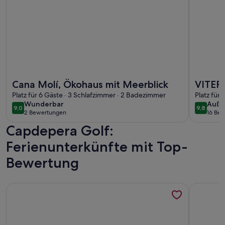
Weitere Infos zu Cana Molí, Ökohaus mit Meerblick
Weitere In
Cana Molí, Ökohaus mit Meerblick
VITERB
Platz für 6 Gäste · 3 Schlafzimmer · 2 Badezimmer
Son Se
Platz für
wunderbar
auße
Wunderbar
Auße
9,0
9,8
9,0 von 10
9,8 von 
2 Bewertungen
16 Be
(2
(16
Capdepera Golf:
bewertungen)
bewe
Ferienunterkünfte mit Top-
Bewertung
Weitere Infos zu FKK-Finca Mallorca, kl.Ferienhäuschen u. A
Weitere I