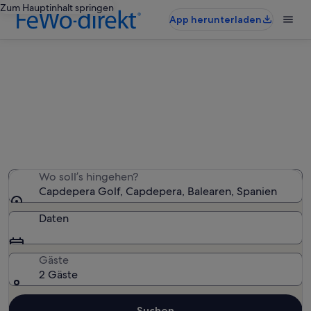
Zum Hauptinhalt springen
App herunterladen
Ferienunterkünfte nahe Capdepera
Golf
Wir haben 4.463 Ferienunterkünfte gefunden. Bitte gib
deinen Reisezeitraum an, um die Verfügbarkeit zu
prüfen.
Wo soll’s hingehen?
Capdepera Golf, Capdepera, Balearen, Spanien
Daten
Gäste
2 Gäste
Suchen