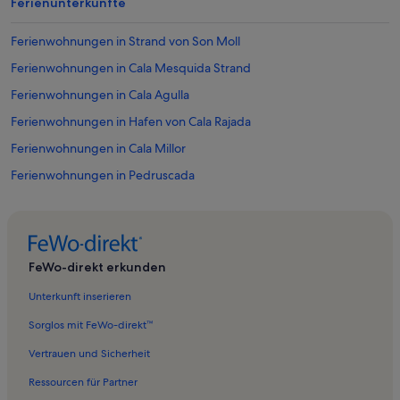
Ferienunterkünfte
Ferienwohnungen in Strand von Son Moll
Ferienwohnungen in Cala Mesquida Strand
Ferienwohnungen in Cala Agulla
Ferienwohnungen in Hafen von Cala Rajada
Ferienwohnungen in Cala Millor
Ferienwohnungen in Pedruscada
Ferienwohnungen in Canyamel Golf
Ferienwohnungen in Cala Lliteres
Ferienwohnungen in n'Aladern-Strand
FeWo-direkt erkunden
Ferienwohnungen in cala Moltó
Unterkunft inserieren
Ferienwohnungen in Capdepera
Sorglos mit FeWo-direkt™
Ferienwohnungen in Strand der Cala Agulla
Vertrauen und Sicherheit
Ferienwohnungen in Cala n'Aguait
Ressourcen für Partner
Ferienwohnungen in Provensals