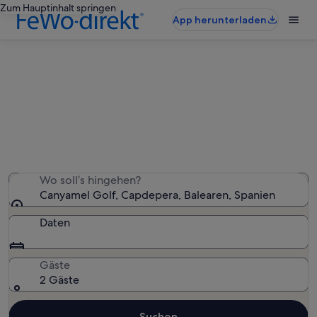
Zum Hauptinhalt springen
App herunterladen
Ferienunterkünfte nahe Canyamel
Golf
Wir haben 3.311 Ferienunterkünfte gefunden. Bitte gib
deinen Reisezeitraum an, um die Verfügbarkeit zu
prüfen.
Wo soll’s hingehen?
Canyamel Golf, Capdepera, Balearen, Spanien
Daten
Gäste
2 Gäste
Suchen