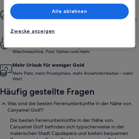
Mehr gemeinsame Momente
Alle ablehnen
Von der Buchung bis hin zum Aufenthalt – der gesamte Vorgang
ist einfach und unkompliziert
Zwecke anzeigen
Die gleiche Privatsphäre wie zu Hause
Genieße Vorzüge wie eine voll ausgestattete Küche,
Waschmaschine, Pool, Garten und mehr
Mehr Urlaub für weniger Geld
Mehr Platz, mehr Privatsphäre, mehr Annehmlichkeiten – mehr
Wert
Häufig gestellte Fragen
Was sind die besten Ferienunterkünfte in der Nähe von
Canyamel Golf?
Die besten Ferienunterkünfte in der Nähe von
Canyamel Golf befinden sich typischerweise in der
malerischen Stadt Capdepera und bieten bequemen