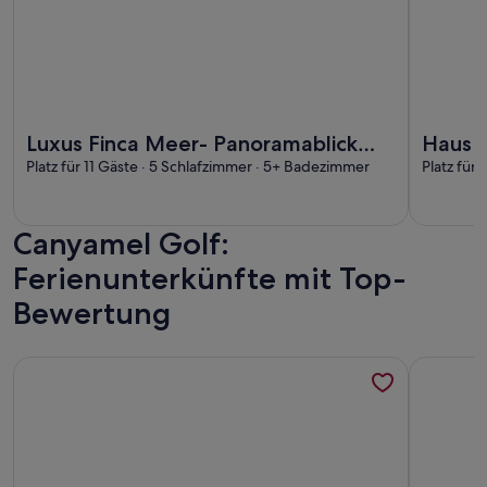
Weitere Infos zu Luxus Finca Meer- Panoramablick privater 
Weitere In
Luxus Finca Meer- Panoramablick
Haus P
privater Pool Spa Sauna Son Servera
Platz für 11 Gäste · 5 Schlafzimmer · 5+ Badezimmer
Stran
Platz für
Canyamel Golf:
Ferienunterkünfte mit Top-
Bewertung
Weitere Infos zu CASA VIDA - Stadthaus / Finca m. Pool, K
Weitere In