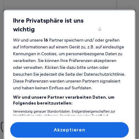
Ihre Privatsphäre ist uns
wichtig
Wir und unsere
16
Partner speichern und/ oder greifen
Premium-G
auf Informationen auf einem Gerät zu, z.B. auf eindeutige
Weitere Infos zu CASA VIDA - Stadthaus / Finca m. Pool, K
Weitere In
Kennungen in Cookies, um personenbezogene Daten zu
Winteraufenthalt
Urlaub
verarbeiten. Sie können Ihre Präferenzen akzeptieren
außergewöhnlich
auße
Außergewöhnlich
Auße
10
10
10 von 10
10 von 1
16 Bewertungen
81 Be
oder verwalten. Klicken Sie dazu bitte unten oder
(16
(81
In dem sehr stilvoll und perfekt vollständig ausgestatteten
Vielen Dan
besuchen Sie jederzeit die Seite der Datenschutzrichtlinie.
bewertungen)
bewe
Haus fühlt man sich sehr wohl, die Beschreibung im Internet
und um Aus
Diese Präferenzen werden unseren Partnern signalisiert
übertreibt an keiner Stelle. Technisch hat alles makellos
alles saub
funktioniert und der online-Kontakt mit dem Eigentümer war
und haben keinen Einfluss auf Surfdaten.
zügig und kompetent.
Wir und unsere Partner verarbeiten Daten, um
Joachim G.
Benj
Folgendes bereitzustellen:
Aufenthalt im Jan. 2025
Aufenthalt
Verwendung genauer Standortdaten. Endgeräteeigenschaften zur
Identifikation aktiv abfragen. Speichern von oder Zugriff auf
Informationen auf einem Endgerät. Personalisierte Werbung und
Einfach sorglos
Inhalte, Messung von Werbeleistung und der Performance von Inhalten,
Zielgruppenforschung sowie Entwicklung und Verbesserung von
Akzeptieren
Mit unserer Mit-Vertrauen-Buchen-Garantie bieten wir dir rund
Angeboten.
um die Uhr Unterstützung
Liste der Partner (Lieferanten)