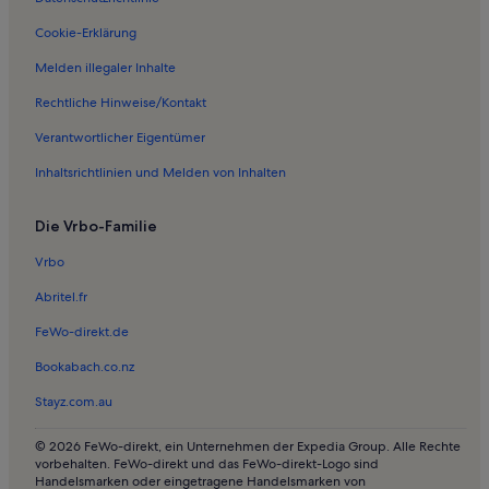
Ferienwohnungen in Capdepera Golf
Ferienwohnungen in Cala Ratjada
Cookie-Erklärung
Ferienwohnungen in Playa Na Ferradura
Melden illegaler Inhalte
Ferienwohnungen in n'Aladern-Strand
Rechtliche Hinweise/Kontakt
Ferienwohnungen in Provensals
Verantwortlicher Eigentümer
Ferienwohnungen in Sa Marjal
Inhaltsrichtlinien und Melden von Inhalten
Ferienwohnungen in Es Pelats
Die Vrbo-Familie
Ferienwohnungen und Apartments in sa Aigua Dolça
Ferienwohnungen und Apartments in Cala Lliteres
Vrbo
Villen in Son Moll
Abritel.fr
Hotels in Cala Torta
FeWo-direkt.de
Häuser in Artà
Bookabach.co.nz
Villen in Artà
Stayz.com.au
Ferienunterkünfte mit Pool in Artà
© 2026 FeWo-direkt, ein Unternehmen der Expedia Group. Alle Rechte
Ferienwohnungen und Apartments in Artà
vorbehalten. FeWo-direkt und das FeWo-direkt-Logo sind
Handelsmarken oder eingetragene Handelsmarken von