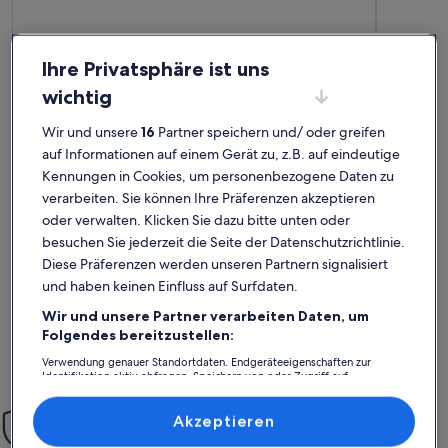
Ihre Privatsphäre ist uns
wichtig
Wir und unsere
16
Partner speichern und/ oder greifen
auf Informationen auf einem Gerät zu, z.B. auf eindeutige
Premium-G
Kennungen in Cookies, um personenbezogene Daten zu
Weitere Infos zu CASA VIDA - Stadthaus / Finca m. Pool, K
Weitere In
Winteraufenthalt
Urlaub
verarbeiten. Sie können Ihre Präferenzen akzeptieren
außergewöhnlich
auße
Außergewöhnlich
Auße
oder verwalten. Klicken Sie dazu bitte unten oder
10
10
10 von 10
10 von 1
16 Bewertungen
81 Be
(16
(81
besuchen Sie jederzeit die Seite der Datenschutzrichtlinie.
In dem sehr stilvoll und perfekt vollständig ausgestatteten
Vielen Dan
bewertungen)
bewe
Diese Präferenzen werden unseren Partnern signalisiert
Haus fühlt man sich sehr wohl, die Beschreibung im Internet
und um Aus
übertreibt an keiner Stelle. Technisch hat alles makellos
alles saub
und haben keinen Einfluss auf Surfdaten.
funktioniert und der online-Kontakt mit dem Eigentümer war
zügig und kompetent.
Wir und unsere Partner verarbeiten Daten, um
Joachim G.
Benj
Folgendes bereitzustellen:
Aufenthalt im Jan. 2025
Aufenthalt
Verwendung genauer Standortdaten. Endgeräteeigenschaften zur
Identifikation aktiv abfragen. Speichern von oder Zugriff auf
Informationen auf einem Endgerät. Personalisierte Werbung und
Inhalte, Messung von Werbeleistung und der Performance von Inhalten,
Einfach sorglos
Zielgruppenforschung sowie Entwicklung und Verbesserung von
Akzeptieren
Angeboten.
Mit unserer Mit-Vertrauen-Buchen-Garantie bieten wir dir rund