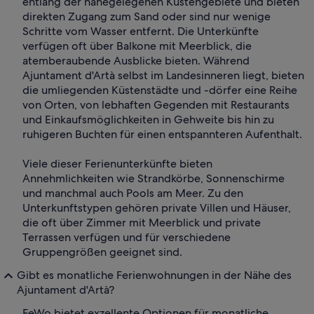
entlang der nahegelegenen Küstengebiete und bieten
direkten Zugang zum Sand oder sind nur wenige
Schritte vom Wasser entfernt. Die Unterkünfte
verfügen oft über Balkone mit Meerblick, die
atemberaubende Ausblicke bieten. Während
Ajuntament d'Artà selbst im Landesinneren liegt, bieten
die umliegenden Küstenstädte und -dörfer eine Reihe
von Orten, von lebhaften Gegenden mit Restaurants
und Einkaufsmöglichkeiten in Gehweite bis hin zu
ruhigeren Buchten für einen entspannteren Aufenthalt.
Viele dieser Ferienunterkünfte bieten
Annehmlichkeiten wie Strandkörbe, Sonnenschirme
und manchmal auch Pools am Meer. Zu den
Unterkunftstypen gehören private Villen und Häuser,
die oft über Zimmer mit Meerblick und private
Terrassen verfügen und für verschiedene
Gruppengrößen geeignet sind.
Gibt es monatliche Ferienwohnungen in der Nähe des
Ajuntament d'Artà?
FeWo bietet exzellente Optionen für monatliche