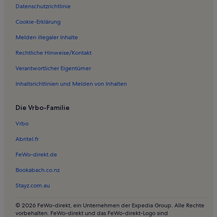
Datenschutzrichtlinie
Ferienwohnungen in Cala de s’Aigua Dolça
Ferienwohnungen in Cala Ratjada
Cookie-Erklärung
Ferienwohnungen in Canyamel Golf
Melden illegaler Inhalte
Ferienwohnungen in Urbanización Mont Ferrutx
Rechtliche Hinweise/Kontakt
Ferienwohnungen in Costa dels Pins
Verantwortlicher Eigentümer
Ferienwohnungen in sa Macada de sa Torre
Inhaltsrichtlinien und Melden von Inhalten
Ferienwohnungen in Colònia de Sant Pere
Die Vrbo-Familie
Hotels in Cala Torta
Ferienwohnungen und Apartments in Cala Gat
Vrbo
Hotels in Cala Mitjana
Abritel.fr
Häuser in Son Serra de Marina
FeWo-direkt.de
Villen in Son Serra de Marina
Bookabach.co.nz
Ferienwohnungen und Apartments in Son Serra de Marina
Stayz.com.au
Hotels in na Clara
© 2026 FeWo-direkt, ein Unternehmen der Expedia Group. Alle Rechte
Häuser in Sant Llorenç des Cardassar
vorbehalten. FeWo-direkt und das FeWo-direkt-Logo sind