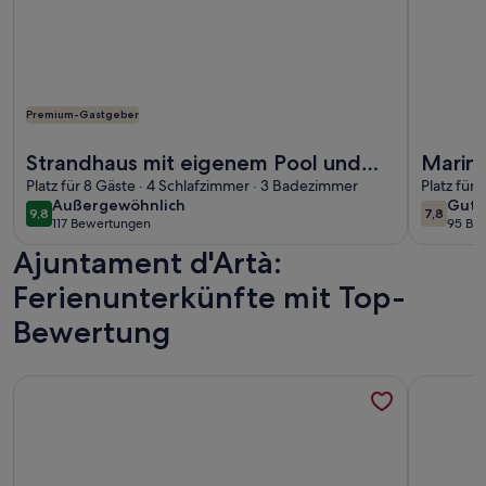
Premium-Gastgeber
Weitere Infos zu Strandhaus mit eigenem Pool und Garten
Weitere I
Strandhaus mit eigenem Pool und
Marin
Garten
Platz für 8 Gäste · 4 Schlafzimmer · 3 Badezimmer
Platz für 
außergewöhnlich
gut
Außergewöhnlich
Gut
9,8
7,8
9,8 von 10
7,8 von 
117 Bewertungen
95 Be
(117
(95
Ajuntament d'Artà:
bewertungen)
bewe
Ferienunterkünfte mit Top-
Bewertung
Weitere Infos zu CASA VIDA - Stadthaus / Finca m. Pool, K
Weitere In