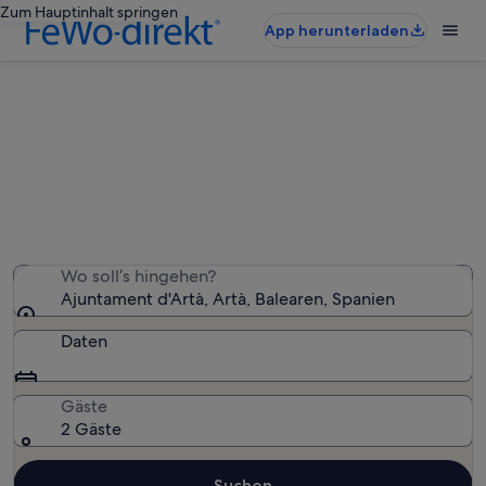
Zum Hauptinhalt springen
App herunterladen
Ferienunterkünfte nahe
Ajuntament d'Artà
Wir haben 5.175 Ferienunterkünfte gefunden. Bitte gib
deinen Reisezeitraum an, um die Verfügbarkeit zu
prüfen.
Wo soll’s hingehen?
Ajuntament d'Artà, Artà, Balearen, Spanien
Daten
Gäste
2 Gäste
Suchen