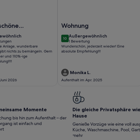
 Balkon
nnenterrasse und Ostseestrand vor der Tür-Ferienapartment B
Foto von Ferienwohnung Meeresbri
schöne
Wohnung
ewöhnlich
außergewöhnlich
ewöhnlich
Außergewöhnlich
10
bare
10 von 10
tungen
1 Bewertung
(1
 Anlage, wunderbare
Wunderschön, jederzeit wieder! Eine
, es gibt
ungen)
bewertung)
ibt nichts zu bemängeln. Gern
absolute Empfehlung!!!
u
der und 110%-ige
ung!!!!
ln. Gern
t wieder
Monika L.
 Juni 2026
Aufenthalt im Apr. 2025
meinsame Momente
Die gleiche Privatsphäre wi
Hause
hung bis hin zum Aufenthalt – der
rgang ist einfach und
Genieße Vorzüge wie eine voll aus
rt
Küche, Waschmaschine, Pool, Gar
mehr