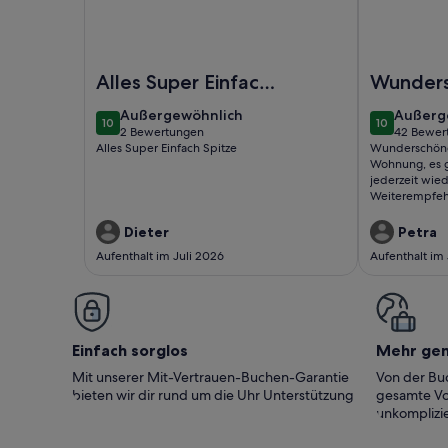
Foto von Stilvoll im Boho-Chic mit Meerblick vom
Foto von So
Alles Super Einfach
Wunder
Spitze
Anlage,
außergewöhnlich
außerg
Außergewöhnlich
Außerg
10
10
wunder
10 von 10
10 von 10
2 Bewertungen
42 Bewer
(2
(42
Alles Super Einfach Spitze
Wunderschöne
Wohnung
bewertungen)
bewert
Wohnung, es g
nichts z
jederzeit wie
Weiterempfehl
bemänge
jederzei
Dieter
Petra
und 11..
Aufenthalt im Juli 2026
Aufenthalt im
Einfach sorglos
Mehr ge
Mit unserer Mit-Vertrauen-Buchen-Garantie
Von der Buc
bieten wir dir rund um die Uhr Unterstützung
gesamte Vo
unkomplizie