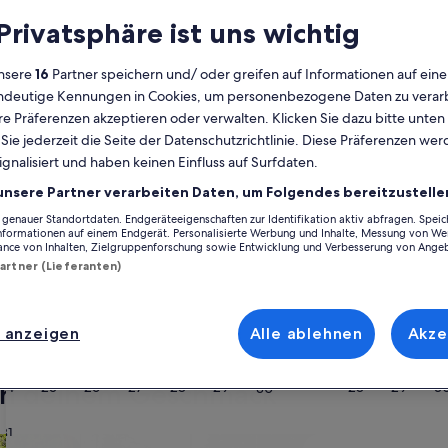
 Privatsphäre ist uns wichtig
Kalender
Derzeit
nsere
16
Partner speichern und/ oder greifen auf Informationen auf ein
August 2026
werden
eindeutige Kennungen in Cookies, um personenbezogene Daten zu verarb
die
e Präferenzen akzeptieren oder verwalten. Klicken Sie dazu bitte unten
Monate
Montag
Dienstag
Mittwoch
Donnerstag
Freitag
Samstag
Sonntag
Montag
Die
Mo
Di
Mi
Do
Fr
Sa
So
Mo
Di
ie jederzeit die Seite der Datenschutzrichtlinie. Diese Präferenzen we
August
ignalisiert und haben keinen Einfluss auf Surfdaten.
2026
und
unsere Partner verarbeiten Daten, um Folgendes bereitzustelle
1
1
2
2
ein
Ostholstein
Süsel
Kuhlbusch
September
enauer Standortdaten. Endgeräteeigenschaften zur Identifikation aktiv abfragen. Spei
2026
Informationen auf einem Endgerät. Personalisierte Werbung und Inhalte, Messung von We
3
4
5
6
7
8
7
8
9
ance von Inhalten, Zielgruppenforschung sowie Entwicklung und Verbesserung von Ange
9
usch, die perfekt zu dir und deinem Urlaub passen. Egal, mit wem du de
angezeigt.
Partner (Lieferanten)
inden, die du suchst, und sogar mehr. Was alles so dazugehört? Zum Be
en Bedürfnissen gerecht wird – das Angebot bei uns ist vielfältig und um
10
11
12
13
14
15
14
15
1
16
 anzeigen
Alle ablehnen
Akze
17
18
19
20
21
22
21
22
2
23
ach deinem Geschmack
24
25
26
27
28
29
28
29
3
30
31
wohnungen oder Apartments
Suche nach Ferienhütten
Suche nach Landhäu