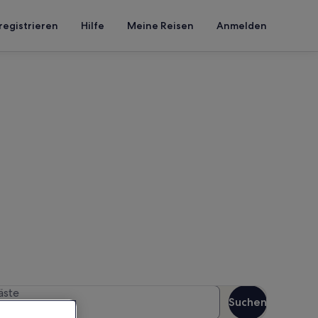
registrieren
Hilfe
Meine Reisen
Anmelden
Kuhlbusch
en Reisezeitraum an, um die
äste
Suchen
Gäste