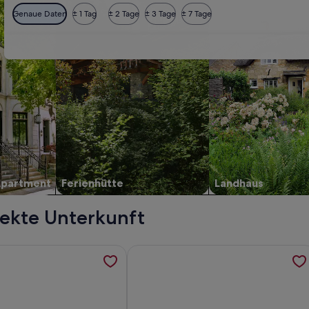
Genaue Daten
± 1 Tag
± 2 Tage
± 3 Tage
± 7 Tage
Apartment
Ferienhütte
Landhaus
fekte Unterkunft
er Strand, werden in einem neuen Tab geöffnet
ormationen zu Haus Stern, werden in einem neuen Tab geöffn
Weitere Informationen zu Traumhaft