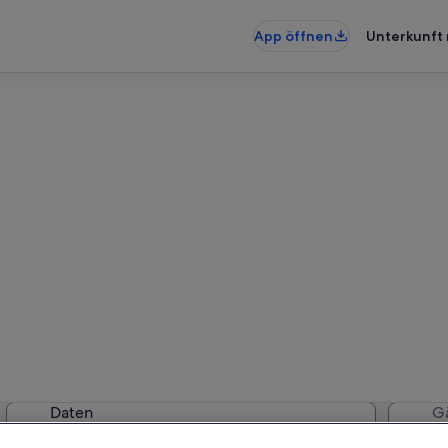
App öffnen
Unterkunft 
hnungen & Ferienhäuser in 
rkünfte gefunden. Bitte gib dein
Verfügbarkeit zu prüfen.
Daten
G
2 