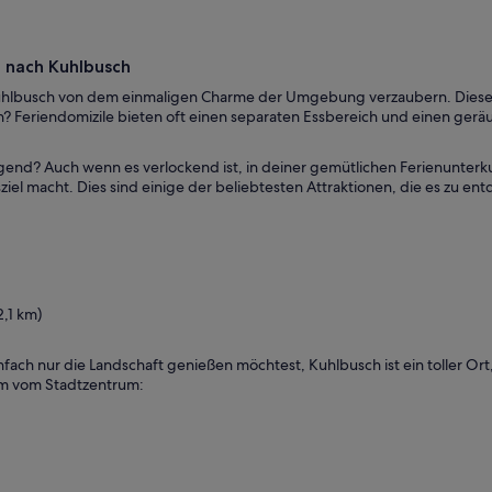
e nach Kuhlbusch
n Kuhlbusch von dem einmaligen Charme der Umgebung verzaubern. Diese 
den? Feriendomizile bieten oft einen separaten Essbereich und einen ge
end? Auch wenn es verlockend ist, in deiner gemütlichen Ferienunterku
iel macht. Dies sind einige der beliebtesten Attraktionen, die es zu ent
,1 km)
ch nur die Landschaft genießen möchtest, Kuhlbusch ist ein toller Ort, 
 km vom Stadtzentrum: