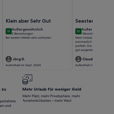
-04 in Pelzerhaken
se
Foto von Tiny House Strandkiste - Strandhaus Buchtmitte
Foto von Seesternresi
Klein aber Sehr Gut
Seesternresiden
außergewöhnlich
außergewöhnlich
Außergewöhnlich
Außergewöhnlich
10
10
10 von 10
10 von 10
2 Bewertungen
1 Bewertung
(2
(1
Bei besten Wetter sehr zufrieden.
Mein Urlaub war super. Das
bewertungen)
bewertung)
sommerlich warm. Der kurz
perfekt. Die helle Wohnung m
gut ausgestattet, einfach gen
Jörg D.
Claudia D.
Aufenthalt im Sept. 2024
Aufenthalt im Sept. 2024
e zu
Mehr Urlaub für weniger Geld
Mehr Platz, mehr Privatsphäre, mehr
Annehmlichkeiten – mehr Wert
gestattete
ten und