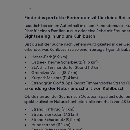
Finde das perfekte Feriendomizil für deine Reis
Lass dich bei einem Aufenthalt in einem Feriendomizil i
Platz für einen Familienurlaub oder eine Reise mit Freun
Sightseeing in und um Kuhlbusch
Bist du auf der Suche nach Sehenswürdigkeiten in der Geg
erkunde, was Kuhlbusch zu so einem einzigartigen Urlaubsz
Hansa-Park (6,9 km)
Ostsee-Therme Scharbeutz (11,5 km)
SEA LIFE Timmendorfer Strand (13 km)
Grömitzer Welle (18,7 km)
Kurpark Malente (11,4 km)
Strandgrün Golf & Spa Resort Timmendorfer Strand (12
Erkundung der Naturlandschaft von Kuhlbusch
Ob du nun auf der Suche nach Outdoor-Spaß bist oder einfa
spektakulärsten Naturschönheiten, alle innerhalb von 48
Strand Haffkrug (7,1 km)
Strand Sierksdorf (7,3 km)
Strand Scharbeutz (9,5 km)
Hundestrand (11,1 km)
Strand Pelzerhaken (11,6 km)