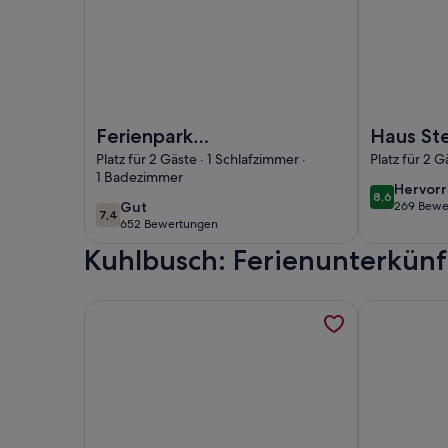
Foto von Ferienpark Weissenhäuser Strand
Foto von Ha
Ferienpark
Haus St
Weissenhäuser
Platz für 2 Gäste · 1 Schlafzimmer ·
Platz für 2 G
1 Badezimmer
Strand
hervor
Hervor
8,6
8,6 von 10
gut
Gut
269 Bewe
(269
7,4
7,4 von 10
652 Bewertungen
(652
bewert
Kuhlbusch: Ferienunterkün
bewertungen)
Weitere Informationen zu Stilvoll im Boho-Chic 
Weitere Inf