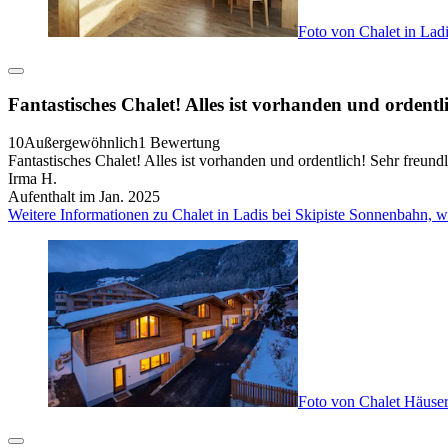
Foto von Chalet in Lad
Fantastisches Chalet! Alles ist vorhanden und ordentli
10
Außergewöhnlich
1 Bewertung
Fantastisches Chalet! Alles ist vorhanden und ordentlich! Sehr freun
Irma H.
Aufenthalt im Jan. 2025
Weitere Informationen zu Chalet in Ladis bei Skipiste Sonnenbahn, 
Foto von Chalet Häuse