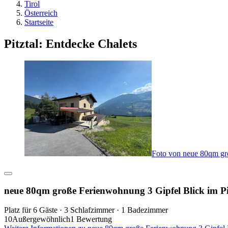
Tirol
Österreich
Startseite
Pitztal: Entdecke Chalets
Foto von neue 80qm gro
neue 80qm große Ferienwohnung 3 Gipfel Blick im Pi
Platz für 6 Gäste · 3 Schlafzimmer · 1 Badezimmer
10
Außergewöhnlich
1 Bewertung