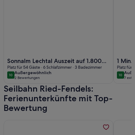
Weitere Infos zu Sonnalm Lechtal Auszeit auf 1.800m umring
Weitere I
Sonnalm Lechtal Auszeit auf 1.800m
1 Min.
umringt von der Schönheit der
Platz für 54 Gäste · 6 Schlafzimmer · 3 Badezimmer
mit Ch
Platz für
außergewöhnlich
auße
Außergewöhnlich
Auße
Lechtaler Alpen
hinte
10
10
10 von 10
10 von 1
2 Bewertungen
7 ext
(2
Seilbahn Ried-Fendels:
bewertungen)
Ferienunterkünfte mit Top-
Bewertung
Weitere Infos zu Appartment 2 - Berghof
Weitere I