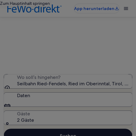
Zum Hauptinhalt springen
App herunterladen
Ferienunterkünfte nahe Seilbahn
Ried-Fendels
Wir haben 1.606 Ferienunterkünfte gefunden. Bitte gib
deinen Reisezeitraum an, um die Verfügbarkeit zu
prüfen.
Wo soll’s hingehen?
Seilbahn Ried-Fendels, Ried im Oberinntal, Tirol, Öste
Daten
Gäste
2 Gäste
Suchen