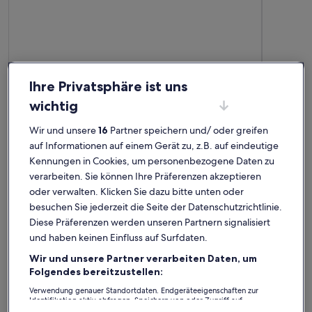
Ihre Privatsphäre ist uns
wichtig
Wir und unsere
16
Partner speichern und/ oder greifen
auf Informationen auf einem Gerät zu, z.B. auf eindeutige
Kennungen in Cookies, um personenbezogene Daten zu
Weitere Infos zu Appartment 2 - Berghof
Weitere I
Super
Wir k
verarbeiten. Sie können Ihre Präferenzen akzeptieren
außergewöhnlich
auße
Außergewöhnlich
Auße
oder verwalten. Klicken Sie dazu bitte unten oder
10
10
10 von 10
10 von 1
12 Bewertungen
4 Bew
(12
(4
besuchen Sie jederzeit die Seite der Datenschutzrichtlinie.
Schöne Wohnung und sehr nette Vermieterin. Wir haben uns
Unsere Aus
bewertungen)
bewe
sehr wohl gefüllt. Das Haus liegt sehr ruhig und unweit von
Die Lage i
Diese Präferenzen werden unseren Partnern signalisiert
den Skigebieten See und Kappl.. Wir kommen gerne wieder!
Aussicht u
und haben keinen Einfluss auf Surfdaten.
makellos s
beeindruck
Wir und unsere Partner verarbeiten Daten, um
Betreuung 
beatrice h.
Mari
Folgendes bereitzustellen:
kommen se
Aufenthalt im Feb. 2025
Aufenthalt
Verwendung genauer Standortdaten. Endgeräteeigenschaften zur
Identifikation aktiv abfragen. Speichern von oder Zugriff auf
Informationen auf einem Endgerät. Personalisierte Werbung und