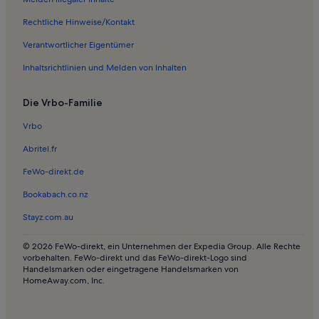
Ferienwohnungen in Waldbahn
Rechtliche Hinweise/Kontakt
Ferienwohnungen in Fiss
Verantwortlicher Eigentümer
Ferienwohnungen in Königsleithebahn
Inhaltsrichtlinien und Melden von Inhalten
Ferienwohnungen in Fendels
Die Vrbo-Familie
Chalets in Serfaus-Fiss-Ladis
Ferienunterkünfte für Familien nahe Serfaus-Fiss-Ladis
Vrbo
Hotels in Serfaus-Fiss-Ladis
Abritel.fr
Häuser in Serfaus-Fiss-Ladis
FeWo-direkt.de
Hütten in Serfaus-Fiss-Ladis
Bookabach.co.nz
Haustierfreundliche Ferienunterkünfte nahe Serfaus-Fiss-Ladis
Stayz.com.au
Lodges in Serfaus-Fiss-Ladis
© 2026 FeWo-direkt, ein Unternehmen der Expedia Group. Alle Rechte
Ferienunterkünfte mit Pool nahe Serfaus-Fiss-Ladis
vorbehalten. FeWo-direkt und das FeWo-direkt-Logo sind
Handelsmarken oder eingetragene Handelsmarken von
Ferienunterkünfte mit direktem Pistenzugang nahe Serfaus-Fiss-
HomeAway.com, Inc.
Ladis
Ferienwohnungen und Apartments in Serfaus-Fiss-Ladis