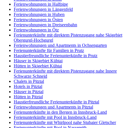
Ferienwohnungen in Halfpipe
Ferienwohnungen in Längenfeld
Ferienwohnungen in Huben
Ferienwohnungen in Östen
Ferienwohnungen in Dreiseenbahn
Ferienwohnungen in Ötz
Ferienunterkünfte mit direktem Pistenzugang nahe Skigebiet
Obergurgl-Hochgurgl
Ferienwohnungen und Apartments in Ochsengarten
Ferienunterkünfte für Familien in Prutz
Haustierfreundliche Ferienunterkünfte in Prutz
Häuser in Skigebiet Kühtai
Hütten in Skigebiet Kühtai
Ferienunterkünfte mit direktem Pistenzugang nahe Innere
Schwarze Schneid
Chalets in Pitztal
Hotels in Pitztal
Häuser in Pitztal
Hütten in Pitztal
Haustierfreundliche Ferienunterkünfte in Pitztal
Ferienwohnungen und Apartments in Pitztal
Ferienunterkünfte in den Bergen in Innsbruck-Land
Ferienunterkünfte mit Pool in Innsbruck-Land
Ferienunterkünfte mit Whirlpool nahe Stubaier Gletscher
Ferienunterkünfte mit Pool in Nassereith