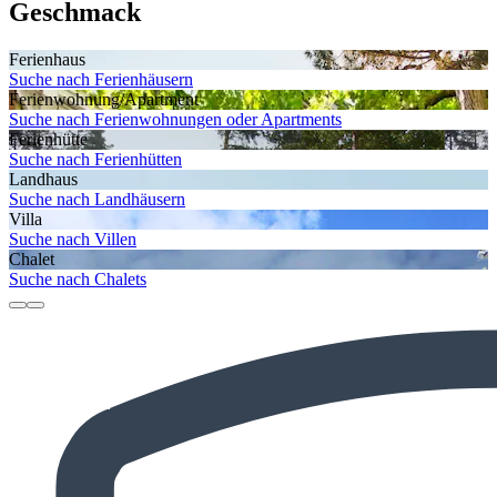
Geschmack
Ferienhaus
Suche nach Ferienhäusern
Ferienwohnung/Apartment
Suche nach Ferienwohnungen oder Apartments
Ferienhütte
Suche nach Ferienhütten
Landhaus
Suche nach Landhäusern
Villa
Suche nach Villen
Chalet
Suche nach Chalets