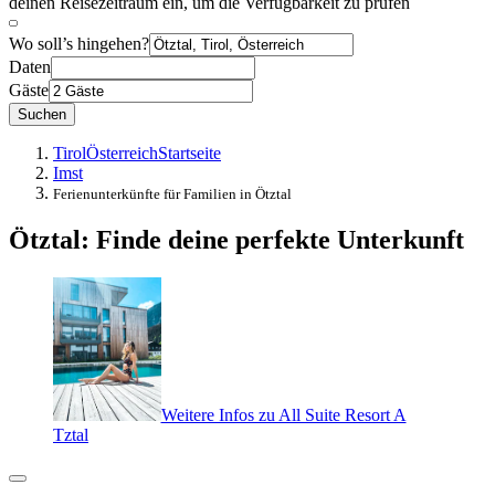
deinen Reisezeitraum ein, um die Verfügbarkeit zu prüfen
Wo soll’s hingehen?
Daten
Gäste
Suchen
Tirol
Österreich
Startseite
Imst
Ferienunterkünfte für Familien in Ötztal
Ötztal: Finde deine perfekte Unterkunft
Weitere Infos zu All Suite Resort A
Tztal