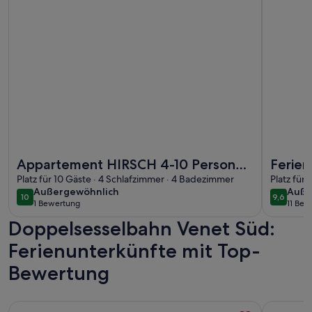
Weitere Infos zu Appartement HIRSCH 4-10 Personen - Mo
Weitere I
Appartement HIRSCH 4-10 Personen
Ferie
- Moose Lodge
Platz für 10 Gäste · 4 Schlafzimmer · 4 Badezimmer
Platz für
außergewöhnlich
auße
Außergewöhnlich
Auße
10
9,6
10 von 10
9,6 von 
1 Bewertung
11 Be
(1
(11
Doppelsesselbahn Venet Süd:
bewertung)
bewe
Ferienunterkünfte mit Top-
Bewertung
Weitere Infos zu Appartment 2 - Berghof
Weitere I