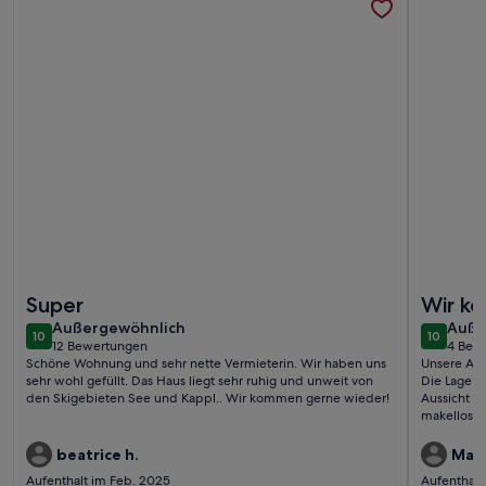
Weitere Infos zu Appartment 2 - Berghof
Weitere I
Super
Wir k
außergewöhnlich
auße
Außergewöhnlich
Auße
10
10
10 von 10
10 von 1
12 Bewertungen
4 Bew
(12
(4
Schöne Wohnung und sehr nette Vermieterin. Wir haben uns
Unsere Aus
bewertungen)
bewe
sehr wohl gefüllt. Das Haus liegt sehr ruhig und unweit von
Die Lage i
den Skigebieten See und Kappl.. Wir kommen gerne wieder!
Aussicht u
makellos s
beeindruck
Betreuung 
beatrice h.
Mari
kommen se
Aufenthalt im Feb. 2025
Aufenthalt