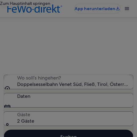
Zum Hauptinhalt springen
App herunterladen
Ferienunterkünfte nahe
Doppelsesselbahn Venet Süd
Wir haben 1.509 Ferienunterkünfte gefunden. Bitte gib
deinen Reisezeitraum an, um die Verfügbarkeit zu
prüfen.
Wo soll’s hingehen?
Doppelsesselbahn Venet Süd, Fließ, Tirol, Österreich
Daten
Gäste
2 Gäste
Suchen