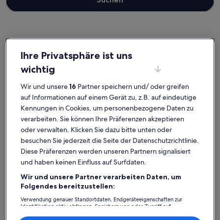
Fließ
Ferienunterkünfte nahe Doppelsesselbahn Venet Süd
Ihre Privatsphäre ist uns
wichtig
Wenn dir für deine Auszeit eine Bleibe nahe Doppelsesselbahn
Venet Süd vorschwebt, stöbere durch unsere Ferienunterkünfte
Wir und unsere
16
Partner speichern und/ oder greifen
und finde einen Ort zum Wohlfühlen. Egal, mit wem du deinen
auf Informationen auf einem Gerät zu, z.B. auf eindeutige
Aufenthalt in einer Ferienunterkunft buchst, ob mit Freunden,
Kennungen in Cookies, um personenbezogene Daten zu
Familie oder einfach nur deinem treuen Vierbeiner, du wirst die
Ausstattung finden, die du suchst, und sogar mehr. Dazu gehören
verarbeiten. Sie können Ihre Präferenzen akzeptieren
möglicherweise ein Parkplatz und ein Whirlpool. Wovon du auch
oder verwalten. Klicken Sie dazu bitte unten oder
träumst, du findest bestimmt genau die Art von Unterkunft, die all
besuchen Sie jederzeit die Seite der Datenschutzrichtlinie.
deine Bedürfnisse erfüllt – dir steht ein vielfältiges Angebot mit
Diese Präferenzen werden unseren Partnern signalisiert
allerlei Optionen zur Verfügung, einschließlich barrierearmer oder
Nichtraucheroptionen.
und haben keinen Einfluss auf Surfdaten.
Wir und unsere Partner verarbeiten Daten, um
Folgendes bereitzustellen:
Finde Unterkünfte ganz nach deinem
Verwendung genauer Standortdaten. Endgeräteeigenschaften zur
Identifikation aktiv abfragen. Speichern von oder Zugriff auf
Geschmack
Informationen auf einem Endgerät. Personalisierte Werbung und
Inhalte, Messung von Werbeleistung und der Performance von Inhalten,