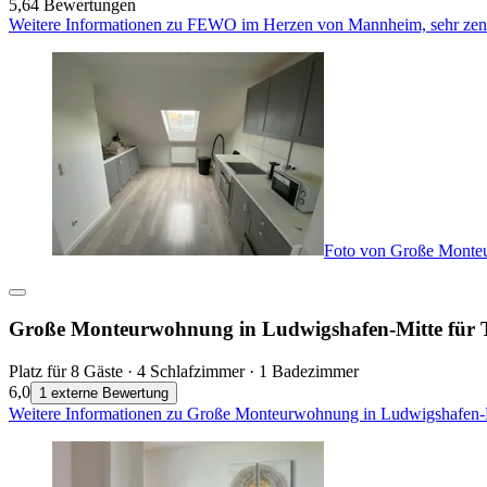
5,6
4 Bewertungen
Weitere Informationen zu FEWO im Herzen von Mannheim, sehr zentr
Foto von Große Monteu
Große Monteurwohnung in Ludwigshafen-Mitte für T
Platz für 8 Gäste · 4 Schlafzimmer · 1 Badezimmer
6,0
1 externe Bewertung
Weitere Informationen zu Große Monteurwohnung in Ludwigshafen-Mi