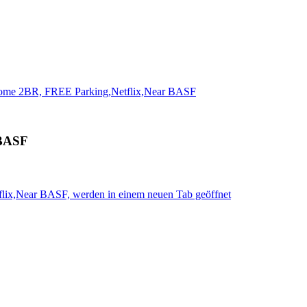
ome 2BR, FREE Parking,Netflix,Near BASF
 BASF
lix,Near BASF, werden in einem neuen Tab geöffnet