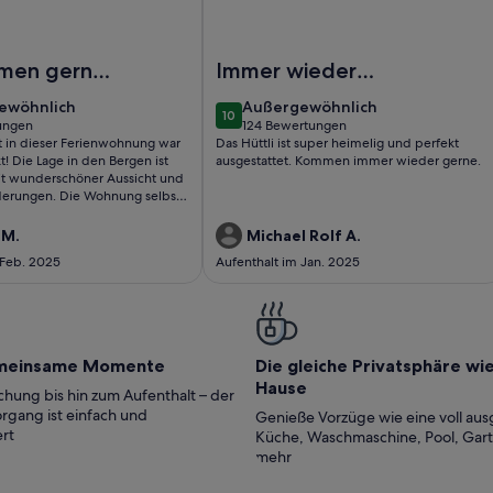
rienwohnung/App. für 3 Gäste mit 42m² in Nauders (165495)
Foto von Wunderschöne Holzhütte m
men gerne
Immer wieder
gerne da
ewöhnlich
außergewöhnlich
ewöhnlich
Außergewöhnlich
10
10 von 10
ungen
124 Bewertungen
(124
t in dieser Ferienwohnung war
Das Hüttli ist super heimelig und perfekt
ungen)
bewertungen)
t! Die Lage in den Bergen ist
ausgestattet. Kommen immer wieder gerne.
it wunderschöner Aussicht und
derungen. Die Wohnung selbst
sauber und liebevoll
 Besonders beeindruckt hat uns
 M.
Michael Rolf A.
 und professionelle Betreuung
 Feb. 2025
Aufenthalt im Jan. 2025
haben uns rundum wohlgefühlt
ehr gerne wieder!
meinsame Momente
Die gleiche Privatsphäre wi
Hause
hung bis hin zum Aufenthalt – der
rgang ist einfach und
Genieße Vorzüge wie eine voll aus
rt
Küche, Waschmaschine, Pool, Gar
mehr