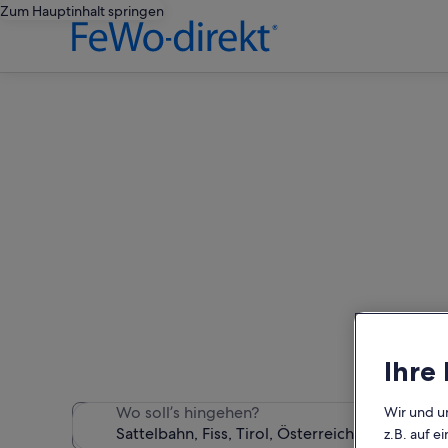
Zum Hauptinhalt springen
Fe
Wir haben 1.548 Ferienunte
Ihre
Wo soll’s hingehen?
Wir und u
z.B. auf 