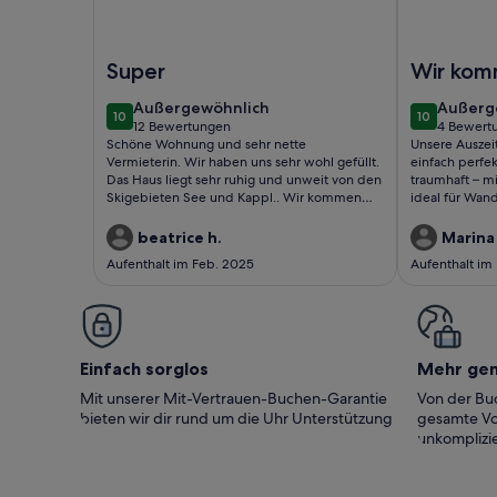
Foto von Appartment 2 - Berghof
Foto von Fe
Super
Wir kom
wieder
außergewöhnlich
außerg
Außergewöhnlich
Außerg
10
10
10 von 10
10 von 10
12 Bewertungen
4 Bewert
(12
(4
Schöne Wohnung und sehr nette
Unsere Auszei
bewertungen)
bewert
Vermieterin. Wir haben uns sehr wohl gefüllt.
einfach perfek
Das Haus liegt sehr ruhig und unweit von den
traumhaft – m
Skigebieten See und Kappl.. Wir kommen
ideal für Wan
gerne wieder!
war makellos 
eingerichtet.
beatrice h.
Marina
die herzliche
Aufenthalt im Feb. 2025
Aufenthalt im
vor Ort. Wir 
und kommen s
Einfach sorglos
Mehr ge
Mit unserer Mit-Vertrauen-Buchen-Garantie
Von der Buc
bieten wir dir rund um die Uhr Unterstützung
gesamte Vo
unkomplizie