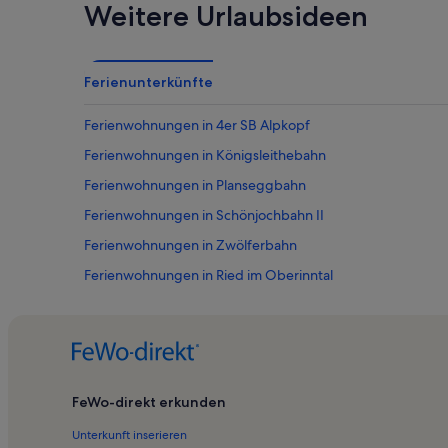
Weitere Urlaubsideen
Ferienunterkünfte
Ferienwohnungen in 4er SB Alpkopf
Ferienwohnungen in Königsleithebahn
Ferienwohnungen in Planseggbahn
Ferienwohnungen in Schönjochbahn II
Ferienwohnungen in Zwölferbahn
Ferienwohnungen in Ried im Oberinntal
Ferienwohnungen in Planseggbahn
Ferienwohnungen in Sonnenbahn Ladis-Fiss
Ferienwohnungen in Schönjochbahn I
Ferienwohnungen in Möseralmbahn
FeWo-direkt erkunden
Ferienwohnungen in Fisser Joch
Unterkunft inserieren