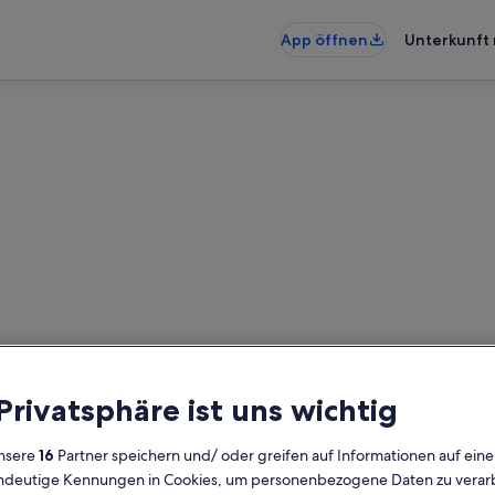
App öffnen
Unterkunft 
rienunterkünfte nahe Sattelb
rkünfte gefunden. Bitte gib dein
Verfügbarkeit zu prüfen.
 Privatsphäre ist uns wichtig
Daten
G
nsere
16
Partner speichern und/ oder greifen auf Informationen auf ein
2 
eindeutige Kennungen in Cookies, um personenbezogene Daten zu verarb