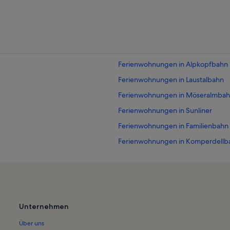
Ferienwohnungen in Alpkopfbahn
Ferienwohnungen in Laustalbahn
Ferienwohnungen in Möseralmba
Ferienwohnungen in Sunliner
Ferienwohnungen in Familienbah
Ferienwohnungen in Komperdellb
Ferienwohnungen in Königsleithe
Ferienwohnungen in Waldbahn
Ferienwohnungen in Bikepark Serfa
Ferienwohnungen in Sommer-Funpa
Unternehmen
Ferienwohnungen in Lazidbahn
Über uns