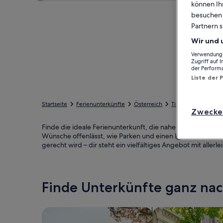
können Ihr
besuchen S
Partnern s
Wir und 
Verwendung g
Zugriff auf 
der Perform
Liste der 
Startseite
Ferienunterkünfte
Österreich
Tirol
Landeck
Zwecke
Finde die ideale Ferienunterkunft, die nahe Sattelbahn gel
Wünsche offenlässt, wie Parken und einen Fernseher. Wov
gerecht wird – dir steht ein vielfältiges Angebot mit alle
Finde Unterkünfte ganz n
Suche nach Ferienhäusern
Suche nach Ferien