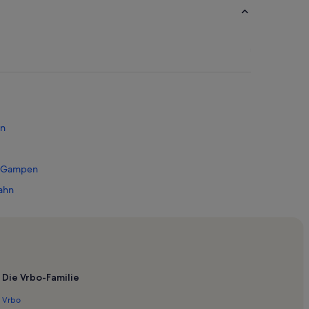
hn
n Gampen
ahn
bahn
us-Fiss-Ladis
rk Fiss
Die Vrbo-Familie
Vrbo