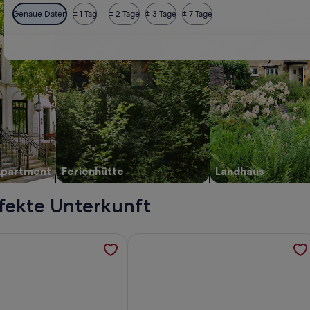
Genaue Daten
± 1 Tag
± 2 Tage
± 3 Tage
± 7 Tage
Apartment
Ferienhütte
Landhaus
rfekte Unterkunft
t auf 1.800m umringt von der Schönheit der Lechtaler Alpen,
rmationen zu 1 Min.vom Skigebiet,sehr altes Haus mit Charm,
Weitere Informationen zu Familienf