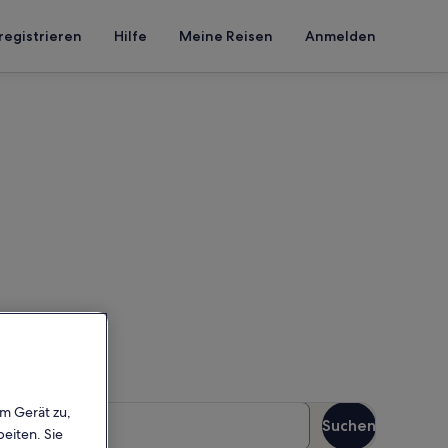
registrieren
Hilfe
Meine Reisen
Anmelden
ahn
en Reisezeitraum an, um die
äste
em Gerät zu,
Suchen
Gäste
eiten. Sie