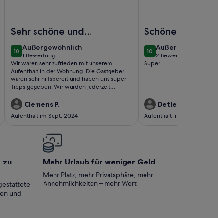
it gemütlichem Kamin, Zirbenstube und Zirbenbett
Foto von Appartement Talblick 4 - Appartements Alpelux
Foto von Ferienwohnun
Sehr schöne und
Schöner Urlaub
gemütliche
außergewöhnlich
außergewöhnlich
Außergewöhnlich
Außergewöhnlich
10
10
Wohnung
10 von 10
10 von 10
1 Bewertung
2 Bewertungen
(1
(2
Wir waren sehr zufrieden mit unserem
Super
bewertung)
bewertungen)
Aufenthalt in der Wohnung. Die Gastgeber
waren sehr hilfsbereit und haben uns super
Tipps gegeben. Wir würden jederzeit
wiederkommen.
Clemens P.
Detlef E.
Aufenthalt im Sept. 2024
Aufenthalt im Feb. 2024
e zu
Mehr Urlaub für weniger Geld
Mehr Platz, mehr Privatsphäre, mehr
Annehmlichkeiten – mehr Wert
gestattete
ten und