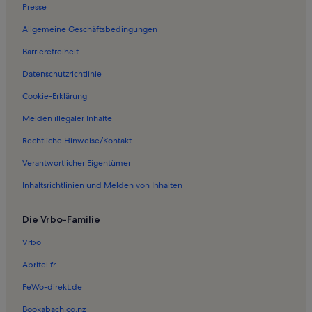
Ferienwohnungen in Altenfeld
Presse
Ferienwohnungen in Heringhausen
Allgemeine Geschäftsbedingungen
Ferienwohnungen in Gierskopp
Barrierefreiheit
Ferienwohnungen in Elpe
Datenschutzrichtlinie
Ferienwohnungen in Bestwig
Cookie-Erklärung
Ferienwohnungen in Wasserfall
Melden illegaler Inhalte
Ferienwohnungen in Baldeborn
Rechtliche Hinweise/Kontakt
Ferienwohnungen in Winterberg
Verantwortlicher Eigentümer
Häuser in Brilon-Wald
Inhaltsrichtlinien und Melden von Inhalten
Häuser in Olsberg
Ferienwohnungen und Apartments in Olsberg
Die Vrbo-Familie
Longstay in Olsberg
Vrbo
Ferienwohnungen und Apartments in Hildfeld
Abritel.fr
Häuser in Assinghausen
FeWo-direkt.de
Ferienwohnungen und Apartments in Assinghausen
Bookabach.co.nz