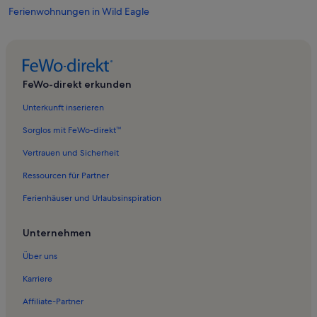
Ferienwohnungen in Wild Eagle
Ferienwohnungen in Heinrichsdorf
Ferienwohnungen in Werdern
Ferienwohnungen in Ostwig
FeWo-direkt erkunden
Ferienwohnungen in Erzbergbaumuseum und Besucherbergwerk
Unterkunft inserieren
Ramsbeck
Ferienwohnungen in Andreasberg
Sorglos mit FeWo-direkt™
Ferienwohnungen in Elleringhausen
Vertrauen und Sicherheit
Ferienwohnungen in Bruchhausen
Ressourcen für Partner
Ferienwohnungen in Velmede
Ferienhäuser und Urlaubsinspiration
Ferienwohnungen in Antfeld
Unternehmen
Ferienwohnungen in Wiemeringhausen
Über uns
Ferienwohnungen in Wulmeringhausen
Ferienwohnungen in Ramsbeck
Karriere
Ferienwohnungen in Siedlinghausen
Affiliate-Partner