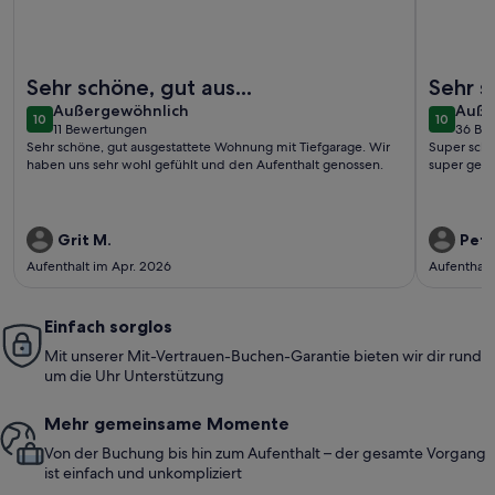
Weitere Infos zu Komfort-Fewo Penthaus-Blick*** - hier sin
Weitere I
Sehr schöne, gut aus...
Sehr 
außergewöhnlich
auße
Außergewöhnlich
Auße
10
10
10 von 10
10 von 1
11 Bewertungen
36 Be
(11
(36
Sehr schöne, gut ausgestattete Wohnung mit Tiefgarage. Wir
Super schö
bewertungen)
bewe
haben uns sehr wohl gefühlt und den Aufenthalt genossen.
Grit M.
Petr
Aufenthalt im Apr. 2026
Aufenthalt
Einfach sorglos
Mit unserer Mit-Vertrauen-Buchen-Garantie bieten wir dir rund
um die Uhr Unterstützung
Mehr gemeinsame Momente
Von der Buchung bis hin zum Aufenthalt – der gesamte Vorgang
ist einfach und unkompliziert