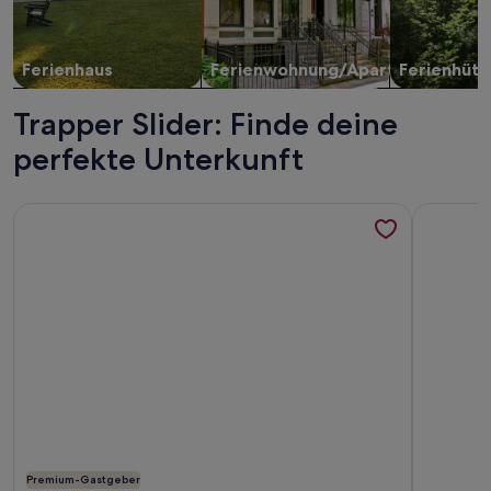
Ferienhaus
Ferienwohnung/Apartment
Ferienhütt
Trapper Slider: Finde deine
perfekte Unterkunft
Weitere Infos zu Luftkurort Eslohe Ferienhaus Zentrum 30
Weitere I
Premium-Gastgeber