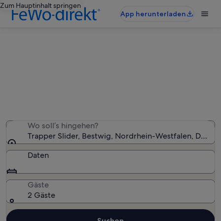
Zum Hauptinhalt springen
App herunterladen
Ferienunterkünfte nahe Trapper
Slider
Wir haben 2.700 Ferienunterkünfte gefunden. Bitte gib
deinen Reisezeitraum an, um die Verfügbarkeit zu
prüfen.
Wo soll’s hingehen?
Trapper Slider, Bestwig, Nordrhein-Westfalen, Deuts
Daten
Gäste
2 Gäste
Suchen