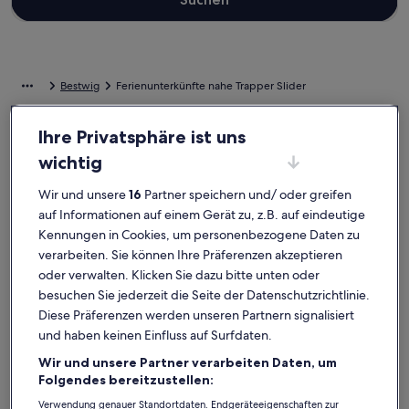
Bestwig
Ferienunterkünfte nahe Trapper Slider
Ihre Privatsphäre ist uns
Wähle die passende private Ferienunterkunft nahe Trapper Slider.
Ferienunterkünfte bieten dir und deinen Freunden, deiner Familie
wichtig
oder auch deinen Haustieren alles, worauf es ankommt, wie WLAN
und einen Whirlpool. Was auch immer du dir vorstellst, du findest
Wir und unsere
16
Partner speichern und/ oder greifen
bestimmt die Unterkunft, die allen gefällt und allen Bedürfnissen
auf Informationen auf einem Gerät zu, z.B. auf eindeutige
gerecht wird – das Angebot bei uns ist vielfältig und umfasst
Kennungen in Cookies, um personenbezogene Daten zu
Optionen, die geeignet für Nichtraucher sind oder über
barrierarme Ausstattung verfügen.
verarbeiten. Sie können Ihre Präferenzen akzeptieren
oder verwalten. Klicken Sie dazu bitte unten oder
besuchen Sie jederzeit die Seite der Datenschutzrichtlinie.
Ferienunterkünfte mit Wochenrabatten –
Diese Präferenzen werden unseren Partnern signalisiert
Trapper Slider
und haben keinen Einfluss auf Surfdaten.
Angebote für den Zeitraum:
13. Nov.–20. Nov.
Wir und unsere Partner verarbeiten Daten, um
Folgendes bereitzustellen:
Bildergalerie
Ferienwohnung Villa Annabelle
Bilderga
Nature Hou
Außergewöhnlich
Außerg
10
(8 Bewertungen)
10
Verwendung genauer Standortdaten. Endgeräteeigenschaften zur
10 von 10, Außergewöhnlich, (8 Bewertungen)
10 von 10,