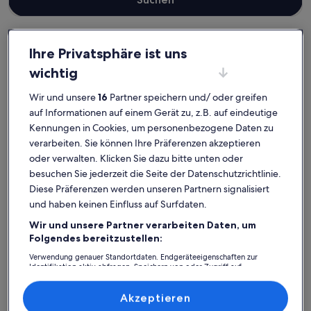
Ihre Privatsphäre ist uns
Hochsauerlandkreis
wichtig
Haustierfreundliche Ferienunterkünfte in Brilon
Brilon: Entdecke
Wir und unsere
16
Partner speichern und/ oder greifen
auf Informationen auf einem Gerät zu, z.B. auf eindeutige
haustierfreundliche
Kennungen in Cookies, um personenbezogene Daten zu
Ferienunterkünfte
verarbeiten. Sie können Ihre Präferenzen akzeptieren
oder verwalten. Klicken Sie dazu bitte unten oder
besuchen Sie jederzeit die Seite der Datenschutzrichtlinie.
Weitere Infos zu 14 Persons Feriënhaus mit Bar, Sauna und Poo
Weitere I
Diese Präferenzen werden unseren Partnern signalisiert
und haben keinen Einfluss auf Surfdaten.
Wir und unsere Partner verarbeiten Daten, um
Folgendes bereitzustellen:
Verwendung genauer Standortdaten. Endgeräteeigenschaften zur
Identifikation aktiv abfragen. Speichern von oder Zugriff auf
Informationen auf einem Endgerät. Personalisierte Werbung und
Inhalte, Messung von Werbeleistung und der Performance von Inhalten,
Zielgruppenforschung sowie Entwicklung und Verbesserung von
Akzeptieren
Angeboten.