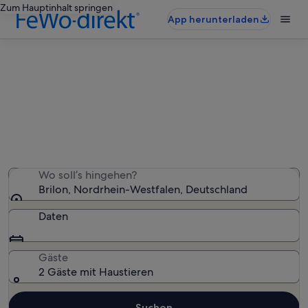
Zum Hauptinhalt springen
App herunterladen
Brilon: haustierfreundliche
Ferienunterkünfte
Wir haben 969 haustierfreundliche Ferienunterkünfte
gefunden – gib deinen Reisezeitraum ein, um die
Verfügbarkeit zu prüfen
Wo soll’s hingehen?
Brilon, Nordrhein-Westfalen, Deutschland
Daten
Gäste
2 Gäste mit Haustieren
Suchen