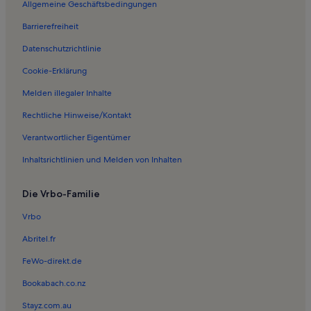
Ferienwohnungen in Assinghausen
Allgemeine Geschäftsbedingungen
Ferienwohnungen in Harth
Barrierefreiheit
Ferienwohnungen in Antfeld
Datenschutzrichtlinie
Ferienunterkünfte nahe Bigge Station
Cookie-Erklärung
Ferienwohnungen in Padberg
Melden illegaler Inhalte
Ferienwohnungen in Barkhausen
Rechtliche Hinweise/Kontakt
Ferienwohnungen in Alme
Verantwortlicher Eigentümer
Ferienwohnungen in Wasserfall
Inhaltsrichtlinien und Melden von Inhalten
Ferienwohnungen in Trapper Slider
Ferienwohnungen in Wild Eagle
Die Vrbo-Familie
Ferienwohnungen in Weiberg
Vrbo
Ferienwohnungen in Bleiwäsche
Abritel.fr
Ferienwohnungen in Madfeld
FeWo-direkt.de
Ferienwohnungen in Bestwig
Bookabach.co.nz
Ferienwohnungen in Bruchhauser Steine
Stayz.com.au