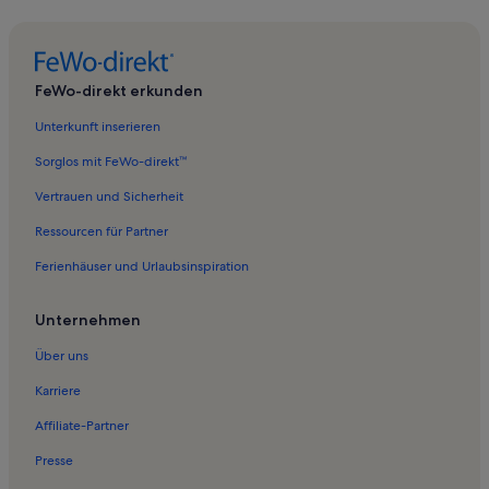
Ferienwohnungen in Bruchhausen
Ferienwohnungen in Erzbergbaumuseum und
Besucherbergwerk Ramsbeck
FeWo-direkt erkunden
Ferienwohnungen in Petersborn
Unterkunft inserieren
Ferienwohnungen in Niedersfeld
Ferienwohnungen in Hoppecke
Sorglos mit FeWo-direkt™
Ferienwohnungen in Lörmecke-Turm
Vertrauen und Sicherheit
Ferienwohnungen in Elleringhausen
Ressourcen für Partner
Ferienwohnungen in Winterberg
Ferienhäuser und Urlaubsinspiration
Ferienwohnungen in Leiberg
Unternehmen
Ferienwohnungen in Städtisches Krankenhaus Maria-Hilf
Über uns
Ferienwohnungen in Pulvermühle
Ferienwohnungen in Bontkirchen
Karriere
Ferienwohnungen in Ostwig
Affiliate-Partner
Ferienwohnungen in Hegensdorf
Presse