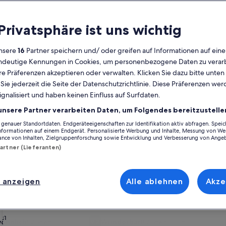
Kalender
 Privatsphäre ist uns wichtig
Derzeit
August 2026
werden
nsere
16
Partner speichern und/ oder greifen auf Informationen auf ein
die
eindeutige Kennungen in Cookies, um personenbezogene Daten zu verarb
Monate
Montag
Dienstag
Mittwoch
Donnerstag
Freitag
Samstag
Sonntag
Montag
Die
Mo
Di
Mi
Do
Fr
Sa
So
Mo
Di
e Präferenzen akzeptieren oder verwalten. Klicken Sie dazu bitte unten
August
ie jederzeit die Seite der Datenschutzrichtlinie. Diese Präferenzen we
2026
ignalisiert und haben keinen Einfluss auf Surfdaten.
und
1
1
2
2
alen
Regierungsbezirk Arnsberg
Hochsauerlandkreis
Bestwig
Ferienunt
September
unsere Partner verarbeiten Daten, um Folgendes bereitzustelle
2026
enauer Standortdaten. Endgeräteeigenschaften zur Identifikation aktiv abfragen. Spei
3
4
5
6
7
8
7
8
9
9
Eagle, die perfekt für deinen Aufenthalt sind. Egal, ob du deinen Urlau
angezeigt.
Informationen auf einem Endgerät. Personalisierte Werbung und Inhalte, Messung von We
 keine Wünsche offenlassen. Dazu gehören zum Beispiel Parken und Klimaa
ance von Inhalten, Zielgruppenforschung sowie Entwicklung und Verbesserung von Ange
fnissen gerecht wird – das Angebot bei uns ist vielfältig und umfasst b
Partner (Lieferanten)
10
11
12
13
14
15
14
15
1
16
17
18
19
20
21
22
21
22
2
23
enrabatten – Wild Eagle
 anzeigen
Alle ablehnen
Akze
24
25
26
27
28
29
28
29
3
30
rie
. Great for the family
Bildergalerie
Gemütliches Blockhaus auf schönem
31
öhnlich
Wunderbar
(12 Bewertungen)
9,2
(82 Bewertungen)
ßergewöhnlich, (12 Bewertungen)
9,2 von 10, Wunderbar, (82 Bewertungen)