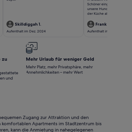
bewertung)
bewertungen)
Schöner eingezäunter Garte
unsere Hunde wohl fühlten, 
der Küche alles was man br
Blick vom Balkon auf den S
Betten und schön eingericht
Skilldiggah 1.
Frank G.
Lage zum See ist perfekt. 
Aufenthalt im Dez. 2024
Aufenthalt im Sept. 2024
Kurzurlaub in vollen Zügen
e zu
Mehr Urlaub für weniger Geld
Mehr Platz, mehr Privatsphäre, mehr
Annehmlichkeiten – mehr Wert
gestattete
ten und
n bequemen Zugang zur Attraktion und den
n komfortablen Apartments im Stadtzentrum bis
fahren, kann die Anmietung in nahegelegenen