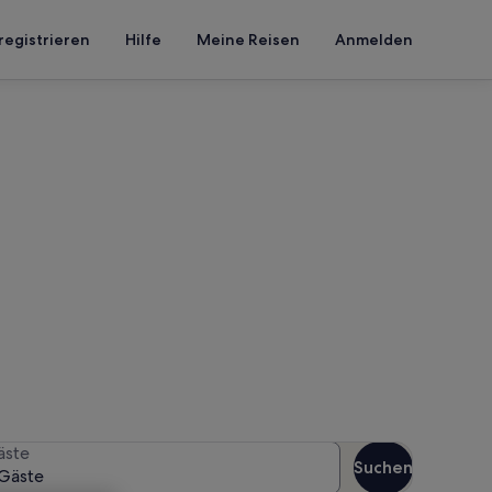
registrieren
Hilfe
Meine Reisen
Anmelden
gle
en Reisezeitraum an, um die
äste
Suchen
Gäste