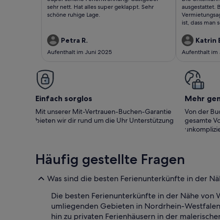
bewertungen)
bewert
sehr nett. Hat alles super geklappt. Sehr
ausgestattet. B
schöne ruhige Lage.
Vermietungsage
ist, dass man 
hauseigenen L
Petra R.
Katrin 
Aufenthalt im Juni 2025
Aufenthalt im
Einfach sorglos
Mehr ge
Mit unserer Mit-Vertrauen-Buchen-Garantie
Von der Buc
bieten wir dir rund um die Uhr Unterstützung
gesamte Vo
unkomplizie
Häufig gestellte Fragen
Was sind die besten Ferienunterkünfte in der N
Die besten Ferienunterkünfte in der Nähe von 
umliegenden Gebieten in Nordrhein-Westfalen.
hin zu privaten Ferienhäusern in der malerisch