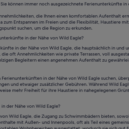
 Sie können immer noch ausgezeichnete Ferienunterkünfte in 
nnehmlichkeiten, die Ihnen einen komfortablen Aufenthalt erm
a zum Entspannen im Freien und die Flexibilität, Haustiere mit
gspunkt suchen, um die Region zu erkunden.
unterkünfte in der Nähe von Wild Eagle?
rkünfte in der Nähe von Wild Eagle, die hauptsächlich in und 
 die oft Annehmlichkeiten wie private Terrassen, voll ausge
lzigen Begleitern einen angenehmen Aufenthalt zu gewährleist
 Ferienunterkünften in der Nähe von Wild Eagle suchen, über
ngen und etwaiger zusätzlicher Gebühren. Während Wild Eagle
rweise mehr Freiheit für ihre Haustiere in nahegelegenen Gr
 in der Nähe von Wild Eagle?
von Wild Eagle, die Zugang zu Schwimmbädern bieten, sowoh
halte mit Außen- und Innenpools, oft als Teil eines gemein
tablen Wohnbereichen ausgestattet, wodurch sie sich gut fü