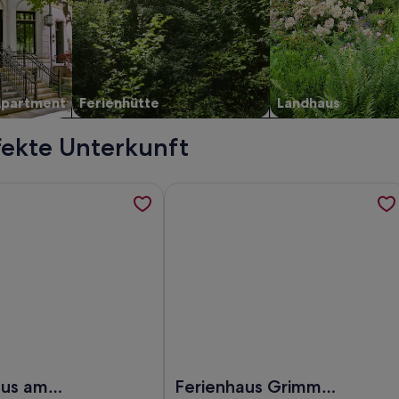
Apartment
Ferienhütte
Landhaus
fekte Unterkunft
enhaus Zentrum 300 qm Wohnfläche 18 Personen , werden in e
ormationen zu Ferienhaus am Sorpesee mit Panoramablick auf
Weitere Informationen zu Ferienhaus
300 qm Wohnfläche 18 Personen
rienhaus am Sorpesee mit Panoramablick auf den See
Foto von Ferienhaus Grimme | 350 m² 
aus am
Ferienhaus Grimme