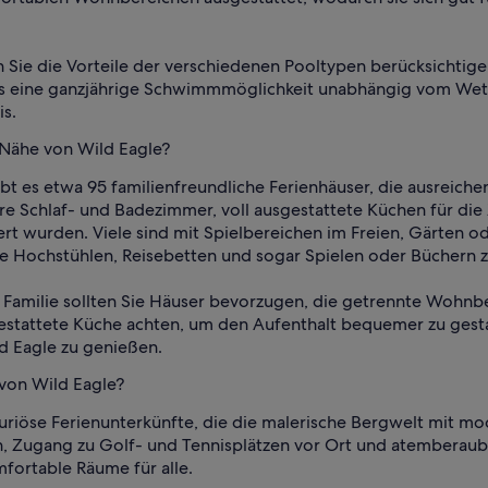
en Sie die Vorteile der verschiedenen Pooltypen berücksichti
ls eine ganzjährige Schwimmmöglichkeit unabhängig vom Wette
s.
 Nähe von Wild Eagle?
bt es etwa 95 familienfreundliche Ferienhäuser, die ausreich
re Schlaf- und Badezimmer, voll ausgestattete Küchen für di
ert wurden. Viele sind mit Spielbereichen im Freien, Gärten o
e Hochstühlen, Reisebetten und sogar Spielen oder Büchern z
e Familie sollten Sie Häuser bevorzugen, die getrennte Wohnb
estattete Küche achten, um den Aufenthalt bequemer zu gesta
d Eagle zu genießen.
 von Wild Eagle?
xuriöse Ferienunterkünfte, die die malerische Bergwelt mit 
, Zugang zu Golf- und Tennisplätzen vor Ort und atemberaube
fortable Räume für alle.