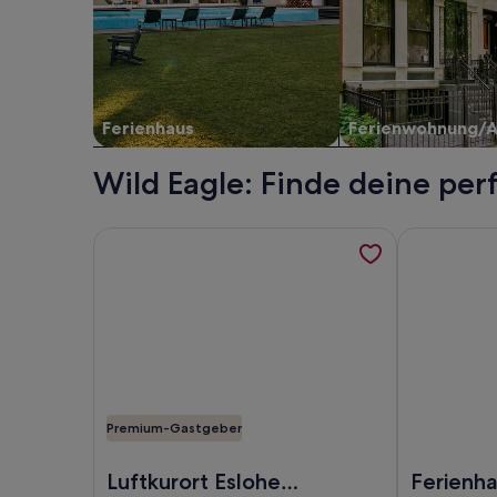
Ferienhaus
Ferienwohnung/
Wild Eagle: Finde deine per
Weitere Informationen zu Luftkurort Eslohe Feri
Weitere Inf
Premium-Gastgeber
Foto von Luftkurort Eslohe Ferienhaus Zentrum 
Foto von Fe
Luftkurort Eslohe
Ferienh