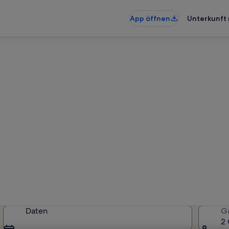
App öffnen
Unterkunft 
rienunterkünfte nahe Wild Ea
rkünfte gefunden. Bitte gib dein
Verfügbarkeit zu prüfen.
Daten
G
2 