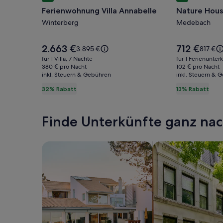
für
für
Ferienwohnung Villa Annabelle
Nature House
Ferienwohnung
Nature
Villa
Winterberg
House.
Medebach
Annabelle
Great
for
Der
Der
2.663 €
712 €
Der
Der
3.895 €
817 €
Preis
Preis
the
alte
alte
für 1 Villa, 7 Nächte
für 1 Ferienunter
beträgt
beträgt
Preis
Preis
380 € pro Nacht
102 € pro Nacht
family
2.663 €.
712 €.
inkl. Steuern & Gebühren
war
inkl. Steuern & 
war
3.895 €,
817 €,
32% Rabatt
13% Rabatt
siehe
siehe
weitere
weitere
Informationen
Informa
Finde Unterkünfte ganz n
zum
zum
Standardpreis.
Standar
Suche nach Ferienhäusern
Suche nach Ferien