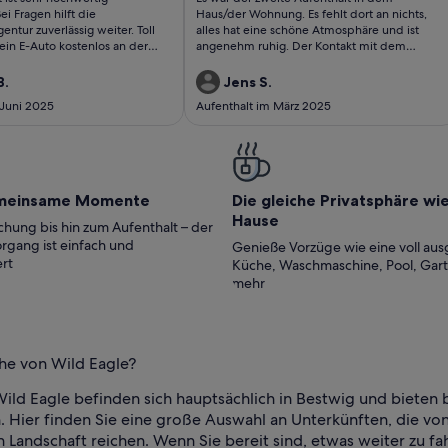
ungen)
bewertungen)
ei Fragen hilft die
Haus/der Wohnung. Es fehlt dort an nichts,
ntur zuverlässig weiter. Toll
alles hat eine schöne Atmosphäre und ist
sein E-Auto kostenlos an der
angenehm ruhig. Der Kontakt mit dem
adestation laden kann.
Vermieter ist außerordentlich zuvorkommend
und sympathisch. Wir sehen uns bald wieder.
B.
Jens S.
 Juni 2025
Aufenthalt im März 2025
meinsame Momente
Die gleiche Privatsphäre wi
Hause
hung bis hin zum Aufenthalt – der
rgang ist einfach und
Genieße Vorzüge wie eine voll aus
rt
Küche, Waschmaschine, Pool, Gar
mehr
ähe von Wild Eagle?
Wild Eagle befinden sich hauptsächlich in Bestwig und biete
 Hier finden Sie eine große Auswahl an Unterkünften, die vo
en Landschaft reichen. Wenn Sie bereit sind, etwas weiter zu 