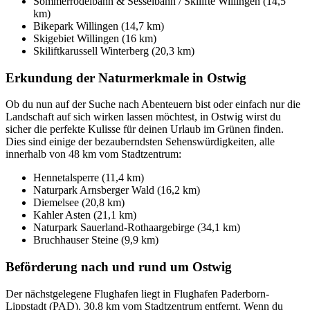
Sommerrodelbahn & Sesselbahn / Skilifte Willingen (14,5
km)
Bikepark Willingen (14,7 km)
Skigebiet Willingen (16 km)
Skiliftkarussell Winterberg (20,3 km)
Erkundung der Naturmerkmale in Ostwig
Ob du nun auf der Suche nach Abenteuern bist oder einfach nur die
Landschaft auf sich wirken lassen möchtest, in Ostwig wirst du
sicher die perfekte Kulisse für deinen Urlaub im Grünen finden.
Dies sind einige der bezauberndsten Sehenswürdigkeiten, alle
innerhalb von 48 km vom Stadtzentrum:
Hennetalsperre (11,4 km)
Naturpark Arnsberger Wald (16,2 km)
Diemelsee (20,8 km)
Kahler Asten (21,1 km)
Naturpark Sauerland-Rothaargebirge (34,1 km)
Bruchhauser Steine (9,9 km)
Beförderung nach und rund um Ostwig
Der nächstgelegene Flughafen liegt in Flughafen Paderborn-
Lippstadt (PAD), 30,8 km vom Stadtzentrum entfernt. Wenn du