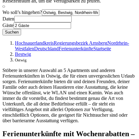
Reisezeitraum an, um die Verfügbarkeit zu prüfen.
Wo soll’s hingehen?
Daten
Gäste
Suchen
Hochsauerlandkreis
Regierungsbezirk Arnsberg
Nordrhein-
Westfalen
Deutschland
Ferienunterkünfte
Startseite
Bestwig
Ostwig
Stöbere in unserer Auswahl an 5 Apartments und anderen
Ferienunterkünften in Ostwig, die für einen unvergesslichen Urlaub
sorgen. Ferienunterkünfte bieten dir und deinen Freunden, deiner
Familie oder auch deinen Haustieren eine Ausstattung, die keine
Wünsche offenlässt, wie WLAN und einen Kamin. Was auch
immer du dir vorstellst, du findest bestimmt genau die Art von
Unterkunft, die all deine Bedürfnisse erfüllt – dir steht ein
vielfältiges Angebot mit allerlei Optionen zur Verfügung,
einschließlich Optionen, die geeignet für Nichtraucher sind oder
über barrierarme Ausstattung verfügen.
Ferienunterkünfte mit Wochenrabatten –