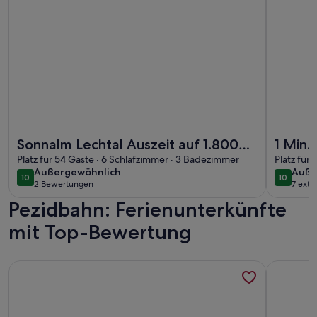
Weitere Infos zu Sonnalm Lechtal Auszeit auf 1.800m umring
Weitere I
Sonnalm Lechtal Auszeit auf 1.800m
1 Min.
umringt von der Schönheit der
Platz für 54 Gäste · 6 Schlafzimmer · 3 Badezimmer
mit Ch
Platz für
außergewöhnlich
auße
Außergewöhnlich
Auße
Lechtaler Alpen
hinte
10
10
10 von 10
10 von 1
2 Bewertungen
7 ext
(2
Pezidbahn: Ferienunterkünfte
bewertungen)
mit Top-Bewertung
Weitere Infos zu Appartment 2 - Berghof
Weitere I