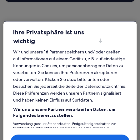
Serfaus
Ferienunterkünfte nahe Pezidbahn
Ihre Privatsphäre ist uns
wichtig
Wenn dir für deine Auszeit eine Bleibe nahe Pezidbahn vorschwebt,
Wir und unsere
16
Partner speichern und/ oder greifen
wirf einen Blick auf unsere Ferienunterkünfte und finde genau das
Passende für dich. Egal, mit wem du deine Ferienunterkunft buchst,
auf Informationen auf einem Gerät zu, z.B. auf eindeutige
ob mit deinen Kindern, Haustieren oder Freunden, du kannst dich
Kennungen in Cookies, um personenbezogene Daten zu
auf all die Annehmlichkeiten freuen, die du dir wünschst. Dazu
verarbeiten. Sie können Ihre Präferenzen akzeptieren
gehören möglicherweise ein Pool sowie eine Waschmaschine und
oder verwalten. Klicken Sie dazu bitte unten oder
ein Trockner. Wovon du auch träumst, in nur wenigen Klicks kannst
du die Unterkunft buchen, die allen zusagt und jedermanns
besuchen Sie jederzeit die Seite der Datenschutzrichtlinie.
Erwartungen gerecht wird – das Angebot bei uns ist vielfältig und
Diese Präferenzen werden unseren Partnern signalisiert
umfasst Optionen, die geeignet für Nichtraucher sind oder über
und haben keinen Einfluss auf Surfdaten.
barrierarme Ausstattung verfügen.
Wir und unsere Partner verarbeiten Daten, um
Folgendes bereitzustellen:
Verwendung genauer Standortdaten. Endgeräteeigenschaften zur
Finde Unterkünfte ganz nach deinem
Identifikation aktiv abfragen. Speichern von oder Zugriff auf
Informationen auf einem Endgerät. Personalisierte Werbung und
Geschmack
Inhalte, Messung von Werbeleistung und der Performance von Inhalten,