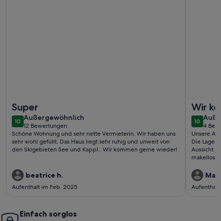
Weitere Infos zu Appartment 2 - Berghof
Weitere I
Super
Wir k
außergewöhnlich
auße
Außergewöhnlich
Auße
10
10
10 von 10
10 von 1
12 Bewertungen
4 Bew
(12
(4
Schöne Wohnung und sehr nette Vermieterin. Wir haben uns
Unsere Aus
bewertungen)
bewe
sehr wohl gefüllt. Das Haus liegt sehr ruhig und unweit von
Die Lage i
den Skigebieten See und Kappl.. Wir kommen gerne wieder!
Aussicht u
makellos s
beeindruck
Betreuung 
beatrice h.
Mari
kommen se
Aufenthalt im Feb. 2025
Aufenthalt
Einfach sorglos