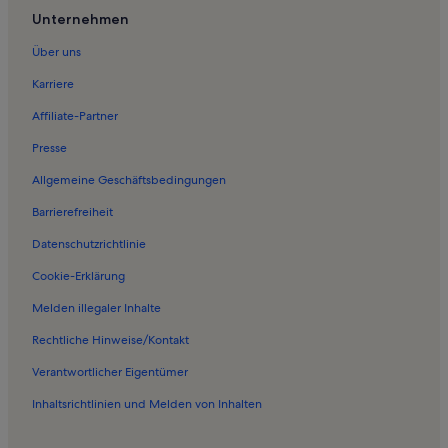
Ferienwohnungen in 6 KSB Zeinisbahn
Unternehmen
Ferienwohnungen in Planseggbahn
Über uns
Ferienwohnungen in Lawensbahn
Karriere
Ferienwohnungen in Königsleithebahn
Affiliate-Partner
Ferienwohnungen in Schlepplift Rauhkopf
Presse
Ferienwohnungen in Tösens
Allgemeine Geschäftsbedingungen
Ferienwohnungen in Zeinisbahn
Barrierefreiheit
Ferienwohnungen in Planseggbahn
Datenschutzrichtlinie
Ferienwohnungen in Laustalbahn
Ferienwohnungen in Pfunds
Cookie-Erklärung
Ferienwohnungen in Sesselbahn Rossmoos
Melden illegaler Inhalte
Ferienwohnungen in Komperdellbahn
Rechtliche Hinweise/Kontakt
Ferienwohnungen in Mini Fundus
Verantwortlicher Eigentümer
Ferienwohnungen in Obere Scheidbahn
Inhaltsrichtlinien und Melden von Inhalten
Ferienwohnungen in Rossmoosbahn