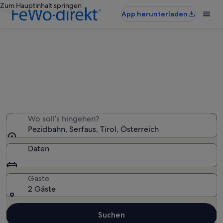
Zum Hauptinhalt springen
App herunterladen
Ferienunterkünfte nahe Pezidbahn
Wir haben 1.600 Ferienunterkünfte gefunden. Bitte gib
deinen Reisezeitraum an, um die Verfügbarkeit zu
prüfen.
Wo soll’s hingehen?
Pezidbahn, Serfaus, Tirol, Österreich
Daten
Gäste
2 Gäste
Suchen