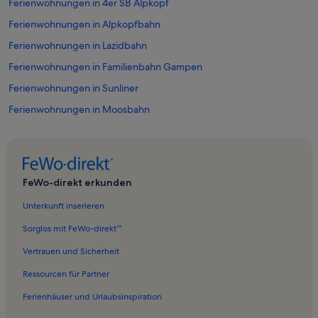
Ferienwohnungen in 4er SB Alpkopf
Ferienwohnungen in Alpkopfbahn
Ferienwohnungen in Lazidbahn
Ferienwohnungen in Familienbahn Gampen
Ferienwohnungen in Sunliner
Ferienwohnungen in Moosbahn
Ferienwohnungen in Komperdellbahn
Ferienwohnungen in Arrezjochbahn
Ferienwohnungen in Serfaus
FeWo-direkt erkunden
Ferienwohnungen in Pezidbahn
Unterkunft inserieren
Ferienwohnungen in Sommer-Funpark Fiss
Sorglos mit FeWo-direkt™
Ferienwohnungen in Moosbahn
Vertrauen und Sicherheit
Ferienwohnungen in Serfauser Sauser
Ressourcen für Partner
Ferienwohnungen in Serfaus-Fiss-Ladis
Ferienhäuser und Urlaubsinspiration
Ferienwohnungen in Königsleithebahn