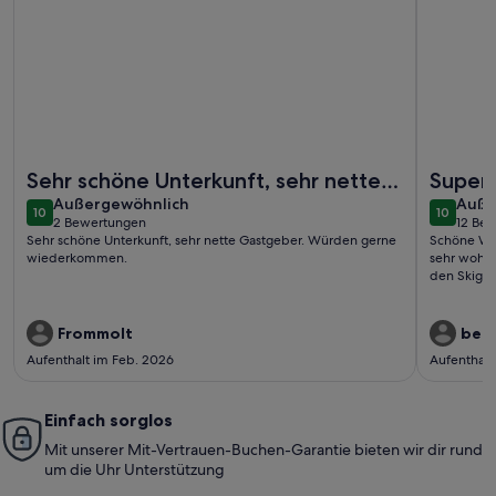
Weitere Infos zu Gemütliches Apartment Nähe Skilift in Fen
Weitere I
Sehr schöne Unterkunft, sehr nette
Super
außergewöhnlich
auße
Gastgeber. Würden gerne
Außergewöhnlich
Auße
10
10
10 von 10
10 von 1
2 Bewertungen
12 Be
wiederkommen.
(2
(12
Sehr schöne Unterkunft, sehr nette Gastgeber. Würden gerne
Schöne Woh
bewertungen)
bewe
wiederkommen.
sehr wohl g
den Skigeb
Frommolt
beat
Aufenthalt im Feb. 2026
Aufenthalt
Einfach sorglos
Mit unserer Mit-Vertrauen-Buchen-Garantie bieten wir dir rund
um die Uhr Unterstützung