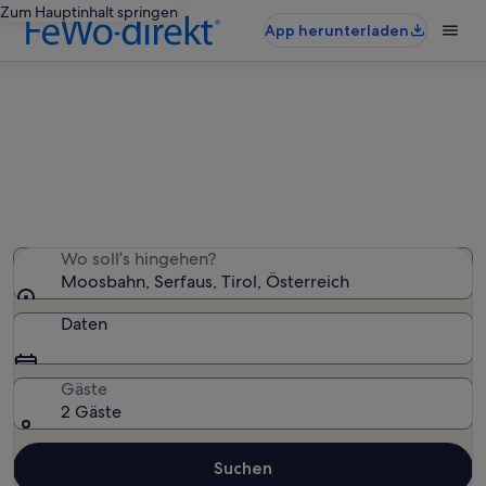
Zum Hauptinhalt springen
App herunterladen
Ferienunterkünfte nahe Moosbahn
Wir haben 1.448 Ferienunterkünfte gefunden. Bitte gib
deinen Reisezeitraum an, um die Verfügbarkeit zu
prüfen.
Wo soll’s hingehen?
Moosbahn, Serfaus, Tirol, Österreich
Daten
Gäste
2 Gäste
Suchen