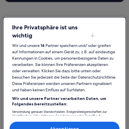
Ihre Privatsphäre ist uns
Serfaus
Ferienunterkünfte nahe Moosbahn
wichtig
Wähle die passende Ferienunterkunft, die nahe Moosbahn gelegen
Wir und unsere
16
Partner speichern und/ oder greifen
ist. Ferienunterkünfte bieten dir für deinen Aufenthalt mit deinen
auf Informationen auf einem Gerät zu, z.B. auf eindeutige
Freunden, deiner Familie oder deiner Fellnase eine Reihe toller
Kennungen in Cookies, um personenbezogene Daten zu
Annehmlichkeiten, wie Klimaanlage und WLAN. Was auch immer du
dir vorstellst, du findest bestimmt die Unterkunft, die allen gefällt
verarbeiten. Sie können Ihre Präferenzen akzeptieren
und allen Bedürfnissen gerecht wird – das Angebot bei uns ist
oder verwalten. Klicken Sie dazu bitte unten oder
vielfältig und umfasst Häuser, die über barrierarme Optionen
besuchen Sie jederzeit die Seite der Datenschutzrichtlinie.
verfügen oder geeignet für Nichtraucher sind.
Diese Präferenzen werden unseren Partnern signalisiert
und haben keinen Einfluss auf Surfdaten.
Wir und unsere Partner verarbeiten Daten, um
Finde Unterkünfte ganz nach deinem
Folgendes bereitzustellen:
Geschmack
Verwendung genauer Standortdaten. Endgeräteeigenschaften zur
Identifikation aktiv abfragen. Speichern von oder Zugriff auf
Informationen auf einem Endgerät. Personalisierte Werbung und
Suche nach Ferienhäusern
Suche nach Ferienwohnungen oder 
Suche nach 
Inhalte, Messung von Werbeleistung und der Performance von Inhalten,
Zielgruppenforschung sowie Entwicklung und Verbesserung von
Akzeptieren