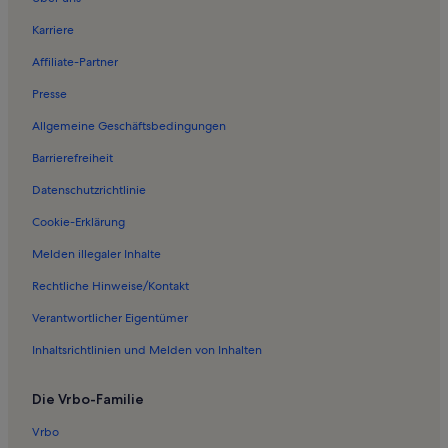
Ferienwohnungen in Komperdellbahn
Karriere
Ferienwohnungen in Rossmoosbahn
Affiliate-Partner
Ferienwohnungen in Sattelbahn
Presse
Ferienwohnungen in Serfauser Sauser
Allgemeine Geschäftsbedingungen
Ferienwohnungen in Moosbahn
Barrierefreiheit
Ferienwohnungen in Königsleithebahn
Datenschutzrichtlinie
Ferienwohnungen in Planseggbahn
Ferienwohnungen in Lazidbahn
Cookie-Erklärung
Ferienwohnungen in Tösens
Melden illegaler Inhalte
Ferienwohnungen in Arrezjochbahn
Rechtliche Hinweise/Kontakt
Ferienwohnungen in Serfaus
Verantwortlicher Eigentümer
Ferienwohnungen in Schlepplift Rauhkopf
Inhaltsrichtlinien und Melden von Inhalten
Ferienwohnungen in Pezidbahn
Die Vrbo-Familie
Häuser in Bikepark Serfaus-Fiss-Ladis
Haustierfreundliche Ferienunterkünfte nahe Bikepark Serfaus-Fiss-
Vrbo