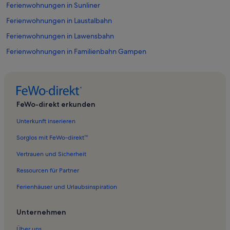
Ferienwohnungen in Sunliner
Ferienwohnungen in Laustalbahn
Ferienwohnungen in Lawensbahn
Ferienwohnungen in Familienbahn Gampen
Ferienwohnungen in Sommer-Funpark Fiss
Ferienwohnungen in Zeinisbahn
Ferienwohnungen in Pezidbahn
FeWo-direkt erkunden
Ferienwohnungen in Serfaus-Fiss-Ladis
Unterkunft inserieren
Ferienwohnungen in 4er SB Alpkopf
Sorglos mit FeWo-direkt™
Ferienwohnungen in Alpkopfbahn
Vertrauen und Sicherheit
Ferienwohnungen in Sattelbahn
Ressourcen für Partner
Ferienwohnungen in Planseggbahn
Ferienhäuser und Urlaubsinspiration
Ferienwohnungen in Komperdellbahn
Ferienwohnungen in 6 KSB Zeinisbahn
Unternehmen
Ferienwohnungen in Sesselbahn Rossmoos
Über uns