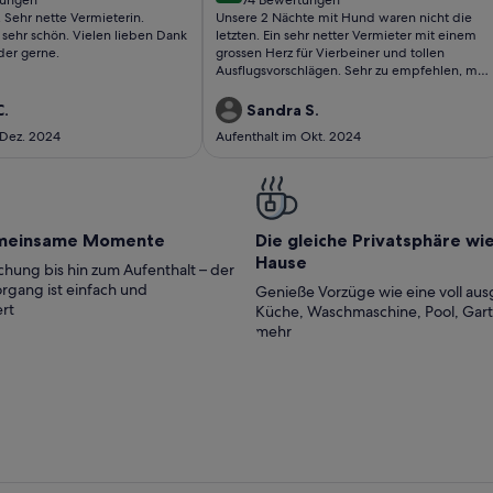
(74
r. Sehr nette Vermieterin.
Unsere 2 Nächte mit Hund waren nicht die
ungen)
bewertungen)
sehr schön. Vielen lieben Dank
letzten. Ein sehr netter Vermieter mit einem
der gerne.
grossen Herz für Vierbeiner und tollen
Ausflugsvorschlägen. Sehr zu empfehlen, mit
dem Auto ist man schnell überall
hingefahren.aber auch zu Fuss kann man
C.
Sandra S.
einiges unternehmen.(Hopfensee ca 20
 Dez. 2024
Aufenthalt im Okt. 2024
Minuten) emtfenrt
meinsame Momente
Die gleiche Privatsphäre wi
Hause
hung bis hin zum Aufenthalt – der
rgang ist einfach und
Genieße Vorzüge wie eine voll aus
rt
Küche, Waschmaschine, Pool, Gar
mehr