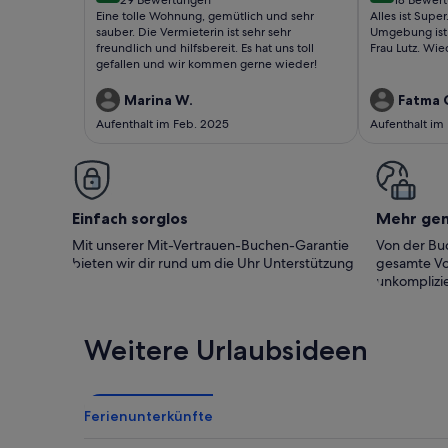
(29
(18
Eine tolle Wohnung, gemütlich und sehr
Alles ist Supe
bewertungen)
bewert
sauber. Die Vermieterin ist sehr sehr
Umgebung ist 
freundlich und hilfsbereit. Es hat uns toll
Frau Lutz. Wie
gefallen und wir kommen gerne wieder!
Marina W.
Fatma 
Aufenthalt im Feb. 2025
Aufenthalt im
Einfach sorglos
Mehr ge
Mit unserer Mit-Vertrauen-Buchen-Garantie
Von der Buc
bieten wir dir rund um die Uhr Unterstützung
gesamte Vo
unkomplizie
Weitere Urlaubsideen
Ferienunterkünfte