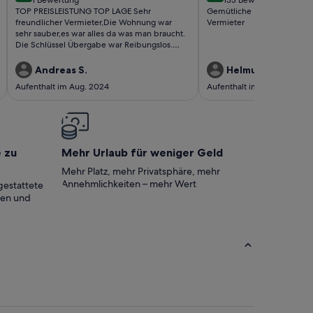
(1
(133
TOP PREISLEISTUNG TOP LAGE Sehr
Gemütliche Ferienwohnung 
bewertung)
bewertungen)
freundlicher Vermieter,Die Wohnung war
Vermieter
sehr sauber,es war alles da was man braucht.
Die Schlüssel Übergabe war Reibungslos.
Parkplätze vor der Tür.Wir wahren sehr
zufrieden.
Andreas S.
Helmut A.
Aufenthalt im Aug. 2024
Aufenthalt im Mai 2024
e zu
Mehr Urlaub für weniger Geld
Mehr Platz, mehr Privatsphäre, mehr
Annehmlichkeiten – mehr Wert
gestattete
ten und