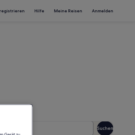
registrieren
Hilfe
Meine Reisen
Anmelden
ischen Könige
en Reisezeitraum an, um die
äste
Suchen
Gäste
em Gerät zu,