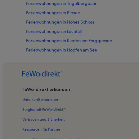
Ferienwohnungen in Tegelbergbahn
Ferienwohnungen in Eibsee
Ferienwohnungen in Hohes Schloss
Ferienwohnungen in Lechfall
Ferienwohnungen in Rieden am Forggensee
Ferienwohnungen in Hopfen am See
Ferienwohnungen in Waltenhofen
Ferienwohnungen in Schloss Hohenschwangau
Ferienwohnungen in Weißensee
Ferienwohnungen in Horn
FeWo-direkt erkunden
Ferienwohnungen in Alterschrofen
Unterkunft inserieren
Ferienwohnungen in Forggensee
Sorglos mit FeWo-direkt™
Ferienwohnungen in Barockbasilika St. Mang
Vertrauen und Sicherheit
Ferienwohnungen in Wittelsbacher Museum
Ressourcen für Partner
Ferienwohnungen in Museum der Bayerischen Könige