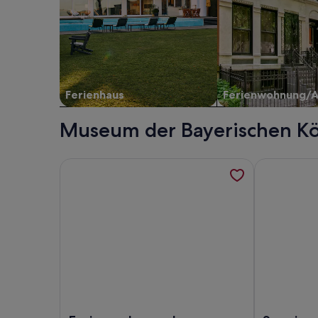
Ferienhaus
Ferienwohnung/
Museum der Bayerischen Kön
Weitere Informationen zu Ferienwohnung 'am Ober
Weitere Inf
Foto von Ferienwohnung 'am Oberen Rain', gemütl
Foto von So