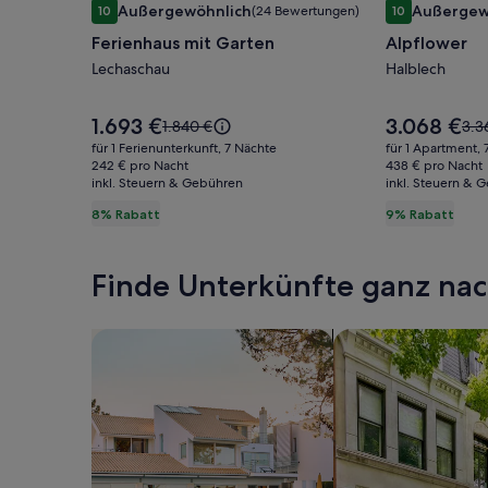
Außergewöhnlich
Außergew
10
(24 Bewertungen)
10
für
für
10 von 10, Außergewöhnlich, (24 Bewertungen)
10 von 10, Au
Ferienhaus mit Garten
Alpflower
Ferienhaus
Alpflower
mit
Lechaschau
Halblech
Garten
Der
Der
1.693 €
3.068 €
Der
Der
1.840 €
3.3
Preis
Preis
alte
alte
für 1 Ferienunterkunft, 7 Nächte
für 1 Apartment, 
beträgt
beträgt
Preis
Prei
242 € pro Nacht
438 € pro Nacht
1.693 €.
3.068 €.
inkl. Steuern & Gebühren
war
inkl. Steuern & 
war
1.840 €,
3.3
8% Rabatt
9% Rabatt
siehe
sie
weitere
wei
Informationen
Inf
Finde Unterkünfte ganz n
zum
zu
Standardpreis.
Sta
Suche nach Ferienhäusern
Suche nach Ferien