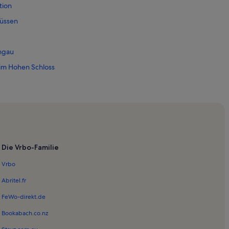
tion
Füssen
ngau
 im Hohen Schloss
t Mang
istall-Therme Schwangau
Die Vrbo-Familie
tadt Füssen
Vrbo
 Füssen
Abritel.fr
chwanstein
FeWo-direkt.de
Bookabach.co.nz