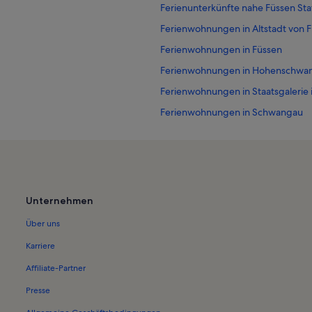
Ferienunterkünfte nahe Füssen Sta
Ferienwohnungen in Altstadt von 
Ferienwohnungen in Füssen
Ferienwohnungen in Hohenschwa
Ferienwohnungen in Staatsgalerie
Ferienwohnungen in Schwangau
Ferienwohnungen in Osterreinen
Ferienwohnungen in Tegelberg
Ferienwohnungen in Kloster Sank
Ferienwohnungen in Königliche Kr
Unternehmen
Ferienwohnungen in Museum der S
Über uns
Ferienwohnungen in Festspielhaus
Karriere
Ferienwohnungen in Schloss Neus
Affiliate-Partner
Ferienwohnungen in St. Koloman
Presse
Ferienwohnungen in Alpsee