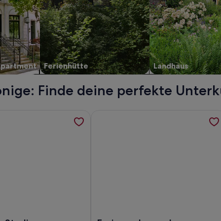
Apartment
Ferienhütte
Landhaus
ige: Finde deine perfekte Unterk
en Rain', gemütliche 1-Zi FeWo mit Bergblick am Waldesrand
ormationen zu Sonniges Studio mit Balkon im ruhigen Herzen 
Weitere Informationen zu Ferienwoh
iche 1-Zi FeWo mit Bergblick am Waldesrand
nniges Studio mit Balkon im ruhigen Herzen Partenkirchens
Foto von Ferienwohnung 'am Oberen