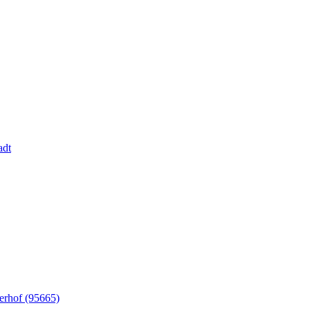
adt
erhof (95665)