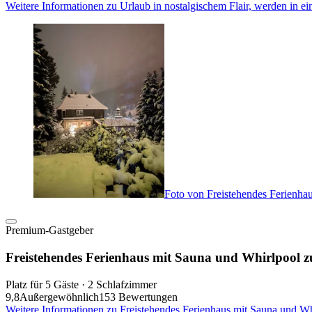
Weitere Informationen zu Urlaub in nostalgischem Flair, werden in e
Foto von Freistehendes Ferienha
Premium-Gastgeber
Freistehendes Ferienhaus mit Sauna und Whirlpool z
Platz für 5 Gäste · 2 Schlafzimmer
9,8
Außergewöhnlich
153 Bewertungen
Weitere Informationen zu Freistehendes Ferienhaus mit Sauna und Wh