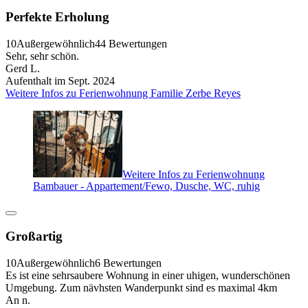
Perfekte Erholung
10
Außergewöhnlich
44 Bewertungen
Sehr, sehr schön.
Gerd L.
Aufenthalt im Sept. 2024
Weitere Infos zu Ferienwohnung Familie Zerbe Reyes
Weitere Infos zu Ferienwohnung
Bambauer - Appartement/Fewo, Dusche, WC, ruhig
Großartig
10
Außergewöhnlich
6 Bewertungen
Es ist eine sehrsaubere Wohnung in einer uhigen, wunderschönen
Umgebung. Zum nävhsten Wanderpunkt sind es maximal 4km
An n.