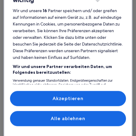
Wir und unsere
16
Partner speichern und/ oder greifen
Ferienhaus
Ferienwohnung/Apartment
Ferienhütt
auf Informationen auf einem Gerät zu, z.B. auf eindeutige
Kennungen in Cookies, um personenbezogene Daten zu
Burgruine Madenburg: Finde
verarbeiten. Sie können Ihre Präferenzen akzeptieren
deine perfekte Unterkunft
oder verwalten. Klicken Sie dazu bitte unten oder
besuchen Sie jederzeit die Seite der Datenschutzrichtlinie.
Diese Präferenzen werden unseren Partnern signalisiert
Weitere Infos zu Doppelzimmer mit Blick auf den Hof Am L
und haben keinen Einfluss auf Surfdaten.
Wir und unsere Partner verarbeiten Daten, um
Folgendes bereitzustellen:
Verwendung genauer Standortdaten. Endgeräteeigenschaften zur
Identifikation aktiv abfragen. Speichern von oder Zugriff auf
Informationen auf einem Endgerät. Personalisierte Werbung und
Inhalte, Messung von Werbeleistung und der Performance von Inhalten,
Zielgruppenforschung sowie Entwicklung und Verbesserung von
Akzeptieren
Angeboten.
Liste der Partner (Lieferanten)
Alle ablehnen