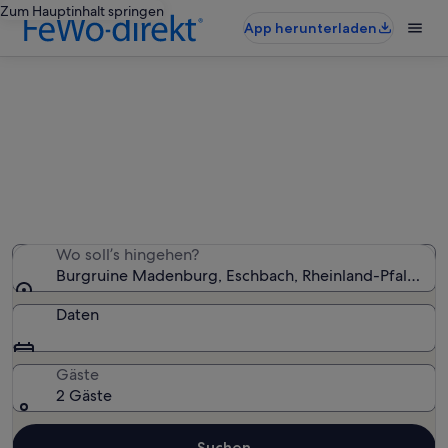
Zum Hauptinhalt springen
App herunterladen
Ferienunterkünfte nahe Burgruine
Madenburg
Wir haben 1.254 Ferienunterkünfte gefunden. Bitte gib
deinen Reisezeitraum an, um die Verfügbarkeit zu
prüfen.
Wo soll’s hingehen?
Burgruine Madenburg, Eschbach, Rheinland-Pfalz, De
Daten
Gäste
2 Gäste
Suchen