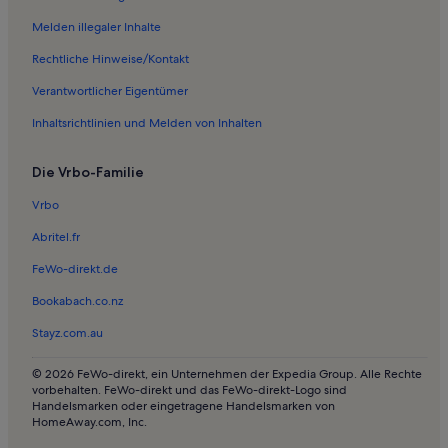
Ferienwohnungen in Waldrohrbach
Melden illegaler Inhalte
Ferienwohnungen in Ranschbach
Rechtliche Hinweise/Kontakt
Ferienwohnungen in Göcklingen
Verantwortlicher Eigentümer
Ferienwohnungen und Apartments in Spirkelbach
Inhaltsrichtlinien und Melden von Inhalten
Häuser in Dernbach
Die Vrbo-Familie
Ferienwohnungen und Apartments in Dernbach
Ferienwohnungen und Apartments in Oberotterbach
Vrbo
Häuser in Roschbach
Abritel.fr
Häuser in Landau in der Pfalz
FeWo-direkt.de
Hütten in Landau in der Pfalz
Bookabach.co.nz
Haustierfreundliche Ferienunterkünfte in Landau in der Pfalz
Stayz.com.au
Ferienwohnungen und Apartments in Landau in der Pfalz
© 2026 FeWo-direkt, ein Unternehmen der Expedia Group. Alle Rechte
Hütten in Frankweiler
vorbehalten. FeWo-direkt und das FeWo-direkt-Logo sind
Handelsmarken oder eingetragene Handelsmarken von
Häuser in Eschbach
HomeAway.com, Inc.
Häuser in Birkweiler