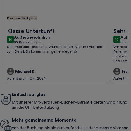
Premium-Gastgeber
Weitere Infos zu Ferienhaus direkt im Pfälzerwald mit Kamin
Weitere I
Klasse Unterkunft
Sehr 
außergewöhnlich
auße
Außergewöhnlich
Auße
10
10
10 von 10
10 von 1
39 Bewertungen
8 Bew
(39
(8
Die Unterkunft lässt keine Wünsche offen. Alles mit viel Liebe
Wir haben 
bewertungen)
bewe
zum Detail. Da kommt man gerne wieder 👍
Ferienwohnu
Es ist alles vor
und Tom) 
Michael K.
Fran
Aufenthalt im Okt. 2024
Aufenthalt
Einfach sorglos
Mit unserer Mit-Vertrauen-Buchen-Garantie bieten wir dir rund
um die Uhr Unterstützung
Mehr gemeinsame Momente
Von der Buchung bis hin zum Aufenthalt – der gesamte Vorgang