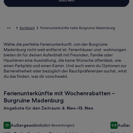
Eschbach
Ferienunterkünfte nahe Burgruine Madenburg
Wähle die perfekte Ferienunterkunft, von der Burgruine
Madenburg nicht weit entfernt ist. Ferienhäuser und -wohnungen
bieten dir für deinen Aufenthalt mit Freunden, Familie oder
Haustieren eine Ausstattung, die keine Wünsche offenlässt, wie
einen Parkplatz und einen Kamin. Und auch wenn du Optionen zur
Barrierefreiheit oder bezüglich der Rauchpräferenzen suchst, wirst
du das finden, was dir vorschwebt.
Ferienunterkünfte mit Wochenrabatten –
Burgruine Madenburg
Angebote für den Zeitraum:
6. Nov.–13. Nov.
Bildergalerie
Villa Delta Spa Avec Piscine Intérieure et Baignoire Balnéo
Bilderga
Historisc
Außergewöhnlich
Außerg
10
(6 Bewertungen)
9,8
für
für
10 von 10, Außergewöhnlich, (6 Bewertungen)
9,8 von 10