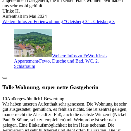
angenehmen Gastgebern, die im selben Haus wohnen. Wir haben
uns sehr wohl gefühlt
Ulrike H.
Aufenthalt im Mai 2024
Weitere Infos zu Ferienwohnung "Gleisberg 3" - Gleisberg 3
Weitere Infos zu FeWo Kirst -
Appartement/Fewo, Dusche und Bad, WC, 2.
Schlafraum
Tolle Wohnung, super nette Gastgeberin
10
Außergewöhnlich
1 Bewertung
Wir haben unseren Aufenthalt sehr genossen. Die Wohnung ist sehr
gut ausgestattet, gemütlich, es fehlt an nichts. Sie ist zentral gelegen,
man erreicht die Altstadt zu Fuß, auch die nächste Winzerei (Nickel
Paul & Söhne, sehr zu empfehlen) mit Weinprobe ist sehr nah
gelegen. Eine Einkaufsmöglichkeit ist im Haus nebenan. Die
Vermieterin ist sehr hilfsbereit und steht offen für Fragen. Die ist