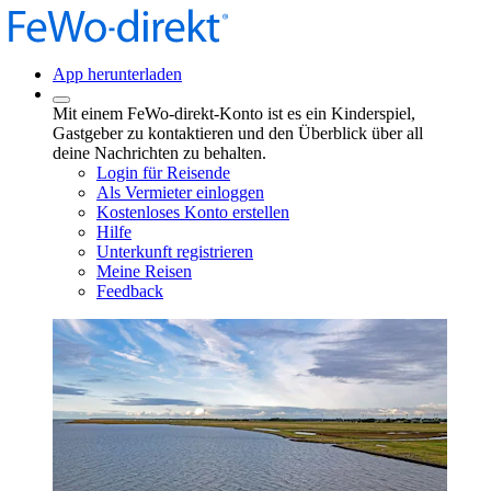
App herunterladen
Mit einem FeWo-direkt-Konto ist es ein Kinderspiel,
Gastgeber zu kontaktieren und den Überblick über all
deine Nachrichten zu behalten.
Login für Reisende
Als Vermieter einloggen
Kostenloses Konto erstellen
Hilfe
Unterkunft registrieren
Meine Reisen
Feedback