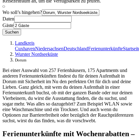
Reisezeitraum an, um die Verfügbarkeit zu prüfen.
Wo soll’s hingehen?
Daten
Gäste
Suchen
Landkreis
Cuxhaven
Niedersachsen
Deutschland
Ferienunterkünfte
Startseit
Wurster Nordseeküste
Dorum
Bei einer Auswahl von 257 Ferienhäusern, 175 Apartments und
anderen Ferienunterkünften findest du für deinen Aufenthalt in
Dorum mit Sicherheit im Nu den perfekten Ort für dich und deine
Lieben. Ganz gleich, mit wem du deinen Aufenthalt in einer
Ferienunterkunft buchst, ob mit der ganzen Bande oder nur deinen
Vierbeinern, du wirst die Ausstattung finden, die du suchst, und
sogar mehr. Was alles so dazugehört? Zum Beispiel WLAN sowie
eine Waschmaschine und ein Trockner. Und auch wenn du
Optionen zur Barrierefreiheit oder bezüglich der Rauchpräferenzen
suchst, wirst du das finden, was dir vorschwebt.
Ferienunterkünfte mit Wochenrabatten –