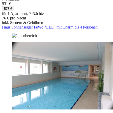
531 €
573 €
für 1 Apartment, 7 Nächte
76 € pro Nacht
inkl. Steuern & Gebühren
Haus Sonnensegler FeWo "LEE" mit Charm bis 4 Personen