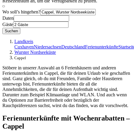
Reisezeitraum an, um die Verfügbarkeit zu prüfen.
Wo soll’s hingehen?
Daten
Gäste
Suchen
Landkreis
Cuxhaven
Niedersachsen
Deutschland
Ferienunterkünfte
Startseit
Wurster Nordseeküste
Cappel
Stöbere in unserer Auswahl an 6 Ferienhäusern und anderen
Ferienunterkünften in Cappel, die für deinen Urlaub wie geschaffen
sind. Ganz gleich, ob du mit Freunden, Familie oder Haustieren
unterwegs bist, Ferienunterkünfte bieten dir all die
Annehmlichkeiten, die dir für deinen Aufenthalt wichtig sind.
Darunter zum Beispiel Klimaanlage und WLAN. Und auch wenn
du Optionen zur Barrierefreiheit oder bezüglich der
Rauchpräferenzen suchst, wirst du das finden, was dir vorschwebt.
Ferienunterkünfte mit Wochenrabatten –
Cappel