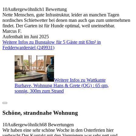
10
Außergewöhnlich
1 Bewertung
Nette Menschen, gute Infrastruktur, leider an manchen Tagen
nordisches Schietwetter bei denen man auch qas zum unternehmen
findet. Der Garten ist für Hunde optimal, weil uneinsehbar.
Marcus F.
Aufenthalt im Juni 2025
Weitere Infos zu Bungalow für 5 Gäste mit 63m² in
Fedderwardersiel (249931)
Weitere Infos zu Wattkante
Burhave, Wohnung Hans & Grete (OG) : 65 qm,
sonnig, 300m zum Strand
Schöne, strandnahe Wohnung
10
Außergewöhnlich
68 Bewertungen
Wir haben eine sehr schöne Woche in den Osterferien hier
verbracht.Der Kontakt mit den Vermietern war sehr nett und