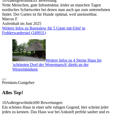
10
Außergewöhnlich
1 Bewertung
Nette Menschen, gute Infrastruktur, leider an manchen Tagen
nordisches Schietwetter bei denen man auch qas zum unternehmen
findet. Der Garten ist für Hunde optimal, weil uneinsehbar.
Marcus F.
Aufenthalt im Juni 2025
Weitere Infos zu Bungalow für 5 Gäste mit 63m² in
Fedderwardersiel (249931)
Weitere Infos zu 4 Sterne Haus Im
'schönsten Dorf der Wesermarsch' direkt an der
Wesermündung
Premium-Gastgeber
Alles Top!
10
Außergewöhnlich
90 Bewertungen
Ein schönes Haus in einer sehr ruhigen Gegend, hier scheint jeder
jeden zu kennen. Das Haus war bei Ankunft perfekt sauber und es