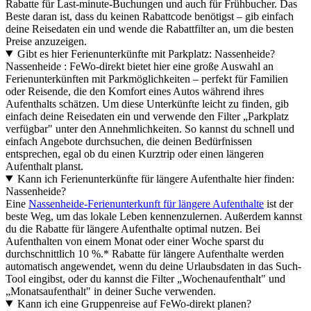
Rabatte für Last-minute-Buchungen und auch für Frühbucher. Das
Beste daran ist, dass du keinen Rabattcode benötigst – gib einfach
deine Reisedaten ein und wende die Rabattfilter an, um die besten
Preise anzuzeigen.
Gibt es hier Ferienunterkünfte mit Parkplatz: Nassenheide?
Nassenheide : FeWo-direkt bietet hier eine große Auswahl an
Ferienunterkünften mit Parkmöglichkeiten – perfekt für Familien
oder Reisende, die den Komfort eines Autos während ihres
Aufenthalts schätzen. Um diese Unterkünfte leicht zu finden, gib
einfach deine Reisedaten ein und verwende den Filter „Parkplatz
verfügbar" unter den Annehmlichkeiten. So kannst du schnell und
einfach Angebote durchsuchen, die deinen Bedürfnissen
entsprechen, egal ob du einen Kurztrip oder einen längeren
Aufenthalt planst.
Kann ich Ferienunterkünfte für längere Aufenthalte hier finden:
Nassenheide?
Eine
Nassenheide-Ferienunterkunft für längere Aufenthalte
ist der
beste Weg, um das lokale Leben kennenzulernen. Außerdem kannst
du die Rabatte für längere Aufenthalte optimal nutzen. Bei
Aufenthalten von einem Monat oder einer Woche sparst du
durchschnittlich 10 %.* Rabatte für längere Aufenthalte werden
automatisch angewendet, wenn du deine Urlaubsdaten in das Such-
Tool eingibst, oder du kannst die Filter „Wochenaufenthalt" und
„Monatsaufenthalt" in deiner Suche verwenden.
Kann ich eine Gruppenreise auf FeWo-direkt planen?