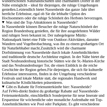
wunderschönen Naturlandschaften und charmanten Dörfer in der
Nähe ermöglicht – ideal für diejenigen, die ruhige Umgebungen
genießen.Letztendlich bietet Nassenheide das ganze Jahr über
herrliche Erlebnisse, egal ob Sie die lebhafte Option des
Hochsommers oder die ruhige Schönheit des Herbstes bevorzugen.
Was sind die Top-Attraktionen in Nassenheide?
In Nassenheide können Besucher die ruhige Naturschönheit der
Region Brandenburg genießen, die für ihre ausgedehnten Wälder
und ruhigen Seen bekannt ist. Der nahegelegene Müritz-
Nationalpark bietet eine Fülle von Outdoor-Aktivitäten, darunter
Wandern und Vogelbeobachtung, was ihn zu einem großartigen Ort
für Naturliebhaber macht.Zusätzlich wird die charmante
Dorfstimmung von Nassenheide durch lokale Annehmlichkeiten
und traditionelle deutsche Architektur ergänzt. In der Nähe bietet die
Stadt Neubrandenburg historische Stätten wie die St.-Marien-Kirche
und das Neubrandenburger Tor, die einen Einblick in die reiche
Geschichte der Region geben.Für diejenigen, die sich für kulturelle
Erlebnisse interessieren, finden in der Umgebung verschiedene
Festivals und lokale Märkte statt, die regionales Handwerk und
kulinarische Köstlichkeiten präsentieren.
Gibt es Rabatte für Ferienunterkünfte hier: Nassenheide?
Auf FeWo-direkt findest du großartige Rabatte auf Nassenheide-
Ferienunterkünfte, einschließlich Sonderpreise für neue Inserate und
Ersparnisse für wöchentliche oder monatliche Aufenthalte mit Top-
Annehmlichkeiten wie Pool oder Parkplatz. Es gibt verschiedene