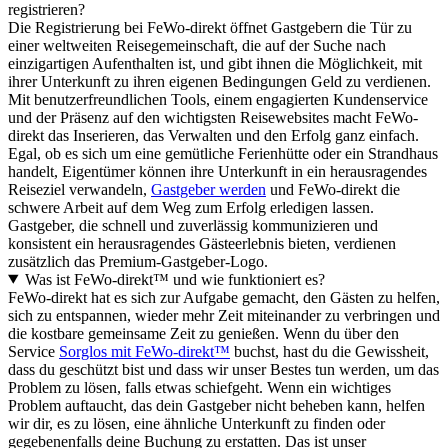
registrieren?
Die Registrierung bei FeWo-direkt öffnet Gastgebern die Tür zu
einer weltweiten Reisegemeinschaft, die auf der Suche nach
einzigartigen Aufenthalten ist, und gibt ihnen die Möglichkeit, mit
ihrer Unterkunft zu ihren eigenen Bedingungen Geld zu verdienen.
Mit benutzerfreundlichen Tools, einem engagierten Kundenservice
und der Präsenz auf den wichtigsten Reisewebsites macht FeWo-
direkt das Inserieren, das Verwalten und den Erfolg ganz einfach.
Egal, ob es sich um eine gemütliche Ferienhütte oder ein Strandhaus
handelt, Eigentümer können ihre Unterkunft in ein herausragendes
Reiseziel verwandeln,
Gastgeber werden
und FeWo-direkt die
schwere Arbeit auf dem Weg zum Erfolg erledigen lassen.
Gastgeber, die schnell und zuverlässig kommunizieren und
konsistent ein herausragendes Gästeerlebnis bieten, verdienen
zusätzlich das Premium-Gastgeber-Logo.
Was ist FeWo-direkt™ und wie funktioniert es?
FeWo-direkt hat es sich zur Aufgabe gemacht, den Gästen zu helfen,
sich zu entspannen, wieder mehr Zeit miteinander zu verbringen und
die kostbare gemeinsame Zeit zu genießen. Wenn du über den
Service
Sorglos mit FeWo-direkt™
buchst, hast du die Gewissheit,
dass du geschützt bist und dass wir unser Bestes tun werden, um das
Problem zu lösen, falls etwas schiefgeht. Wenn ein wichtiges
Problem auftaucht, das dein Gastgeber nicht beheben kann, helfen
wir dir, es zu lösen, eine ähnliche Unterkunft zu finden oder
gegebenenfalls deine Buchung zu erstatten. Das ist unser