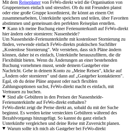
Mit dem
Reiseplaner
von FeWo-direkt wird die Organisation von
Gruppenreisen einfach und stressfrei. Ob du mit Freunden planst
oder eine große Gruppe koordinierst, ihr könnt an einem Ort
zusammenarbeiten, Unterkünfte speichern und teilen, über Favoriten
abstimmen und gemeinsam den perfekten Reiseplan erstellen.
Kann ich meine Buchung einer Ferienunterkunft auf FeWo-direkt
hier ändern oder stornieren: Nassenheide?
Um Nassenheide-Ferienunterkünfte mit kostenloser Stornierung zu
finden, verwende einfach FeWo-direkts praktischen Suchfilter
„Kostenlose Stornierung". Wir verstehen, dass sich Pläne ändern
können, daher ist es einfach, Unterkünfte herauszufiltern, die dir
Flexibilität bieten. Wenn du Änderungen an einer bestehenden
Buchung vornehmen musst, sende deinem Gastgeber eine
Nachricht. Gehe in deinem Konto zu „Meine Reisen", klicke auf
„Ändern oder stornieren" und dann auf „Gastgeber kontaktieren".
Egal, ob du deine Pläne anpasst oder nach flexiblen
Zahlungsoptionen suchst, FeWo-direkt macht es einfach, mit
Vertrauen zu buchen.
Sind alle Gebühren in den Preisen der Nassenheide-
Ferienunterkünfte auf FeWo-direkt enthalten?
FeWo-direkt zeigt die Preise direkt an, sobald du mit der Suche
beginnst. Es werden keine versteckten Gebühren während des
Bezahlvorgangs hinzugefügt. So kannst du ganz einfach
Unterkünfte vergleichen und deine Reise mit Zuversicht planen.
Warum sollte ich mich als Gastgeber bei FeWo-direkt