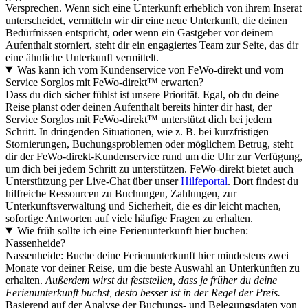
Versprechen. Wenn sich eine Unterkunft erheblich von ihrem Inserat
unterscheidet, vermitteln wir dir eine neue Unterkunft, die deinen
Bedürfnissen entspricht, oder wenn ein Gastgeber vor deinem
Aufenthalt storniert, steht dir ein engagiertes Team zur Seite, das dir
eine ähnliche Unterkunft vermittelt.
Was kann ich vom Kundenservice von FeWo-direkt und vom
Service Sorglos mit FeWo-direkt™ erwarten?
Dass du dich sicher fühlst ist unsere Priorität. Egal, ob du deine
Reise planst oder deinen Aufenthalt bereits hinter dir hast, der
Service Sorglos mit FeWo-direkt™ unterstützt dich bei jedem
Schritt. In dringenden Situationen, wie z. B. bei kurzfristigen
Stornierungen, Buchungsproblemen oder möglichem Betrug, steht
dir der FeWo-direkt-Kundenservice rund um die Uhr zur Verfügung,
um dich bei jedem Schritt zu unterstützen. FeWo-direkt bietet auch
Unterstützung per Live-Chat über unser
Hilfeportal
. Dort findest du
hilfreiche Ressourcen zu Buchungen, Zahlungen, zur
Unterkunftsverwaltung und Sicherheit, die es dir leicht machen,
sofortige Antworten auf viele häufige Fragen zu erhalten.
Wie früh sollte ich eine Ferienunterkunft hier buchen:
Nassenheide?
Nassenheide: Buche deine Ferienunterkunft hier mindestens zwei
Monate vor deiner Reise, um die beste Auswahl an Unterkünften zu
erhalten.
Außerdem wirst du feststellen, dass je früher du deine
Ferienunterkunft buchst, desto besser ist in der Regel der Preis.
Basierend auf der Analyse der Buchungs- und Belegungsdaten von