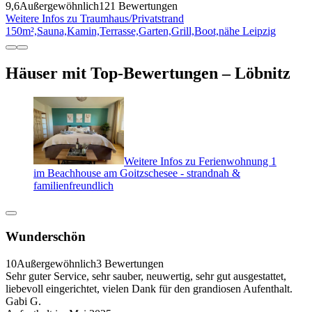
9,6
Außergewöhnlich
121 Bewertungen
Weitere Infos zu Traumhaus/Privatstrand
150m²,Sauna,Kamin,Terrasse,Garten,Grill,Boot,nähe Leipzig
Häuser mit Top-Bewertungen – Löbnitz
Weitere Infos zu Ferienwohnung 1
im Beachhouse am Goitzschesee - strandnah &
familienfreundlich
Wunderschön
10
Außergewöhnlich
3 Bewertungen
Sehr guter Service, sehr sauber, neuwertig, sehr gut ausgestattet,
liebevoll eingerichtet, vielen Dank für den grandiosen Aufenthalt.
Gabi G.