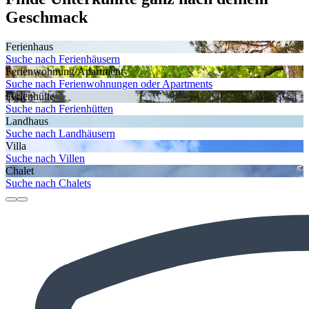
Geschmack
Ferienhaus
Suche nach Ferienhäusern
Ferienwohnung/Apartment
Suche nach Ferienwohnungen oder Apartments
Ferienhütte
Suche nach Ferienhütten
Landhaus
Suche nach Landhäusern
Villa
Suche nach Villen
Chalet
Suche nach Chalets