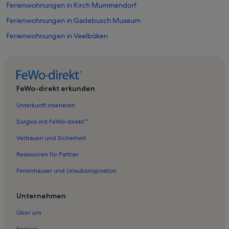
Ferienwohnungen in Kirch Mummendorf
Ferienwohnungen in Gadebusch Museum
Ferienwohnungen in Veelböken
Ferienwohnungen in Grieben
Ferienwohnungen in Badestelle Klein Siemz
Ferienwohnungen in Schloß Gadebusch
FeWo-direkt erkunden
Ferienunterkünfte nahe Gadebusch Station
Unterkunft inserieren
Ferienwohnungen in Wedendorfersee
Sorglos mit FeWo-direkt™
Ferienwohnungen in Wedendorf
Vertrauen und Sicherheit
Ferienwohnungen in Holdorf
Ressourcen für Partner
Ferienwohnungen in Stadtkirche Gadebusch
Ferienhäuser und Urlaubsinspiration
Ferienwohnungen in Menzendorf
Ferienwohnungen in Vitense
Unternehmen
Ferienwohnungen in Demern
Über uns
Ferienwohnungen in Groß Siemz