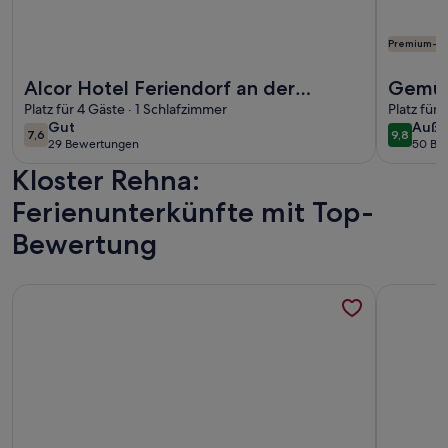
Premium-G
Weitere Infos zu Alcor Hotel Feriendorf an der Ostsee
Weitere I
Alcor Hotel Feriendorf an der
Gemütl
Ostsee
Platz für 4 Gäste · 1 Schlafzimmer
Apart
Platz für
gut
auße
Gut
Auße
Strand
7,6
9,8
7,6 von 10
9,8 von 
29 Bewertungen
50 Be
(29
(50
Kloster Rehna:
bewertungen)
bewe
Ferienunterkünfte mit Top-
Bewertung
Weitere Infos zu Tolles Hafenapartment in schönster mari
Weitere I