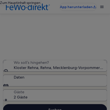
Zum Hauptinhalt springen
App herunterladen
Ferienunterkünfte nahe Kloster
Rehna
Wir haben 6.565 Ferienunterkünfte gefunden. Bitte gib
deinen Reisezeitraum an, um die Verfügbarkeit zu
prüfen.
Wo soll’s hingehen?
Kloster Rehna, Rehna, Mecklenburg-Vorpommern, De
Daten
Gäste
2 Gäste
Suchen