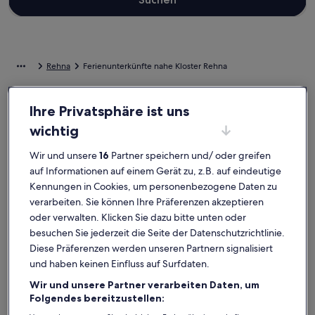
Rehna
Ferienunterkünfte nahe Kloster Rehna
Wenn du deinen Aufenthalt nahe Kloster Rehna verbringen
Ihre Privatsphäre ist uns
möchtest, wirf einen Blick auf unsere Ferienunterkünfte und finde
wichtig
einen Ort zum Wohlfühlen. Egal, mit wem du deinen Urlaub in einer
Ferienunterkunft verbringst, ob mit einer Gruppe oder deinem
Wir und unsere
16
Partner speichern und/ oder greifen
Vierbeiner, du wirst die Ausstattung finden, die du suchst, und
sogar mehr. Was alles so dazugehört? Beispielsweise Klimaanlage
auf Informationen auf einem Gerät zu, z.B. auf eindeutige
und WLAN. Was auch immer du dir vorstellst, du findest bestimmt
Kennungen in Cookies, um personenbezogene Daten zu
die Unterkunft, die allen gefällt und allen Bedürfnissen gerecht wird
verarbeiten. Sie können Ihre Präferenzen akzeptieren
– das Angebot bei uns ist vielfältig und umfasst Optionen, die
oder verwalten. Klicken Sie dazu bitte unten oder
geeignet für Nichtraucher sind oder über barrierarme Ausstattung
verfügen.
besuchen Sie jederzeit die Seite der Datenschutzrichtlinie.
Diese Präferenzen werden unseren Partnern signalisiert
und haben keinen Einfluss auf Surfdaten.
Ferienunterkünfte mit Wochenrabatten –
Wir und unsere Partner verarbeiten Daten, um
Kloster Rehna
Folgendes bereitzustellen:
Angebote für den Zeitraum:
6. Nov.–13. Nov.