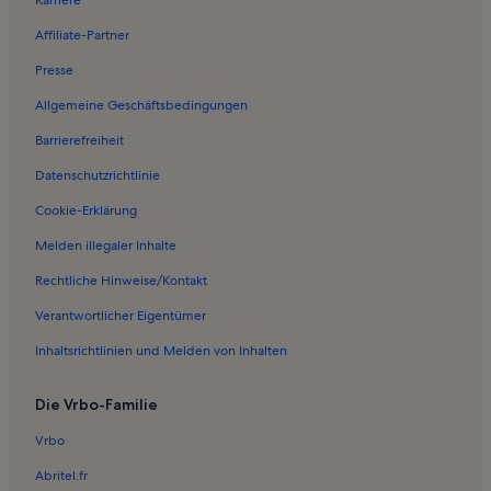
Karriere
Ferienwohnungen in Königsfeld
Affiliate-Partner
Ferienwohnungen in Carlow
Presse
Ferienwohnungen in Rehna
Allgemeine Geschäftsbedingungen
Ferienwohnungen in Bernstorf
Barrierefreiheit
Ferienwohnungen in Gadebusch
Datenschutzrichtlinie
Ferienwohnungen in Röggeliner See
Ferienwohnungen in Boltenhagen
Cookie-Erklärung
Ferienwohnungen in Roduchelstorf
Melden illegaler Inhalte
Ferienwohnungen in Stepenitztal
Rechtliche Hinweise/Kontakt
Ferienwohnungen in Börzow
Verantwortlicher Eigentümer
Häuser in Warnow
Inhaltsrichtlinien und Melden von Inhalten
Ferienwohnungen und Apartments in Warnow
Die Vrbo-Familie
Häuser in Stintenburginsel
Hotels in Strand Wohlenberger Wiek
Vrbo
Häuser in Klocksdorf
Abritel.fr