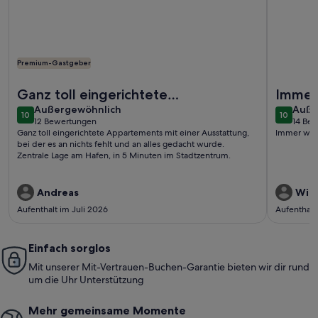
Premium-Gastgeber
Weitere Infos zu Tolles Hafenapartment in schönster mari
Weitere I
Ganz toll eingerichtete
Immer
außergewöhnlich
auße
Appartements mit einer
Außergewöhnlich
Auße
10
10
10 von 10
10 von 1
12 Bewertungen
14 Be
Ausstattung, bei der es an nichts
(12
(14
Ganz toll eingerichtete Appartements mit einer Ausstattung,
Immer wie
bewertungen)
bewe
fehlt und an alle..
bei der es an nichts fehlt und an alles gedacht wurde.
Zentrale Lage am Hafen, in 5 Minuten im Stadtzentrum.
Andreas
Willi
Aufenthalt im Juli 2026
Aufenthalt
Einfach sorglos
Mit unserer Mit-Vertrauen-Buchen-Garantie bieten wir dir rund
um die Uhr Unterstützung
Mehr gemeinsame Momente