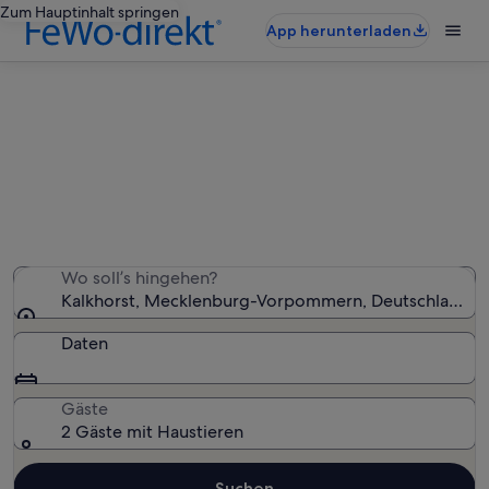
Zum Hauptinhalt springen
App herunterladen
Kalkhorst: haustierfreundliche
Ferienunterkünfte
Wir haben 2.301 haustierfreundliche Ferienunterkünfte
gefunden – gib deinen Reisezeitraum ein, um die
Verfügbarkeit zu prüfen
Wo soll’s hingehen?
Kalkhorst, Mecklenburg-Vorpommern, Deutschland
Daten
Gäste
2 Gäste mit Haustieren
Suchen