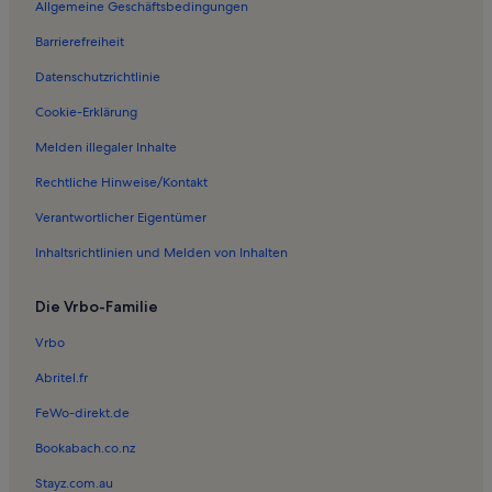
Allgemeine Geschäftsbedingungen
Ferienwohnungen in Wohlenberg
Barrierefreiheit
Ferienwohnungen in Hohen Schönberg
Datenschutzrichtlinie
Ferienwohnungen in Barendorf
Ferienwohnungen in Moor-Rolofshagen
Cookie-Erklärung
Ferienwohnungen in Klütz
Melden illegaler Inhalte
Ferienwohnungen in Strand Kalkhorst
Rechtliche Hinweise/Kontakt
Ferienwohnungen in Mallentin
Verantwortlicher Eigentümer
Ferienwohnungen in Großenhof
Inhaltsrichtlinien und Melden von Inhalten
Ferienwohnungen in Börzow
Die Vrbo-Familie
Ferienwohnungen in Erlebnis- und Tigerpark Dassow
Ferienwohnungen in Boltenhagen
Vrbo
Ferienwohnungen in Kussow
Abritel.fr
Ferienwohnungen in Strand Groß Schwansee
FeWo-direkt.de
Ferienwohnungen in Dorf Gutow
Bookabach.co.nz
Ferienwohnungen in Schloss Bothmer
Stayz.com.au