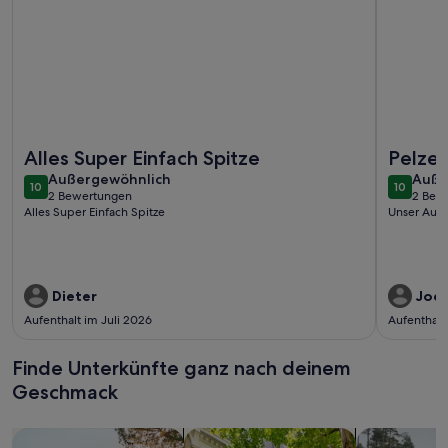
Weitere Infos zu Stilvoll im Boho-Chic mit Meerblick vom B
Weitere In
Alles Super Einfach Spitze
Pelzer
außergewöhnlich
auße
Außergewöhnlich
sauber
Auße
10
10
10 von 10
10 von 1
2 Bewertungen
2 Bew
(2
(2
Alles Super Einfach Spitze
Unser Aufe
bewertungen)
bewe
Dieter
Joch
Aufenthalt im Juli 2026
Aufenthalt
Finde Unterkünfte ganz nach deinem
Geschmack
Suche nach Ferienhäusern
Suche nach Ferienwohnungen oder 
Suche nach 