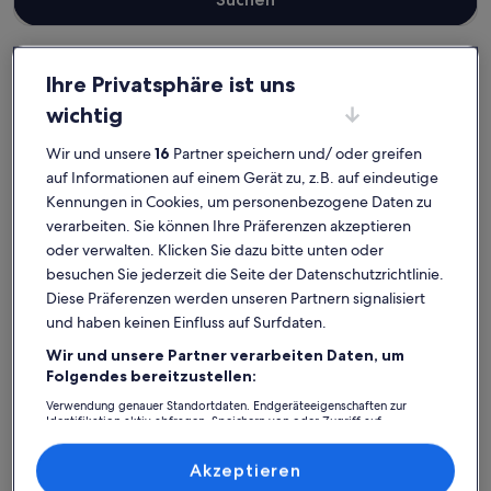
Ihre Privatsphäre ist uns
Nordwestmecklenburg
wichtig
Haustierfreundliche Ferienunterkünfte in Kalkhorst
Kalkhorst: Entdecke
Wir und unsere
16
Partner speichern und/ oder greifen
auf Informationen auf einem Gerät zu, z.B. auf eindeutige
haustierfreundliche
Kennungen in Cookies, um personenbezogene Daten zu
Ferienunterkünfte
verarbeiten. Sie können Ihre Präferenzen akzeptieren
oder verwalten. Klicken Sie dazu bitte unten oder
besuchen Sie jederzeit die Seite der Datenschutzrichtlinie.
Weitere Infos zu Nausikaa's- Fleur de Lis
Weitere In
Diese Präferenzen werden unseren Partnern signalisiert
und haben keinen Einfluss auf Surfdaten.
Wir und unsere Partner verarbeiten Daten, um
Folgendes bereitzustellen:
Verwendung genauer Standortdaten. Endgeräteeigenschaften zur
Identifikation aktiv abfragen. Speichern von oder Zugriff auf
Informationen auf einem Endgerät. Personalisierte Werbung und
Inhalte, Messung von Werbeleistung und der Performance von Inhalten,
Zielgruppenforschung sowie Entwicklung und Verbesserung von
Akzeptieren
Angeboten.