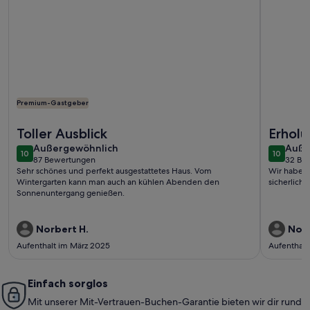
Premium-Gastgeber
Weitere Infos zu Großzüg. Haus mit Panoramablick auf Mee
Weitere In
Toller Ausblick
Erholu
außergewöhnlich
auße
Außergewöhnlich
Auße
10
10
10 von 10
10 von 1
87 Bewertungen
32 Be
(87
(32
Sehr schönes und perfekt ausgestattetes Haus. Vom
Wir haben 
bewertungen)
bewe
Wintergarten kann man auch an kühlen Abenden den
sicherlich
Sonnenuntergang genießen.
Norbert H.
Norb
Aufenthalt im März 2025
Aufenthalt
Einfach sorglos
Mit unserer Mit-Vertrauen-Buchen-Garantie bieten wir dir rund