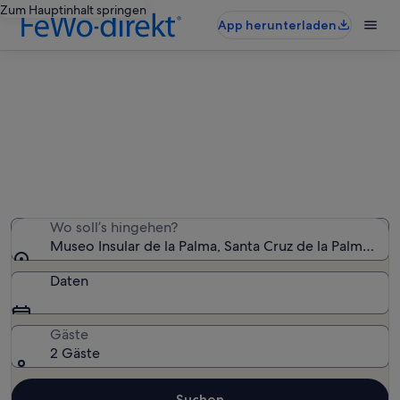
Zum Hauptinhalt springen
App herunterladen
Ferienunterkünfte nahe Museo
Insular de la Palma
Wir haben 959 Ferienunterkünfte gefunden. Bitte gib
deinen Reisezeitraum an, um die Verfügbarkeit zu
prüfen.
Wo soll’s hingehen?
Museo Insular de la Palma, Santa Cruz de la Palma, Kan
Daten
Gäste
2 Gäste
Suchen