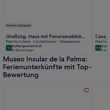
Premium-Gastgeber
Weitere Infos zu Großzüg. Haus mit Panoramablick auf Mee
Weitere In
Großzüg. Haus mit Panoramablick
Casa T
auf Meer,Berge & Tal + optionalem
Platz für 6 Gäste · 2 Schlafzimmer · 1 Badezimmer
Platz für
außergewöhnlich
auße
Außergewöhnlich
Auße
Appartement
10
9,4
10 von 10
9,4 von 
87 Bewertungen
3 ext
(87
Museo Insular de la Palma:
bewertungen)
Ferienunterkünfte mit Top-
Bewertung
Weitere Infos zu Großzüg. Haus mit Panoramablick auf Mee
Weitere In