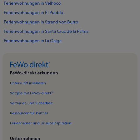
Ferienwohnungen in Velhoco
Ferienwohnungen in El Pueblo
Ferienwohnungen in Strand von Burro
Ferienwohnungen in Santa Cruz de la Palma
Ferienwohnungen in La Galga
Ferienwohnungen in El Paso
Ferienwohnungen in Hafen von Santa Cruz de la Palma
Ferienwohnungen in Puntallana
FeWo-direkt erkunden
Ferienwohnungen in Playa la Martina
Unterkunft inserieren
Ferienwohnungen in San Pedro
Sorglos mit FeWo-direkt™
Ferienwohnungen in Tenagua
Vertrauen und Sicherheit
Ferienwohnungen in Strand von Los Guinchos
Ressourcen für Partner
Ferienwohnungen in Ledas de Arriba
Ferienhäuser und Urlaubsinspiration
Ferienwohnungen in Brena Baja
Ferienwohnungen in Los Sauces
Unternehmen