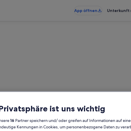
App öffnen
Unterkunft 
nunterkünfte nahe Zoo Maro
künfte gefunden. Bitte gib deine
Verfügbarkeit zu prüfen.
 Privatsphäre ist uns wichtig
Daten
G
nsere
16
Partner speichern und/ oder greifen auf Informationen auf ein
2 
eindeutige Kennungen in Cookies, um personenbezogene Daten zu verarb