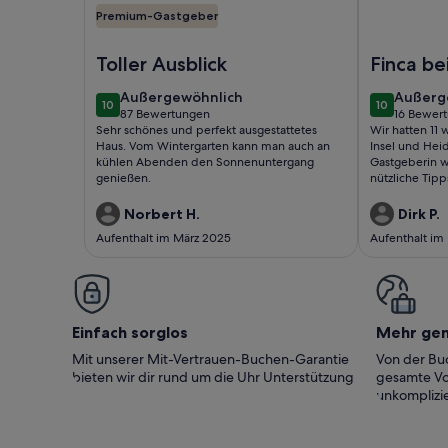
Premium-Gastgeber
Foto von Großzüg. Haus mit Panoramablick auf M
Foto von Typ
Toller Ausblick
Finca be
außergewöhnlich
außerg
Außergewöhnlich
Außerg
10
10
10 von 10
10 von 10
87 Bewertungen
16 Bewer
(87
(16
Sehr schönes und perfekt ausgestattetes
Wir hatten 11
bewertungen)
bewert
Haus. Vom Wintergarten kann man auch an
Insel und Heid
kühlen Abenden den Sonnenuntergang
Gastgeberin wa
genießen.
nützliche Tipp
liebevoll eing
hatten wir ei
Norbert H.
Dirk P.
dass wir ein p
Aufenthalt im März 2025
Aufenthalt im
Einfach sorglos
Mehr ge
Mit unserer Mit-Vertrauen-Buchen-Garantie
Von der Buc
bieten wir dir rund um die Uhr Unterstützung
gesamte Vo
unkomplizie