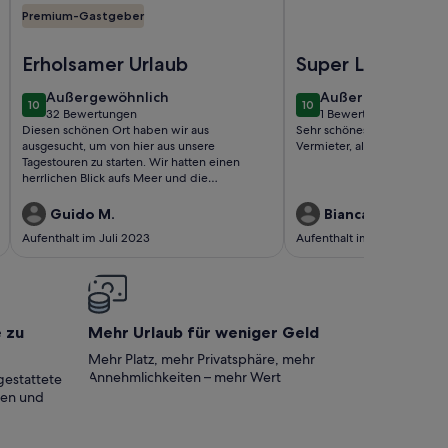
Premium-Gastgeber
- und Bergblicke, in ruhiger Lage mit Garten.
Foto von Idyllisches Landhaus mit Panoramablick und Ruhe 
Foto von El Abuelo, St
Erholsamer Urlaub
Super Lage, alle
gut zu erreichen
außergewöhnlich
außergewöhnlich
Außergewöhnlich
Außergewöhnlich
10
10
10 von 10
10 von 10
32 Bewertungen
1 Bewertung
(32
(1
Diesen schönen Ort haben wir aus
Sehr schönes Ferienhaus, se
bewertungen)
bewertung)
ausgesucht, um von hier aus unsere
Vermieter, alles bestens
Tagestouren zu starten. Wir hatten einen
herrlichen Blick aufs Meer und die
Außenseite der Caldera. Morgens haben wir
draußen gefrühstückt, und Abend bei
Guido M.
Bianca B.
Sonnenuntergang gegessen. Der Blick auf
Aufenthalt im Juli 2023
Aufenthalt im Apr. 2022
den Sonnenuntergang von der Terrasse aus
ist Klasse. Wir haben nichts vermisst in der
Finca. Dankeschön für den schönen
Aufenthalt.
e zu
Mehr Urlaub für weniger Geld
Mehr Platz, mehr Privatsphäre, mehr
Annehmlichkeiten – mehr Wert
gestattete
ten und