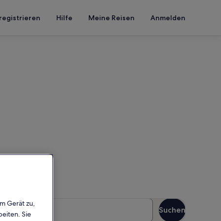
registrieren
Hilfe
Meine Reisen
Anmelden
parque
n Reisezeitraum an, um die
äste
em Gerät zu,
Suchen
Gäste
eiten. Sie