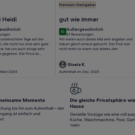
Premium-Gastgeber
eer,Berge & Tal + optionalem Appartement
isch Kanarische Finca
Foto von Villa, beheizter Pool, Meer
i Heidi
gut wie immer
ewöhnlich
außergewöhnlich
ewöhnlich
Außergewöhnlich
10
10 von 10
tungen
57 Bewertungen
(57
 wunderschöne Tage auf der
Wir waren auch dieses Mal sehr angetan und
ungen)
bewertungen)
i, die nicht nur eine sehr gute
haben gleich erneut gebucht. Der Pool war
r, hat uns auch einige sehr
nicht mehr so warm wie letztes Jahr.
s gegeben. Die Finca ist
erichtet und gemütlich! Leider
n bisschen Pech mit dem WC,
Gisela K.
aar Tage nicht nutzen konnten!
 März 2024
Aufenthalt im Dez. 2023
meinsame Momente
Die gleiche Privatsphäre wi
Hause
hung bis hin zum Aufenthalt – der
rgang ist einfach und
Genieße Vorzüge wie eine voll aus
rt
Küche, Waschmaschine, Pool, Gar
mehr