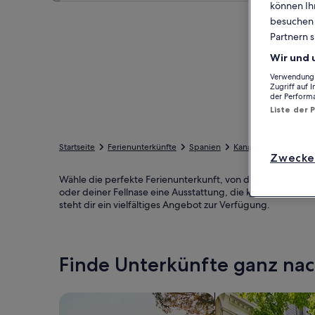
können Ihr
besuchen S
Partnern s
Wir und 
Verwendung g
Zugriff auf 
der Perform
Liste der 
Startseite
Ferienunterkünfte
Spanien
Kanarische Inseln
Zwecke
Wähle die perfekte Ferienunterkunft, von der Zoo Maropar
oder deiner Fellnase eine Ausstattung, die keine Wünsch
steht dir ein vielfältiges Angebot zur Verfügung.
Finde Unterkünfte ganz n
Suche nach Ferienhäusern
Suche nach Ferien