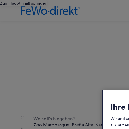
Zum Hauptinhalt springen
Ferie
Wir haben 472 Ferienunter
Ihre
Wo soll’s hingehen?
Wir und u
z.B. auf 