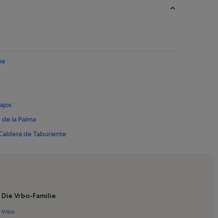
na
ajos
 de la Palma
Caldera de Taburiente
 Roja
s
 la Palma
Die Vrbo-Familie
Vrbo