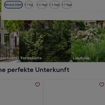
Genaue Daten
± 1 Tag
± 2 Tage
± 3 Tage
± 7 Tage
Apartment
Ferienhütte
Landhaus
ne perfekte Unterkunft
oramablick auf Meer,Berge & Tal + optionalem Appartement, 
rmationen zu Casa Triana by Huskalia, werden in einem neuen
Weitere Informationen zu Descripti