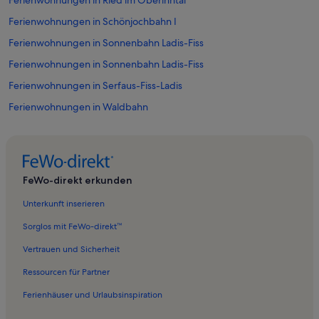
Ferienwohnungen in Ried im Oberinntal
Ferienwohnungen in Schönjochbahn I
Ferienwohnungen in Sonnenbahn Ladis-Fiss
Ferienwohnungen in Sonnenbahn Ladis-Fiss
Ferienwohnungen in Serfaus-Fiss-Ladis
Ferienwohnungen in Waldbahn
Ferienwohnungen in Fisser Joch
Ferienwohnungen in Waldbahn
Ferienwohnungen in Sattelbahn
FeWo-direkt erkunden
Ferienwohnungen in Ladis
Unterkunft inserieren
Ferienwohnungen in Komperdellbahn
Sorglos mit FeWo-direkt™
Ferienwohnungen in Zwölferbahn
Vertrauen und Sicherheit
Ferienwohnungen in Sunliner
Ressourcen für Partner
Ferienwohnungen in Möseralmbahn
Ferienhäuser und Urlaubsinspiration
Ferienwohnungen in Zwölferbahn