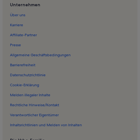
Ferienwohnungen in Serfaus
Unternehmen
Ferienwohnungen in Planseggbahn
Über uns
Ferienwohnungen in Komperdellbahn
Karriere
Ferienwohnungen in 4er SB Alpkopf
Affiliate-Partner
Ferienwohnungen in Alpkopfbahn
Presse
Ferienwohnungen in Serfauser Sauser
Allgemeine Geschäftsbedingungen
Ferienwohnungen in Königsleithebahn
Barrierefreiheit
Ferienwohnungen in Bikepark Serfaus-Fiss-Ladis
Datenschutzrichtlinie
Ferienwohnungen in Fiss
Ferienwohnungen in Sommer-Funpark Fiss
Cookie-Erklärung
Ferienwohnungen in Möseralmbahn
Melden illegaler Inhalte
Ferienwohnungen in Planseggbahn
Rechtliche Hinweise/Kontakt
Ferienwohnungen in Familienbahn Gampen
Verantwortlicher Eigentümer
Ferienwohnungen in Königsleithebahn
Inhaltsrichtlinien und Melden von Inhalten
Ferienwohnungen in Sattelbahn