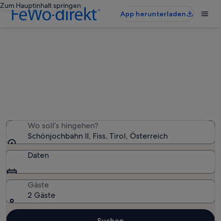
Zum Hauptinhalt springen
App herunterladen
Ferienunterkünfte nahe
Schönjochbahn II
Wir haben 1.553 Ferienunterkünfte gefunden. Bitte gib
deinen Reisezeitraum an, um die Verfügbarkeit zu
prüfen.
Wo soll’s hingehen?
Schönjochbahn II, Fiss, Tirol, Österreich
Daten
Gäste
2 Gäste
Suchen