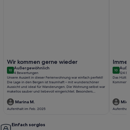
Weitere Infos zu Ferienwohnung/App. für 3 Gäste mit 42m² 
Weitere I
Wir kommen gerne wieder
Immer
außergewöhnlich
auße
Außergewöhnlich
Auße
10
10
10 von 10
10 von 1
4 Bewertungen
124 B
(4
(124
Unsere Auszeit in dieser Ferienwohnung war einfach perfekt!
Das Hüttli 
bewertungen)
bewe
Die Lage in den Bergen ist traumhaft – mit wunderschöner
Kommen im
Aussicht und ideal für Wanderungen. Die Wohnung selbst war
makellos sauber und liebevoll eingerichtet. Besonders
beeindruckt hat uns die herzliche und professionelle
Betreuung vor Ort. Wir haben uns rundum wohlgefühlt und
Marina M.
Mich
kommen sehr gerne wieder!
Aufenthalt im Feb. 2025
Aufenthalt
Einfach sorglos