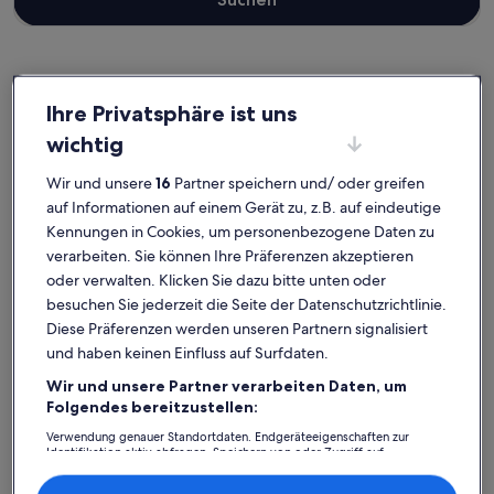
Fiss
Ferienunterkünfte nahe Schönjochbahn II
Ihre Privatsphäre ist uns
wichtig
Stöbere in unserer Auswahl an Ferienunterkünften nahe
Wir und unsere
16
Partner speichern und/ oder greifen
Schönjochbahn II, die perfekt für deinen Aufenthalt sind. Ganz
gleich, ob du mit Kindern und Haustieren, Freunden oder nur
auf Informationen auf einem Gerät zu, z.B. auf eindeutige
deiner besseren Hälfte verreist, Ferienunterkünfte bieten dir all die
Kennungen in Cookies, um personenbezogene Daten zu
Annehmlichkeiten, die dir für deinen Aufenthalt wichtig sind. Was
verarbeiten. Sie können Ihre Präferenzen akzeptieren
so dazugehört? Beispielsweise WLAN und ein Whirlpool. Und auch
oder verwalten. Klicken Sie dazu bitte unten oder
wenn du Optionen zur Barrierefreiheit oder bezüglich der
Rauchpräferenzen suchst, steht dir ein vielfältiges Angebot zur
besuchen Sie jederzeit die Seite der Datenschutzrichtlinie.
Verfügung.
Diese Präferenzen werden unseren Partnern signalisiert
und haben keinen Einfluss auf Surfdaten.
Wir und unsere Partner verarbeiten Daten, um
Folgendes bereitzustellen:
Finde Unterkünfte ganz nach deinem
Geschmack
Verwendung genauer Standortdaten. Endgeräteeigenschaften zur
Identifikation aktiv abfragen. Speichern von oder Zugriff auf
Informationen auf einem Endgerät. Personalisierte Werbung und
Inhalte, Messung von Werbeleistung und der Performance von Inhalten,
Suche nach Ferienhäusern
Suche nach Ferienwohnungen oder 
Suche nach 