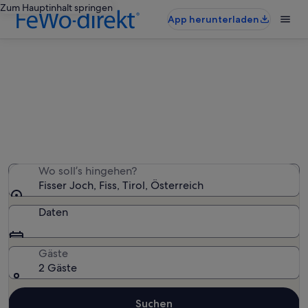
Zum Hauptinhalt springen
App herunterladen
Ferienunterkünfte nahe Fisser Joch
Wir haben 1.541 Ferienunterkünfte gefunden. Bitte gib
deinen Reisezeitraum an, um die Verfügbarkeit zu
prüfen.
Wo soll’s hingehen?
Fisser Joch, Fiss, Tirol, Österreich
Daten
Gäste
2 Gäste
Suchen