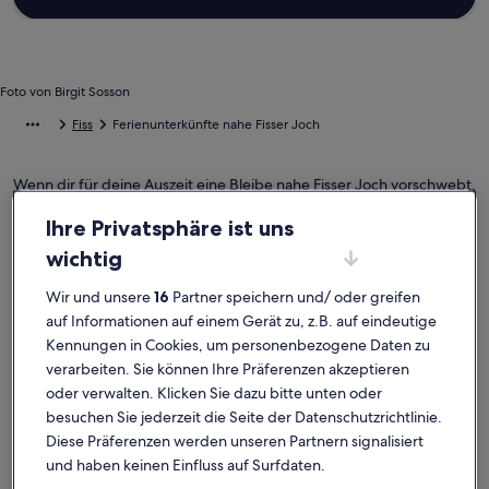
Foto von Birgit Sosson
Fiss
Ferienunterkünfte nahe Fisser Joch
Wenn dir für deine Auszeit eine Bleibe nahe Fisser Joch vorschwebt,
stöbere durch unsere Ferienunterkünfte und wähle dein Zuhause in
der Ferne. Ganz gleich, mit wem du deinen Urlaub in einer
Ihre Privatsphäre ist uns
Ferienunterkunft verbringst, ob mit deinen Kindern oder Freunden,
wichtig
euch erwarten all die Annehmlichkeiten, die eure gemeinsame Zeit
besonders machen werden. Dazu gehören möglicherweise ein
Wir und unsere
16
Partner speichern und/ oder greifen
Whirlpool sowie eine Waschmaschine und ein Trockner. Und auch
auf Informationen auf einem Gerät zu, z.B. auf eindeutige
wenn du nach Raucheroptionen oder barrierearmen Optionen
suchst, wirst du das finden, was dir vorschwebt.
Kennungen in Cookies, um personenbezogene Daten zu
verarbeiten. Sie können Ihre Präferenzen akzeptieren
oder verwalten. Klicken Sie dazu bitte unten oder
besuchen Sie jederzeit die Seite der Datenschutzrichtlinie.
Finde Unterkünfte ganz nach deinem
Diese Präferenzen werden unseren Partnern signalisiert
Geschmack
und haben keinen Einfluss auf Surfdaten.