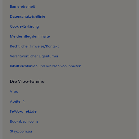
Barrierefreiheit
Ferienwohnungen in Ladis
Datenschutzrichtlinie
Ferienwohnungen in Waldbahn
Ferienwohnungen in Königsleithebahn
Cookie-Erklärung
Ferienwohnungen in Möseralmbahn
Melden illegaler Inhalte
Ferienwohnungen in Sommer-Funpark Fiss
Rechtliche Hinweise/Kontakt
Ferienwohnungen in Serfaus-Fiss-Ladis
Verantwortlicher Eigentümer
Ferienwohnungen in Schönjochbahn II
Inhaltsrichtlinien und Melden von Inhalten
Ferienwohnungen in Königsleithebahn
Die Vrbo-Familie
Ferienwohnungen und Apartments in Gramais
Hotels in Nauders
Vrbo
Häuser in Nauders
Abritel.fr
Hütten in Nauders
FeWo-direkt.de
Haustierfreundliche Ferienunterkünfte in Nauders
Bookabach.co.nz
Ferienwohnungen und Apartments in Nauders
Stayz.com.au
Hotels in Kaunertal