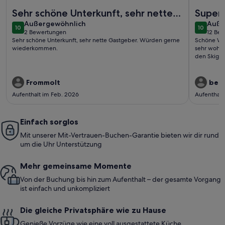
Weitere Infos zu Gemütliches Apartment Nähe Skilift in Fen
Weitere I
Sehr schöne Unterkunft, sehr nette
Super
außergewöhnlich
auße
Gastgeber. Würden gerne
Außergewöhnlich
Auße
10
10
10 von 10
10 von 1
2 Bewertungen
12 Be
wiederkommen.
(2
(12
Sehr schöne Unterkunft, sehr nette Gastgeber. Würden gerne
Schöne Woh
bewertungen)
bewe
wiederkommen.
sehr wohl g
den Skigeb
Frommolt
beat
Aufenthalt im Feb. 2026
Aufenthalt
Einfach sorglos
Mit unserer Mit-Vertrauen-Buchen-Garantie bieten wir dir rund
um die Uhr Unterstützung
Mehr gemeinsame Momente
Von der Buchung bis hin zum Aufenthalt – der gesamte Vorgang
ist einfach und unkompliziert
Die gleiche Privatsphäre wie zu Hause
Genieße Vorzüge wie eine voll ausgestattete Küche,