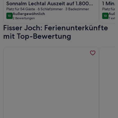
Sonnalm Lechtal Auszeit auf 1.800m
1 Min.
umringt von der Schönheit der
Platz für 54 Gäste · 6 Schlafzimmer · 3 Badezimmer
mit Ch
Platz für
außergewöhnlich
auße
Außergewöhnlich
Auße
Lechtaler Alpen
hinte
10
10
10 von 10
10 von 1
2 Bewertungen
7 ext
(2
Fisser Joch: Ferienunterkünfte
bewertungen)
mit Top-Bewertung
Weitere Infos zu Gemütliches Apartment Nähe Skilift in Fen
Weitere I