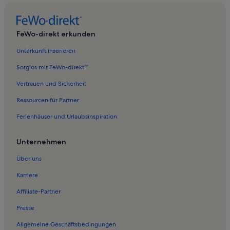
Ferienwohnungen in Sonnenbahn Ladis-Fiss
Ferienwohnungen in Serfauser Sauser
FeWo-direkt erkunden
Ferienwohnungen in Möseralmbahn
Unterkunft inserieren
Ferienwohnungen in Planseggbahn
Sorglos mit FeWo-direkt™
Ferienwohnungen in Waldbahn
Vertrauen und Sicherheit
Ferienwohnungen in Bikepark Serfaus-Fiss-Ladis
Ressourcen für Partner
Ferienwohnungen in Sunliner
Ferienhäuser und Urlaubsinspiration
Ferienwohnungen in Planseggbahn
Ferienwohnungen in Komperdellbahn
Unternehmen
Ferienwohnungen in Schönjochbahn I
Über uns
Ferienwohnungen in Familienbahn Gampen
Karriere
Ferienwohnungen in Lazidbahn
Affiliate-Partner
Ferienwohnungen in Zwölferbahn
Presse
Ferienwohnungen in Serfaus
Allgemeine Geschäftsbedingungen
Ferienwohnungen in Sonnenbahn Ladis-Fiss