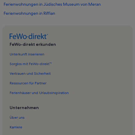
Ferienwohnungen in Jüdisches Museum von Meran
Ferienwohnungen in Riffian
Ferienwohnungen in Tappeiner Promenade
Ferienwohnungen in Schloss Tirol
Ferienwohnungen in Parco Elisabetta
FeWo-direkt erkunden
Ferienwohnungen in Tennis Club
Unterkunft inserieren
Ferienwohnungen in Kunst Meran
Sorglos mit FeWo-direkt™
Ferienwohnungen in Landesfürstliche Burg
Vertrauen und Sicherheit
Ferienwohnungen in Meran
Ressourcen für Partner
Ferienwohnungen in Altstadt von Meran
Ferienhäuser und Urlaubsinspiration
Ferienwohnungen in Pfarrkirche St. Peter
Ferienwohnungen in Burggrafenamt
Unternehmen
Ferienwohnungen in Kurhaus Meran
Über uns
Ferienwohnungen in Kathedrale Santa Maria la Nova
Karriere
Ferienwohnungen in Therme Meran