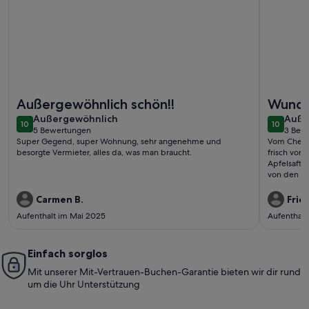
Weitere Infos zu Ferienwohnung 'Matscherhof Helena' mit 
Weitere I
Außergewöhnlich schön!!
Wunde
außergewöhnlich
auße
Außergewöhnlich
Auße
10
10
10 von 10
10 von 1
5 Bewertungen
3 Bew
(5
(3
Super Gegend, super Wohnung, sehr angenehme und
Vom Check 
bewertungen)
bewe
besorgte Vermieter, alles da, was man braucht.
frisch vom
Apfelsaft v
von den Ki
(Wanderung
Fahrentfer
Carmen B.
Frie
Abfahrt, F
Aufenthalt im Mai 2025
Aufenthalt
ist die Nat
Fenster hö
Einfach sorglos
Mit unserer Mit-Vertrauen-Buchen-Garantie bieten wir dir rund
um die Uhr Unterstützung