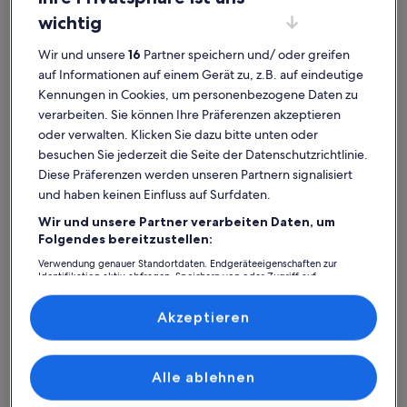
wichtig
Wir und unsere
16
Partner speichern und/ oder greifen
auf Informationen auf einem Gerät zu, z.B. auf eindeutige
Kennungen in Cookies, um personenbezogene Daten zu
verarbeiten. Sie können Ihre Präferenzen akzeptieren
Ferienhaus
Ferienwohnung/Apartment
Ferienhütt
oder verwalten. Klicken Sie dazu bitte unten oder
besuchen Sie jederzeit die Seite der Datenschutzrichtlinie.
Schloss Thurnstein: Finde deine
Diese Präferenzen werden unseren Partnern signalisiert
perfekte Unterkunft
und haben keinen Einfluss auf Surfdaten.
Wir und unsere Partner verarbeiten Daten, um
Folgendes bereitzustellen:
Weitere Infos zu Panorama-Apartment Meranerblick - groß
Weitere I
Verwendung genauer Standortdaten. Endgeräteeigenschaften zur
Identifikation aktiv abfragen. Speichern von oder Zugriff auf
Informationen auf einem Endgerät. Personalisierte Werbung und
Inhalte, Messung von Werbeleistung und der Performance von Inhalten,
Zielgruppenforschung sowie Entwicklung und Verbesserung von
Akzeptieren
Angeboten.
Liste der Partner (Lieferanten)
Alle ablehnen