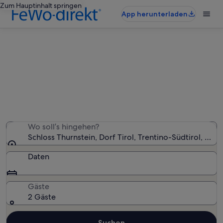
Zum Hauptinhalt springen
App herunterladen
Ferienunterkünfte nahe Schloss
Thurnstein
Wir haben 2.152 Ferienunterkünfte gefunden. Bitte gib
deinen Reisezeitraum an, um die Verfügbarkeit zu
prüfen.
Wo soll’s hingehen?
Schloss Thurnstein, Dorf Tirol, Trentino-Südtirol, Itali
Daten
Gäste
2 Gäste
Suchen