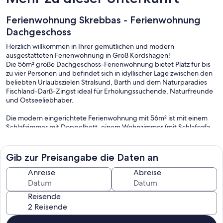
Ferienwohnung Skrebbas - Ferienwohnung
Dachgeschoss
Herzlich willkommen in Ihrer gemütlichen und modern
ausgestatteten Ferienwohnung in Groß Kordshagen!
Die 56m² große Dachgeschoss-Ferienwohnung bietet Platz für bis
zu vier Personen und befindet sich in idyllischer Lage zwischen den
beliebten Urlaubszielen Stralsund, Barth und dem Naturparadies
Fischland-Darß-Zingst ideal für Erholungssuchende, Naturfreunde
und Ostseeliebhaber.
Die modern eingerichtete Ferienwohnung mit 56m² ist mit einem
Schlafzimmer mit Doppelbett, einem Wohnzimmer (mit Schlafsofa
1,40 x 2,00), einer separaten Küche und einem Badezimmer mit
Dusche/WC ausgestattet.
Gib zur Preisangabe die Daten an
Die Wohnung ist über einen separaten Eingang vom Hausflur zu
erreichen und bildet damit eine abgeschlossene Einheit. Am Haus
Anreise
Abreise
sowie zur Wohnung selbst ist eine jeweils eine Treppe vorhanden.
Reisende
Im Garten steht eine gemütliche Terrasse mit Sitzmöbel und ein
Strandkorb zur Verfügung. Sollte das Wetter mal etwas
ungemütlich werden, kann zusätzlich eine überdachte Terrasse