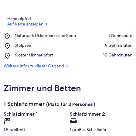
Himmelpfort
Auf Karte anzeigen
Place,
Naturpark Uckermärkische Seen
‪1 Gehminute‬
Naturpark
Auf Karte anzeigen
Place,
Stolpsee
‪9 Gehminuten‬
Uckermärkische
Stolpsee
Seen
Place,
Kloster Himmelpfort
‪10 Gehminuten‬
Kloster
Himmelpfort
Weitere Infos zu dieser Gegend
Zimmer und Betten
1 Schlafzimmer
(Platz für 3 Personen)
Schlafzimmer 1
Schlafzimmer 2
1 Einzelbett
1 großes Schlafsofa