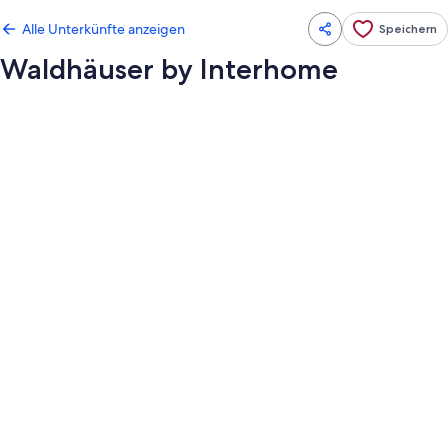
Alle Unterkünfte anzeigen
Speichern
Waldhäuser by Interhome
Fotogalerie
von
Waldhäuser
by
Interhome