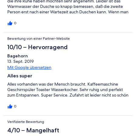
die ihre Ruhe haben möchten sehr angenehm. Leider ist das
Warmwasser der Dusche so knapp bemessen, daß die zweite
Person erst nach einer Wartezeit auch Duschen kann. Wenn man
es weiß, ist das aber kein Problem.W LAN ist dafür
Grottenschlecht.
0
Bewertung von einer Partner-Website
10/10 – Hervorragend
Bagehorn
13. Sept. 2019
Mit Google übersetzen
Alles super
Alles vorhanden was der Mensch braucht. Kaffeemaschine
Geschirrspüler Toaster Wasserkocher. Sehr ruhig und perfekt
zum Entspannen. Super Service. Zufahrt ist leider nicht so schön
0
Verifizierte Bewertung
4/10 – Mangelhaft