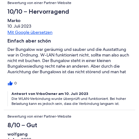
Bewertung von einer Partner-Website
10/10 – Hervorragend
Marko
10. Juli 2023
Mit Google übersetzen
Einfach aber schön
Der Bungalow war geräumig und sauber und die Ausstattung
war in Ordnung. W-LAN funktioniert nicht, sollte man also auch
nicht mit buchen. Der Bungalow steht in einer kleinen
Bungalowsiedlung recht nahe an anderen. Aber durch die
Ausrichtung der Bungalows ist das nicht störend und man hat
ausreichend Privatsphäre. Die Umgebung ist sehr ruhig und
naturbelassen und eignet sich für längere Wanderungen.
0
Insgesamt empfehlenswert, insbesondere, wenn man mal eine
kurze Auszeit machen will.
Antwort von VrboOwner am 10. Juli 2023
Die WLAN-Verbindung wurde überprüft und funktioniert. Bei hoher
Belastung kann es jedoch sein, dass die Verbindung langsam ist.
Bewertung von einer Partner-Website
8/10 – Gut
wolfgang