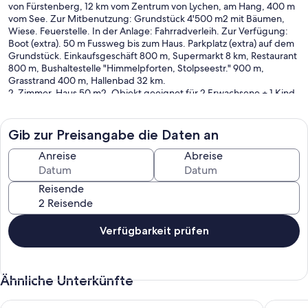
von Fürstenberg, 12 km vom Zentrum von Lychen, am Hang, 400 m
vom See. Zur Mitbenutzung: Grundstück 4'500 m2 mit Bäumen,
Wiese. Feuerstelle. In der Anlage: Fahrradverleih. Zur Verfügung:
Boot (extra). 50 m Fussweg bis zum Haus. Parkplatz (extra) auf dem
Grundstück. Einkaufsgeschäft 800 m, Supermarkt 8 km, Restaurant
800 m, Bushaltestelle "Himmelpforten, Stolpseestr." 900 m,
Grasstrand 400 m, Hallenbad 32 km.
2-Zimmer-Haus 50 m2. Objekt geeignet für 2 Erwachsene + 1 Kind.
Gemütlich eingerichtet: Wohn-/Schlafzimmer mit 1 Diwanbett,
Schwedenofen, Sat-TV, Radio und CD. Ausgang zur Terrasse. 1
kleines Doppelzimmer. Offene Küche (4 Kochplatten, Backofen,
Gib zur Preisangabe die Daten an
Geschirrspüler, Toaster, Wasserkocher, Mikrowelle, elektrische
Kaffeemaschine) mit Essecke. Dusche/WC. E-Heizung. Terrasse.
Anreise
Abreise
Terrassenmöbel. Zur Verfügung: Kinderhochstuhl, Babybett.
Internet (WLAN, gratis). Parkplatz (1 Auto). Bitte beachten:
Reisende
Nichtraucher-Haus. Maximal 1 Haustier/Hund erlaubt. Rauchmelder.
Pro Haus steht 1 Parkplatz zur Verfügung, weitere Parkplätze gegen
Bezahlung.
Verfügbarkeit prüfen
Im Preis enthaltene Leistungen:
ERV Rücktrittversicherung
Endreinigung (Grundreinigung vor Abreise stets durch den
Ähnliche Unterkünfte
Kunden)
Interhome lässt 100'000 m2 Blühwiesen zum Schutz der Bienen
anpflanzen
Ferienbungalow (Familie Heling) - Ferienbungalow
Moosgrün