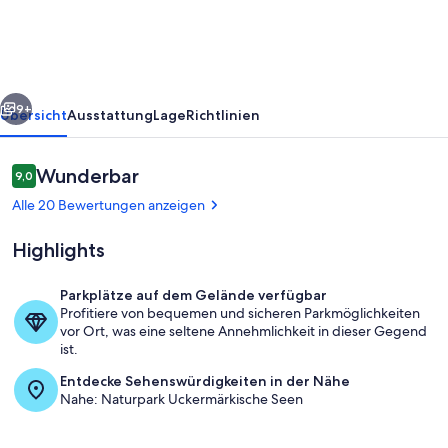
rück
Weiter
9+
Übersicht
Ausstattung
Lage
Richtlinien
Bewertungen
Wunderbar
9,0
9,0 von 10.
Alle 20 Bewertungen anzeigen
Highlights
Parkplätze auf dem Gelände verfügbar
Profitiere von bequemen und sicheren Parkmöglichkeiten
Speisen im Freien
vor Ort, was eine seltene Annehmlichkeit in dieser Gegend
ist.
Entdecke Sehenswürdigkeiten in der Nähe
Nahe: Naturpark Uckermärkische Seen