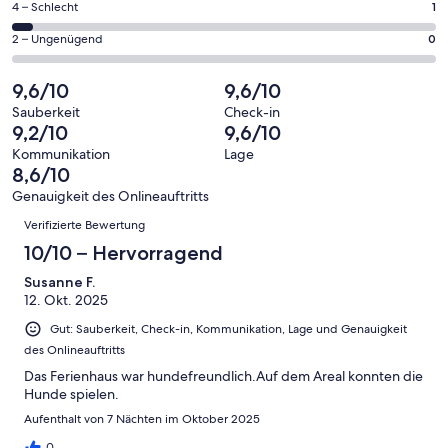
20
1
4 – Schlecht
1
haben
insgesamt
Gästebewertungen
von
eine
20
0
2 – Ungenügend
0
haben
insgesamt
Bewertung
Gästebewertungen
von
eine
20
von
haben
insgesamt
9,6/10
9,6/10
Bewertung
Gästebewertungen
10
eine
20
von
haben
Sauberkeit
Check-in
-
Bewertung
Gästebewertungen
9,2/10
9,6/10
8
eine
Hervorragend
von
haben
-
Bewertung
Kommunikation
Lage
6
eine
8,6/10
Gut
von
-
Bewertung
4
Genauigkeit des Onlineauftritts
Okay
von
Bewertungen
-
Verifizierte Bewertung
2
Schlecht
-
10/10 – Hervorragend
Ungenügend
Susanne F.
12. Okt. 2025
Gut: Sauberkeit, Check-in, Kommunikation, Lage und Genauigkeit
des Onlineauftritts
Das Ferienhaus war hundefreundlich.Auf dem Areal konnten die
Hunde spielen.
Aufenthalt von 7 Nächten im Oktober 2025
0