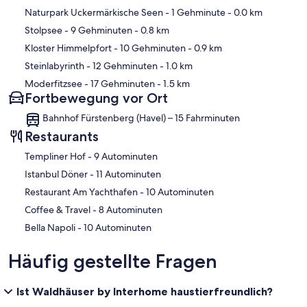
Karte
Naturpark Uckermärkische Seen
- 1 Gehminute
- 0.0 km
Stolpsee
- 9 Gehminuten
- 0.8 km
Kloster Himmelpfort
- 10 Gehminuten
- 0.9 km
Steinlabyrinth
- 12 Gehminuten
- 1.0 km
Moderfitzsee
- 17 Gehminuten
- 1.5 km
Fortbewegung vor Ort
Bahnhof Fürstenberg (Havel) – 15 Fahrminuten
Restaurants
‪Templiner Hof - ‬9 Autominuten
‪Istanbul Döner - ‬11 Autominuten
‪Restaurant Am Yachthafen - ‬10 Autominuten
‪Coffee & Travel - ‬8 Autominuten
‪Bella Napoli - ‬10 Autominuten
Häufig gestellte Fragen
Ist Waldhäuser by Interhome haustierfreundlich?