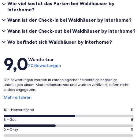
Wie viel kostet das Parken bei Waldhäuser by
Interhome?
Wann ist der Check-in bei Waldhäuser by Interhome?
Wann ist der Check-out bei Waldhäuser by Interhome?
Wo befindet sich Waldhäuser by Interhome?
Bewertungen
9,0
Wunderbar
20 Bewertungen
Die Bewertungen werden in chronologischer Reihenfolge angezeigt,
unterliegen einem Moderationsprozess und wurden verifiziert, sofern nicht
anders angegeben.
Wird
Mehr erfahren
in
einem
11
10 – Hervorragend
11
neuen
von
Fenster
8
8 – Gut
8
insgesamt
geöffnet
von
20
0
6 – Okay
0
insgesamt
Gästebewertungen
von