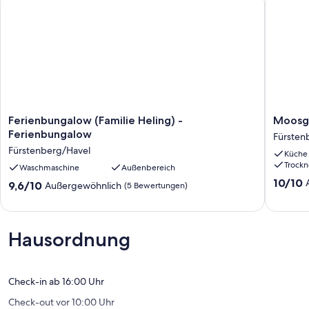
Drahtloser Internetzugang (WIFI)
Inkl. im Preis, muss jedoch im Voraus gebucht werden:
Babybett (bis 2 Jahre) / Kinderhochstuhl
Deposit information:
Kaution bar: 100.0 EUR
#DE9009.602.1
Ferienbungalow
Moosgr
Ferienbungalow (Familie Heling) -
Moosgr
(Familie
Ferienz
Ferienbungalow
Fürsten
Heling)
1
Fürstenberg/Havel
Küche
-
-
Trockn
Ferienbungalow
Waschmaschine
Außenbereich
Eastside
Fürstenberg/Havel
Fürsten
10.0
10/10
9.6
9,6/10
Außergewöhnlich
(5 Bewertungen)
von
von
10,
10,
Außerge
Außergewöhnlich,
(26
(5
Hausordnung
Bewert
Bewertungen)
Check-in ab 16:00 Uhr
Check-out vor 10:00 Uhr