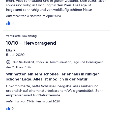
mehr. Alles sehr sauber und in gutem Zustand. Kein Luxus, aber
solide und völlig in Ordnung für den Preis. Die Lage ist
insgesamt sehr ruhig und von weitläufig schöner Natur
umgeben. Die Anlage hat fünf oder sechs Bungalows. Diese
Aufenthalt von 3 Nächten im April 2023
stehen zwar sehr nah beieinander, sind aber so ausgerichtet,
dass es nicht wirklich stört. W-LAN kann man dazubuchen.
0
Braucht man aber nicht, weil es nicht funktioniert. Hunde sind
willkommen. Die Gastgeberin ist sehr nett und unkompliziert.
Verifizierte Bewertung
Insgesamt eine Empfehlung, insbesondere wenn man nur mal
eine kurze Auszeit nehmen möchte.
10/10 – Hervorragend
Elke R.
5. Juli 2020
Gut: Sauberkeit, Check-in, Kommunikation, Lage und Genauigkeit
des Onlineauftritts
Wir hatten ein sehr schönes Ferienhaus in ruhiger
schöner Lage. Alles ist möglich in der Natur ...
Unkomplizierte, nette Schlüsselübergabe, alles sauber und
ordentlich auf einem naturbelassenem Waldgrundstück. Sehr
empfehlenswert für Naturfreunde.
Aufenthalt von 7 Nächten im Juni 2020
0